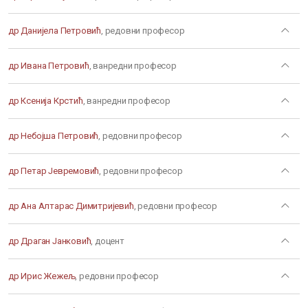
др Данијела Петровић
, редовни професор
др Ивана Петровић
, ванредни професор
др Ксенија Крстић
, ванредни професор
др Небојша Петровић
, редовни професор
др Петар Јевремовић
, редовни професор
др Ана Алтарас Димитријевић
, редовни професор
др Драган Јанковић
, доцент
др Ирис Жежељ
, редовни професор