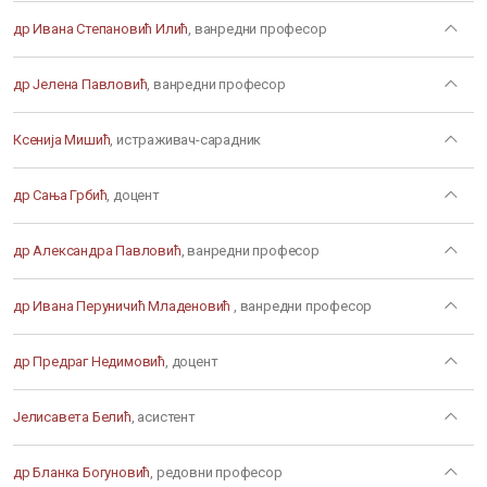
др Ивана Степановић Илић
, ванредни професор
др Јелена Павловић
, ванредни професор
Ксенија Мишић
, истраживач-сарадник
др Сања Грбић
, доцент
др Александра Павловић
, ванредни професор
др Ивана Перуничић Младеновић
, ванредни професор
др Предраг Недимовић
, доцент
Јелисавета Белић
, асистент
др Бланка Богуновић
, редовни професор