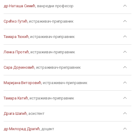
др Наташа Симић
, ванредни професор
Срећко Гутић
, истраживач-приправник
Тамара Ђокић
, истраживач-приправник
Ленка Протић
, истраживач-приправник
Сара Дојчиновић
, истраживач-приправник
Маријана Виторовић
, истраживач-приправник
Тамара Катић
, истраживач-приправник
Драга Шапић
, асистент
др Милорад Драгић
, доцент