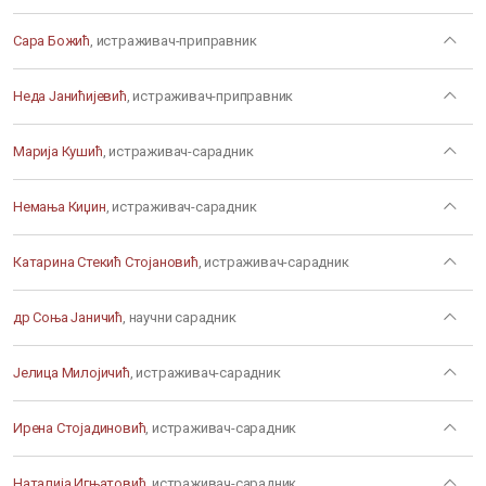
Сара Божић
, истраживач-приправник
Неда Јанићијевић
, истраживач-приправник
Марија Кушић
, истраживач-сарадник
Немања Киџин
, истраживач-сарадник
Катарина Стекић Стојановић
, истраживач-сарадник
др Соња Јаничић
, научни сарадник
Јелица Милојичић
, истраживач-сарадник
Ирена Стојадиновић
, истраживач-сарадник
Наталија Игњатовић
, истраживач-сарадник