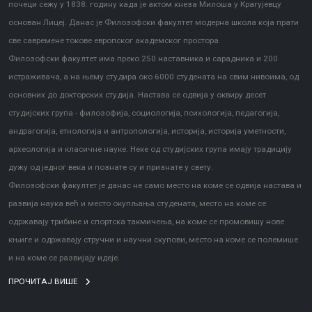
почеци сежу у 1838. годину када је актом кнеза Милоша у Крагујевцу
основан Лицеј. Данас је Филозофски факултет модерна школа која прати
све савремене токове европског академског простора.
Филозофски факултет има преко 250 наставника и сарадника и 200
истраживача, а на њему студира око 6000 студената на свим нивоима, од
основних до докторских студија. Настава се одвија у оквиру десет
студијских група - филозофија, социологија, психологија, педагогија,
андрагогија, етнологија и антропологија, историја, историја уметности,
археологија и класичне науке. Неке од студијских група имају традицију
дужу од једног века и познате су и признате у свету.
Филозофски факултет је данас не само место на коме се одвија настава и
развија наука већ и место окупљања студената, место на коме се
одржавају трибине и спортска такмичења, на коме се промовишу нове
књиге и одржавају стручни и научни скупови, место на коме се полемише
и на коме се развијају идеје.
ПРОЧИТАЈ ВИШЕ