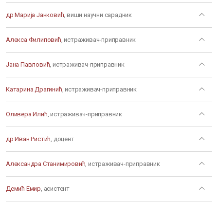
др Марија Јанковић
, виши научни сарадник
Алекса Филиповић
, истраживач-приправник
Јана Павловић
, истраживач-приправник
Катарина Драгинић
, истраживач-приправник
Оливера Илић
, истраживач-приправник
др Иван Ристић
, доцент
Александра Станимировић
, истраживач-приправник
Демић Емир
, асистент