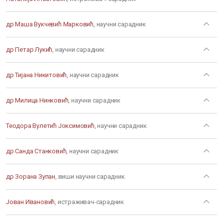
др Маша Вукчевић Марковић
, научни сарадник
др Петар Лукић
, научни сарадник
др Тијана Никитовић
, научни сарадник
др Милица Нинковић
, научни сарадник
Теодора Вулетић Јоксимовић
, научни сарадник
др Санда Станковић
, научни сарадник
др Зорана Зупан
, виши научни сарадник
Јован Ивановић
, истраживач-сарадник