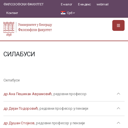
ФИЛОЗОФСКИ ФАКУЛТЕТ
Е-налог
Е-индекс
webmail
Контакт
Срб
СИЛАБУСИ
Силабуси
др Ана Пешикан Аврамовић
, редовни професор
др Дејан Тодоровић
, редовни професор у пензији
др Душан Стојнов
, редовни професор у пензији