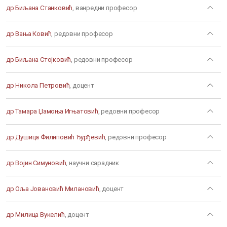
др Биљана Станковић
, ванредни професор
др Вања Ковић
, редовни професор
др Биљана Стојковић
, редовни професор
др Никола Петровић
, доцент
др Тамара Џамоња Игњатовић
, редовни професор
др Душица Филиповић Ђурђевић
, редовни професор
др Војин Симуновић
, научни сарадник
др Оља Јовановић Милановић
, доцент
др Милица Вукелић
, доцент