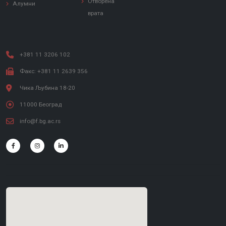
Отворена
Алумни
врата
+381 11 3206 102
Факс: +381 11 2639 356
Чика Љубина 18-20
11000 Београд
info@f.bg.ac.rs