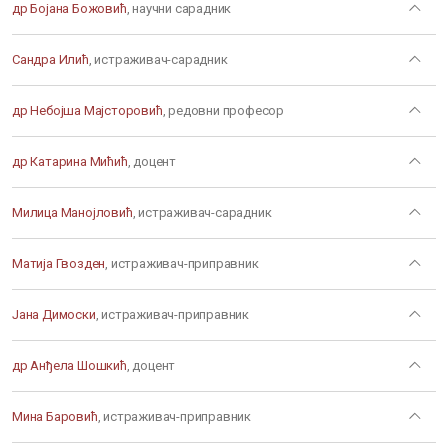
др Бојана Божовић
, научни сарадник
Сандра Илић
, истраживач-сарадник
др Небојша Мајсторовић
, редовни професор
др Катарина Мићић
, доцент
Милица Манојловић
, истраживач-сарадник
Матија Гвозден
, истраживач-приправник
Јана Димоски
, истраживач-приправник
др Анђела Шошкић
, доцент
Мина Баровић
, истраживач-приправник