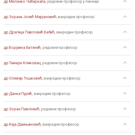
др Миланко Чабаркапа
, редовни професор у пензији
др Зорана Јолић Марјановић
, ванредни професор
др Драгица Павловић Бабић
, ванредни професор
др Борјанка Батинић
, редовни професор
др Тамара Кликовац
, редовни професор
др Оливер Тошковић
, ванредни професор
др Данка Пурић
, ванредни професор
др Зоран Павловић
, редовни професор
др Каја Дамњановић
, ванредни професор