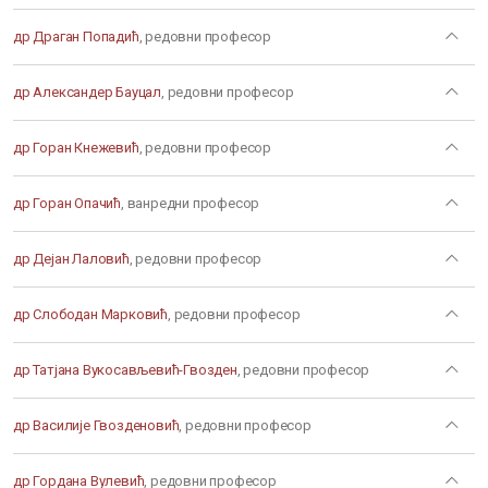
др Драган Попадић
, редовни професор
др Александер Бауцал
, редовни професор
др Горан Кнежевић
, редовни професор
др Горан Опачић
, ванредни професор
др Дејан Лаловић
, редовни професор
др Слободан Марковић
, редовни професор
др Татјана Вукосављевић-Гвозден
, редовни професор
др Василије Гвозденовић
, редовни професор
др Гордана Вулевић
, редовни професор