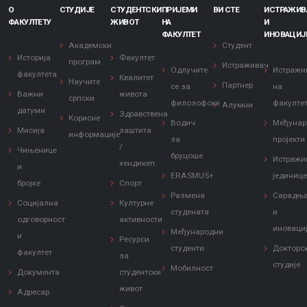
О
СТУДИЈЕ
СТУДЕНТСКИ
ПРИЈЕМИ
ВИ СТЕ
ИСТРАЖИ
ФАКУЛТЕТУ
ЖИВОТ
НА
И
ФАКУЛТЕТ
ИНОВАЦИЈ
Академски
Студент
Историја
Факултет
програм
Истраживач
Одлучите
Истражи
факултета
Квалитет
Научите
Партнер
се за
на
Важни
живота
српски
филозофски
факулте
Алумни
датуми
Здравствена
Корисне
Водич
Међунар
Мисија
заштита
информације
за
пројекти
/
Чињенице
бруцоше
Истражи
хендикеп
и
ERASMUS+
јединиц
бројке
Спорт
Размена
Сарадњ
Социјална
Културне
студената
и
одговорност
активности
иноваци
Међународни
и
Ресурси
студенти
Докторс
факултет
за
студије
Мобилност
Документа
студентски
живот
Адресар