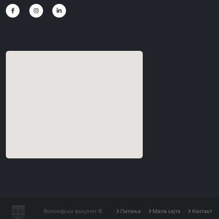
Филозофски факултет ©
Питања
Мапа сајта
Контакт