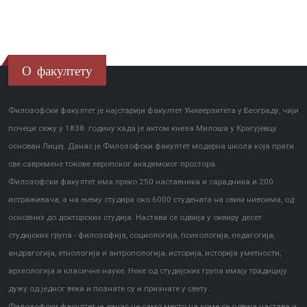
О факултету
Филозофски факултет је најстарији факултет Универзитета у Београду, чији
почеци сежу у 1838. годину када је актом кнеза Милоша у Крагујевцу
основан Лицеј. Данас је Филозофски факултет модерна школа која прати
све савремене токове европског академског простора.
Филозофски факултет има преко 250 наставника и сарадника и 200
истраживача, а на њему студира око 6000 студената на свим нивоима, од
основних до докторских студија. Настава се одвија у оквиру десет
студијских група - филозофија, социологија, психологија, педагогија,
андрагогија, етнологија и антропологија, историја, историја уметности,
археологија и класичне науке. Неке од студијских група имају традицију
дужу од једног века и познате су и признате у свету.
Филозофски факултет је данас не само место на коме се одвија настава и