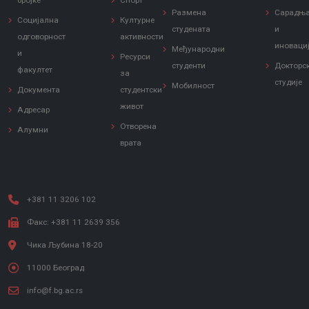
бројке
Спорт
Размена
Сарадњ
Социјална
Културне
студената
и
одговорност
активности
иноваци
Међународни
и
Ресурси
студенти
Докторс
факултет
за
студије
Мобилност
Документа
студентски
живот
Адресар
Отворена
Алумни
врата
+381 11 3206 102
Факс: +381 11 2639 356
Чика Љубина 18-20
11000 Београд
info@f.bg.ac.rs