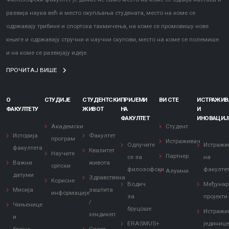
развија наука већ и место окупљања студената, место на коме се
одржавају трибине и спортска такмичења, на коме се промовишу нове
књиге и одржавају стручни и научни скупови, место на коме се полемише
и на коме се развијају идеје.
ПРОЧИТАЈ ВИШЕ
О
СТУДИЈЕ
СТУДЕНТСКИ
ПРИЈЕМИ
ВИ СТЕ
ИСТРАЖИ
ФАКУЛТЕТУ
ЖИВОТ
НА
И
ФАКУЛТЕТ
ИНОВАЦИЈ
Академски
Студент
Историја
Факултет
програм
Истраживач
Одлучите
Истражи
факултета
Квалитет
Научите
Партнер
се за
на
Важни
живота
српски
филозофски
факулте
Алумни
датуми
Здравствена
Корисне
Водич
Међунар
Мисија
заштита
информације
за
пројекти
/
Чињенице
бруцоше
Истражи
хендикеп
и
ERASMUS+
јединиц