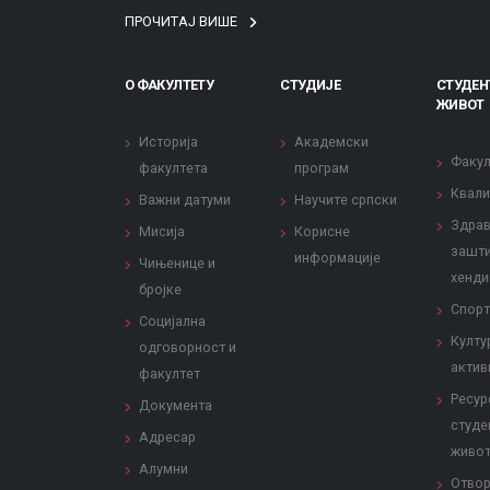
ПРОЧИТАЈ ВИШЕ
О ФАКУЛТЕТУ
СТУДИЈЕ
СТУДЕН
ЖИВОТ
Историја
Академски
Факул
факултета
програм
Квали
Важни датуми
Научите српски
Здрав
Мисија
Корисне
зашти
информације
Чињенице и
хенди
бројке
Спорт
Социјална
Култу
одговорност и
актив
факултет
Ресур
Документа
студе
Адресар
живо
Алумни
Отвор