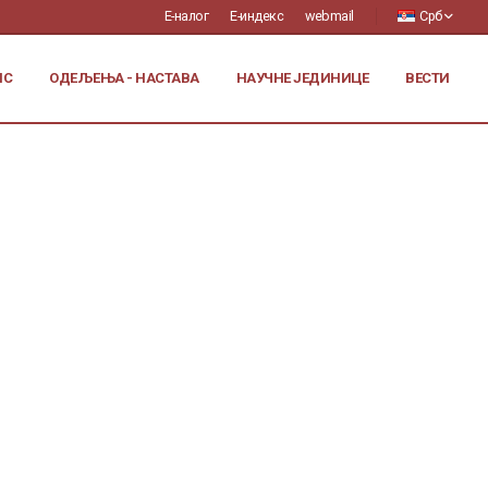
Е-налог
Е-индекс
webmail
Срб
ИС
ОДЕЉЕЊА - НАСТАВА
НАУЧНЕ ЈЕДИНИЦЕ
ВЕСТИ