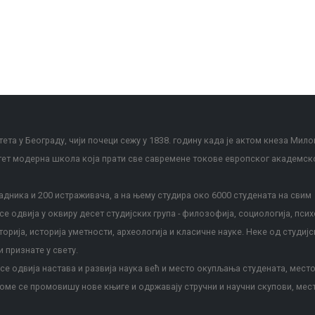
ета у Београду, чији почеци сежу у 1838. годину када је актом кнеза Мило
тет модерна школа која прати све савремене токове европског академск
дника и 200 истраживача, а на њему студира око 6000 студената на свим
е одвија у оквиру десет студијских група - филозофија, социологија, псих
сторија, историја уметности, археологија и класичне науке. Неке од студијс
и признате у свету.
е одвија настава и развија наука већ и место окупљања студената, место
оме се промовишу нове књиге и одржавају стручни и научни скупови, мес