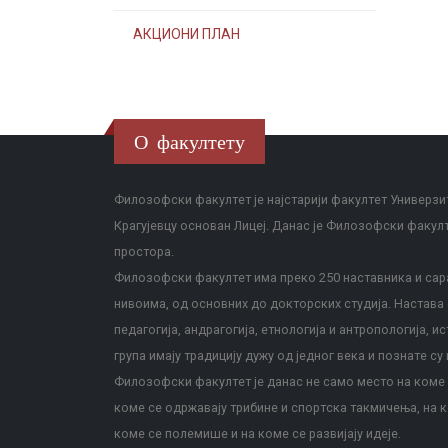
АКЦИОНИ ПЛАН
О факултету
Филозофски факултет је најстарији факултет Универзит
Крагујевцу основан Лицеј. Данас је Филозофски факул
простора.
Филозофски факултет има преко 250 наставника и сара
нивоима, од основних до докторских студија. Настава с
педагогија, андрагогија, етнологија и антропологија, и
група имају традицију дужу од једног века и познате су 
Филозофски факултет је данас не само место на коме с
коме се одржавају трибине и спортска такмичења, на к
коме се полемише и на коме се развијају идеје.