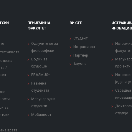
ТСКИ
ПРИЈЕМИ НА
ВИ СТЕ
ИСТРАЖИВ
ФАКУЛТЕТ
ИНОВАЦИЈ
Студент
тет
Одлучите се за
Истражи
Истраживач
филозофски
факултет
тет живота
Партнер
Водич за
Међунар
ствена
Алумни
бруцоше
пројекти
та /
кеп
ERASMUS+
Истражи
јединице
Размена
студената
Сарадња
рне
иновациј
ности
Међународни
студенти
Докторс
си за
студије
нтски
Мобилност
т
ена врата