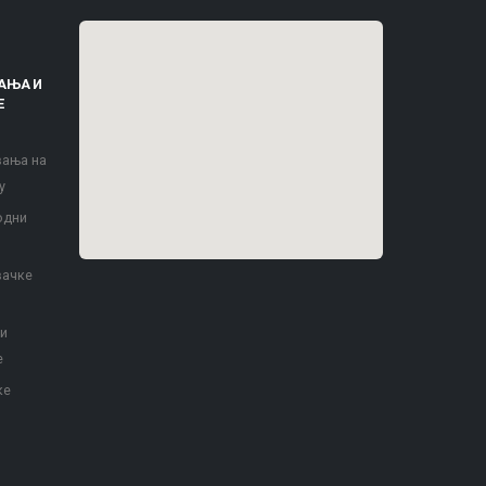
АЊА И
Е
вања на
у
одни
вачке
 и
е
ке