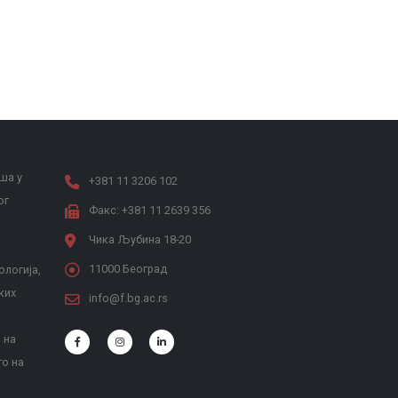
ша у
+381 11 3206 102
ог
Факс: +381 11 2639 356
Чика Љубина 18-20
11000 Београд
ологија,
ких
info@f.bg.ac.rs
 на
то на