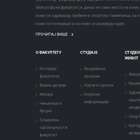
Филозофски факултет је данас не само место на коме с
коме се одржавају трибине и спортска такмичења, на к
коме се полемише и на коме се развијају идеје.
ПРОЧИТАЈ ВИШЕ
О ФАКУЛТЕТУ
СТУДИЈЕ
СТУДЕН
ЖИВОТ
Историја
Академски
Факул
факултета
програм
Квали
Важни датуми
Научите српски
Здрав
Мисија
Корисне
зашти
информације
Чињенице и
хенди
бројке
Спорт
Социјална
Култу
одговорност и
актив
факултет