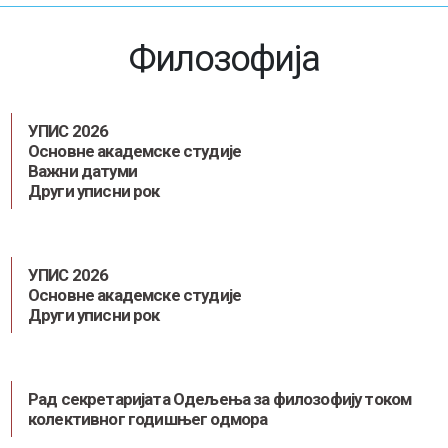
Филозофија
УПИС 2026
Основне академске студије
Важни датуми
Други уписни рок
УПИС 2026
Основне академске студије
Други уписни рок
Рад секретаријата Одељења за филозофију током
колективног годишњег одмора