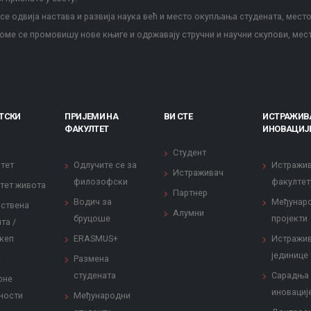
е одвија настава и развија наука већ и место окупљања студената, место
оме се промовишу нове књиге и одржавају стручни и научни скупови, мес
ТСКИ
ПРИЈЕМИ НА
ВИ СТЕ
ИСТРАЖИВ
ФАКУЛТЕТ
ИНОВАЦИЈ
Студент
тет
Одлучите се за
Истражи
Истраживач
филозофски
факултет
тет живота
Партнер
Водич за
Међунар
ствена
Алумни
бруцоше
пројекти
та /
кеп
ERASMUS+
Истражи
јединице
Размена
студената
Сарадња
рне
иновациј
ности
Међународни