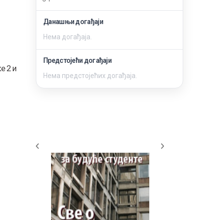
Данашњи догађаји
Нема догађаја.
Предстојећи догађаји
е 2 и
Нема предстојећих догађаја.
Информатор о раду факултета