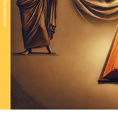
Актуелности
"Нова ст