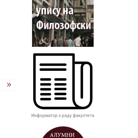
Заштита од сексуалног узнемиравања
и уцењивања