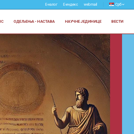
Е-налог
Е-индекс
webmail
Срб
ИС
ОДЕЉЕЊА - НАСТАВА
НАУЧНЕ ЈЕДИНИЦЕ
ВЕСТИ
Заштита од сексуалног узнемиравања
и уцењивања