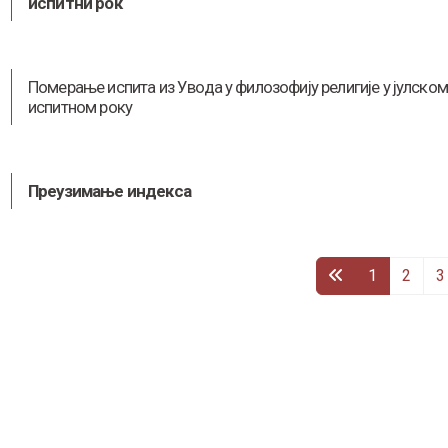
испитни рок
Померање испита из Увода у филозофију религије у јулском
испитном року
Преузимање индекса
1
2
3