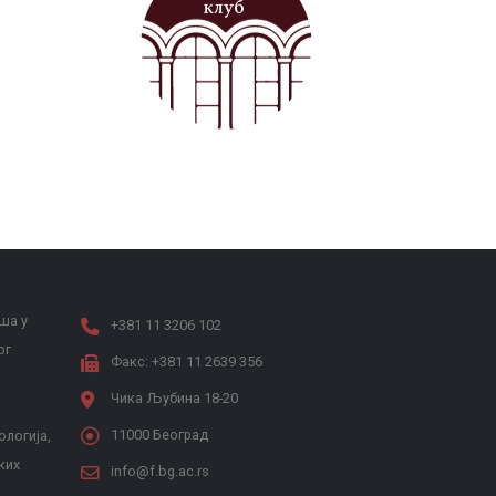
Наслеђе Андреја Митровића
ша у
+381 11 3206 102
ог
Факс: +381 11 2639 356
Чика Љубина 18-20
11000 Београд
ологија,
ких
info@f.bg.ac.rs