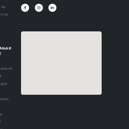
 на
то на
АЊА И
Е
вања на
у
одни
вачке
 и
е