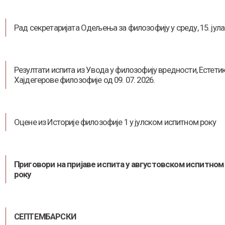
Рад секретаријата Одељења за филозофију у среду, 15. јула
Резултати испита из Увода у филозофију вредности, Естетик
Хајдегерове филозофије од 09. 07. 2026.
Оцене из Историје филозофије 1 у јулском испитном року
Приговори на пријаве испита у августовском испитном
року
СЕПТЕМБАРСКИ