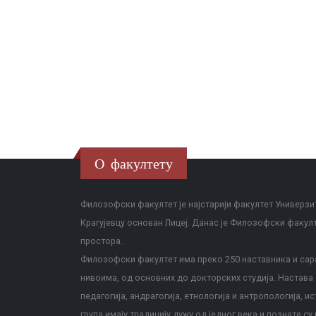
О факултету
Филозофски факултет је најстарији факултет Универзит
Крагујевцу основан Лицеј. Данас је Филозофски факул
простора.
Филозофски факултет има преко 250 наставника и сара
нивоима, од основних до докторских студија. Настава с
педагогија, андрагогија, етнологија и антропологија, и
група имају традицију дужу од једног века и познате су 