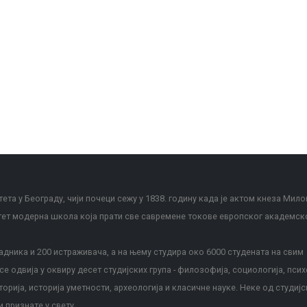
ета у Београду, чији почеци сежу у 1838. годину када је актом кнеза Мило
тет модерна школа која прати све савремене токове европског академск
дника и 200 истраживача, а на њему студира око 6000 студената на свим
е одвија у оквиру десет студијских група - филозофија, социологија, псих
сторија, историја уметности, археологија и класичне науке. Неке од студијс
и признате у свету.