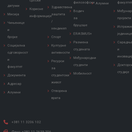
српски
филозофски
факулте
Алумни
датуми
Здравствена
Корисне
Водич
Међунар
Мисија
заштита
информације
за
пројекти
/
Чињенице
бруцоше
Истражи
хендикеп
и
ERASMUS+
јединиц
бројке
Спорт
Размена
Сарадњ
Социјална
Културне
студената
и
одговорност
активности
иноваци
Међународни
и
Ресурси
студенти
Докторс
факултет
за
студије
Мобилност
Документа
студентски
живот
Адресар
Отворена
Алумни
врата
+381 11 3206 102
Факс: +381 11 2639 356