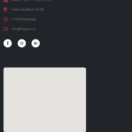
Чика Љубина 18-20
11000 Београд
info@f.bg.ac.rs