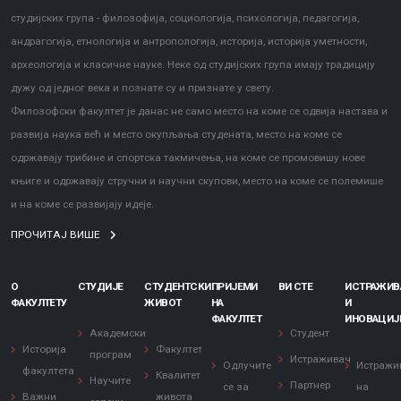
студијских група - филозофија, социологија, психологија, педагогија,
андрагогија, етнологија и антропологија, историја, историја уметности,
археологија и класичне науке. Неке од студијских група имају традицију
дужу од једног века и познате су и признате у свету.
Филозофски факултет је данас не само место на коме се одвија настава и
развија наука већ и место окупљања студената, место на коме се
одржавају трибине и спортска такмичења, на коме се промовишу нове
књиге и одржавају стручни и научни скупови, место на коме се полемише
и на коме се развијају идеје.
ПРОЧИТАЈ ВИШЕ
О
СТУДИЈЕ
СТУДЕНТСКИ
ПРИЈЕМИ
ВИ СТЕ
ИСТРАЖИ
ФАКУЛТЕТУ
ЖИВОТ
НА
И
ФАКУЛТЕТ
ИНОВАЦИЈ
Академски
Студент
Историја
Факултет
програм
Истраживач
Одлучите
Истражи
факултета
Квалитет
Научите
Партнер
се за
на
Важни
живота