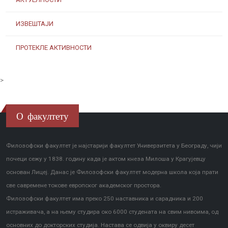
ИЗВЕШТАЈИ
ПРОТЕКЛЕ АКТИВНОСТИ
>
О факултету
Филозофски факултет је најстарији факултет Универзитета у Београду, чији
почеци сежу у 1838. годину када је актом кнеза Милоша у Крагујевцу
основан Лицеј. Данас је Филозофски факултет модерна школа која прати
све савремене токове европског академског простора.
Филозофски факултет има преко 250 наставника и сарадника и 200
истраживача, а на њему студира око 6000 студената на свим нивоима, од
основних до докторских студија. Настава се одвија у оквиру десет