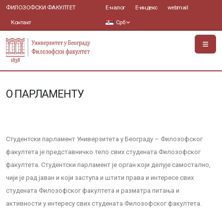
ФИЛОЗОФСКИ ФАКУЛТЕТ
Е-налог
Е-индекс
webmail
Контакт
Срб
О ПАРЛАМЕНТУ
Студентски парламент Универзитета у Београду – Филозофског
факултета је представничко тело свих студената Филозофског
факултета. Студентски парламент је орган који делује самостално,
чији је рад јаван и који заступа и штити права и интересе свих
студената Филозофског факултета и разматра питања и
активности у интересу свих студената Филозофског факултета.