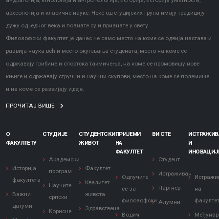
андрагогија, етнологија и антропологија, историја, историја уметности,
археологија и класичне науке. Неке од студијских група имају традицију
дужу од једног века и познате су и признате у свету.
Филозофски факултет је данас не само место на коме се одвија настава и
развија наука већ и место окупљања студената, место на коме се
одржавају трибине и спортска такмичења, на коме се промовишу нове
књиге и одржавају стручни и научни скупови, место на коме се полемише
и на коме се развијају идеје.
ПРОЧИТАЈ ВИШЕ
О
СТУДИЈЕ
СТУДЕНТСКИ
ПРИЈЕМИ
ВИ СТЕ
ИСТРАЖИ
ФАКУЛТЕТУ
ЖИВОТ
НА
И
ФАКУЛТЕТ
ИНОВАЦИЈ
Академски
Студент
Историја
Факултет
програм
Истраживач
Одлучите
Истражи
факултета
Квалитет
Научите
Партнер
се за
на
Важни
живота
српски
филозофски
факулте
Алумни
датуми
Здравствена
Корисне
Водич
Међунар