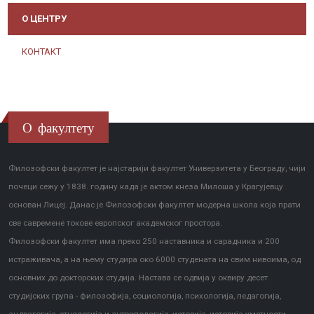
О ЦЕНТРУ
КОНТАКТ
О факултету
Филозофски факултет је најстарији факултет Универзитета у Београду, чији
почеци сежу у 1838. годину када је актом кнеза Милоша у Крагујевцу
основан Лицеј. Данас је Филозофски факултет модерна школа која прати
све савремене токове европског академског простора.
Филозофски факултет има преко 250 наставника и сарадника и 200
истраживача, а на њему студира око 6000 студената на свим нивоима, од
основних до докторских студија. Настава се одвија у оквиру десет
студијских група - филозофија, социологија, психологија, педагогија,