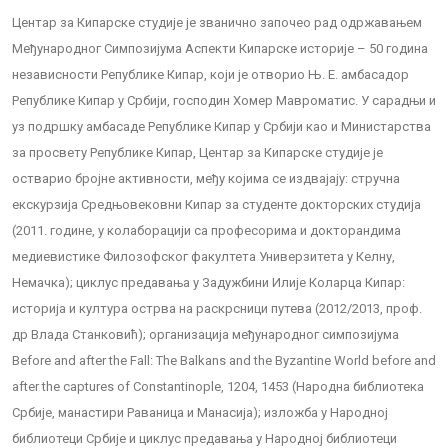
Центар за Кипарске студије је званично започео рад одржавањем
Међународног Симпозијума Аспекти Кипарске историје – 50 година
независности Републике Кипар, који је отворио Њ. Е. амбасадор
Републике Кипар у Србији, господин Хомер Мавроматис. У сарадњи и
уз подршку амбасаде Републике Кипар у Србији као и Министарства
за просвету Републике Кипар, Центар за Кипарске студије је
остварио бројне активности, међу којима се издвајају: стручна
екскурзија Средњовековни Кипар за студенте докторских студија
(2011. године, у колаборацији са професорима и докторандима
медиевистике Филозофског факултета Универзитета у Келну,
Немачка); циклус предавања у Задужбини Илије Коларца Кипар:
историја и култура острва на раскрсници путева (2012/2013, проф.
др Влада Станковић); организација међународног симпозијума
Before and after the Fall: The Balkans and the Byzantine World before and
after the captures of Constantinople, 1204, 1453 (Народна библиотека
Србије, манастири Раваница и Манасија); изложба у Народној
библиотеци Србије и циклус предавања у Народној библиотеци