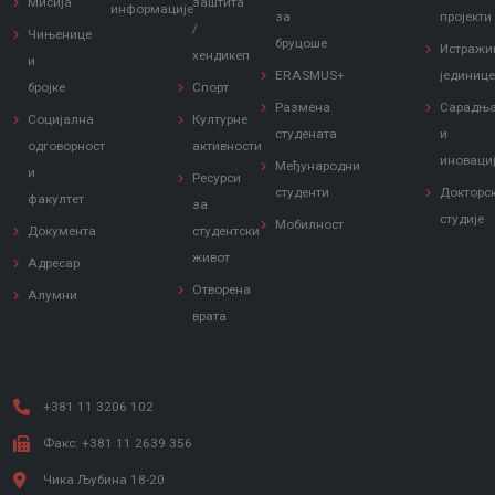
Мисија
заштита
информације
за
пројекти
/
Чињенице
бруцоше
Истражи
хендикеп
и
ERASMUS+
јединиц
бројке
Спорт
Размена
Сарадњ
Социјална
Културне
студената
и
одговорност
активности
иноваци
Међународни
и
Ресурси
студенти
Докторс
факултет
за
студије
Мобилност
Документа
студентски
живот
Адресар
Отворена
Алумни
врата
+381 11 3206 102
Факс: +381 11 2639 356
Чика Љубина 18-20