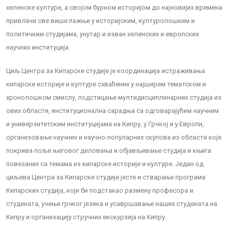
хеленске културе, а својом бурном историјом до најновијих времена
привлачи све више пажње у историјским, културолошким и
политичким студијама, унутар и изван хеленских и европских
научних институција.
Циљ Центра за Кипарске студије је координација истраживања
кипарске историје и културе схваћених у најширем тематском и
хронолошком смислу, подстицање мултидисциплинарних студија из
ових области, институционална сарадња са одговарајућим научним
и универзитетским институцијама на Кипру, у Грчкој и у Европи,
организовање научних и научно-популарних скупова из области које
покрива поље његовог деловања и објављивање студија и књига
повезаних са темама из кипарске историје и културе. Један од
циљева Центра за Кипарске студије јесте и стварање програма
Кипарских студија, који би подстакао размену професора и
студената, учење грчког језика и усавршавање наших студената на
Кипру и организацију стручних екскурзија на Кипру.