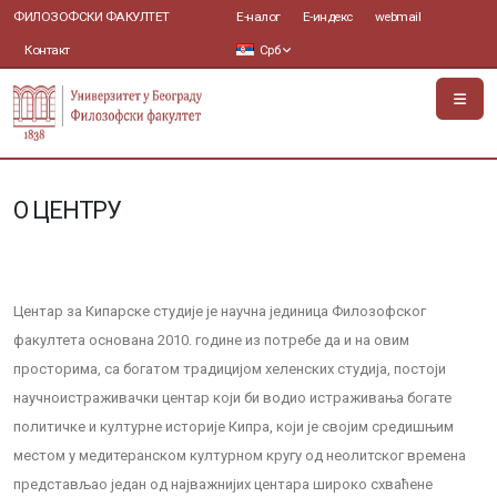
ФИЛОЗОФСКИ ФАКУЛТЕТ
Е-налог
Е-индекс
webmail
Контакт
Срб
О ЦЕНТРУ
Центар за Кипарске студије је научна јединица Филозофског
факултета основана 2010. године из потребе да и на овим
просторима, са богатом традицијом хеленских студија, постоји
научноистраживачки центар који би водио истраживања богате
политичке и културне историје Кипра, који је својим средишњим
местом у медитеранском културном кругу од неолитског времена
представљао један од најважнијих центара широко схваћене