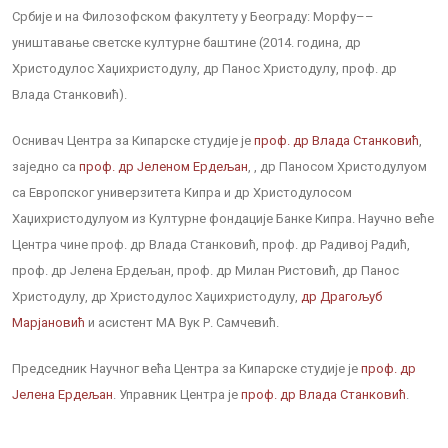
Србије и на Филозофском факултету у Београду: Морфу––
уништавање светске културне баштине (2014. година, др
Христодулос Хаџихристодулу, др Панос Христодулу, проф. др
Влада Станковић).
Оснивач Центра за Кипарске студије је
проф. др Влада Станковић
,
заједно са
проф. др Јеленом Ердељан
, , др Паносом Христодулуом
са Европског универзитета Кипра и др Христодулосом
Хаџихристодулуом из Културне фондације Банке Кипра. Научно веће
Центра чине проф. др Влада Станковић, проф. др Радивој Радић,
проф. др Јелена Ердељан, проф. др Милан Ристовић, др Панос
Христодулу, др Христодулос Хаџихристодулу,
др Драгољуб
Марјановић
и асистент МА Вук Р. Самчевић.
Председник Научног већа Центра за Кипарске студије је
проф. др
Јеленa Ердељан
. Управник Центра је
проф. др Влада Станковић
.