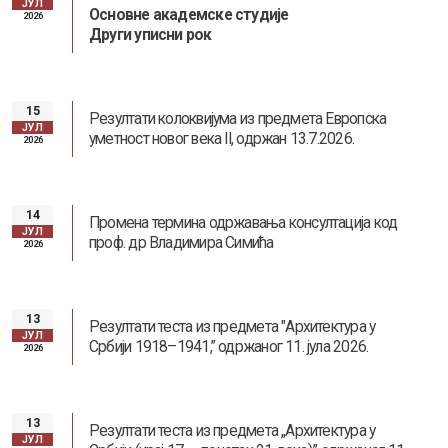
ЈУЛ
Основне академске студије
2026
Други уписни рок
15
Резултати колоквијума из предмета Европска
ЈУЛ
уметност новог века II, одржан 13.7.2026.
2026
14
Промена термина одржавања консултација код
ЈУЛ
проф. др Владимира Симића
2026
13
Резултати теста из предмета "Архитектура у
ЈУЛ
Србији 1918–1941,” одржаног 11. јула 2026.
2026
13
Резултати теста из предмета „Архитектура у
ЈУЛ