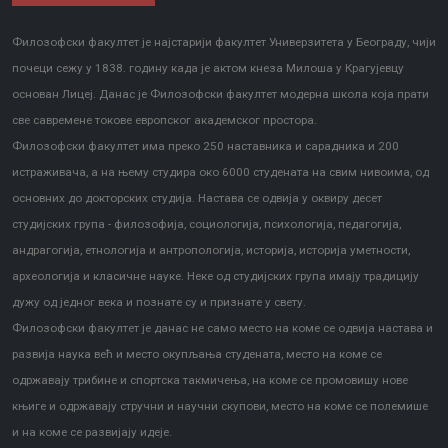
Филозофски факултет је најстарији факултет Универзитета у Београду, чији
почеци сежу у 1838. годину када је актом кнеза Милоша у Крагујевцу
Информатор о раду факултета
основан Лицеј. Данас је Филозофски факултет модерна школа која прати
све савремене токове европског академског простора.
Филозофски факултет има преко 250 наставника и сарадника и 200
истраживача, а на њему студира око 6000 студената на свим нивоима, од
основних до докторских студија. Настава се одвија у оквиру десет
студијских група - филозофија, социологија, психологија, педагогија,
андрагогија, етнологија и антропологија, историја, историја уметности,
археологија и класичне науке. Неке од студијских група имају традицију
дужу од једног века и познате су и признате у свету.
Филозофски факултет је данас не само место на коме се одвија настава и
развија наука већ и место окупљања студената, место на коме се
одржавају трибине и спортска такмичења, на коме се промовишу нове
књиге и одржавају стручни и научни скупови, место на коме се полемише
и на коме се развијају идеје.