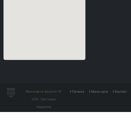
Филозофски факултет ©
Питања
Мапа сајта
Контакт
2026. Сва права
задржана