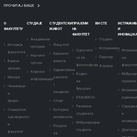
ПРОЧИТАЈ ВИШЕ
О
СТУДИЈЕ
СТУДЕНТСКИ
ПРИЈЕМИ
ВИ СТЕ
ИСТРАЖИ
ФАКУЛТЕТУ
ЖИВОТ
НА
И
ФАКУЛТЕТ
ИНОВАЦИЈ
Заштита од сексуалног узнемиравања и уцењивања
Академски
Студент
Историја
Факултет
програм
Истраживач
Одлучите
Истражи
факултета
Квалитет
Научите
Партнер
се за
на
Важни
живота
српски
филозофски
факулте
Алумни
датуми
Здравствена
Корисне
Водич
Међунар
Мисија
заштита
информације
за
пројекти
/
Чињенице
бруцоше
Истражи
хендикеп
и
ERASMUS+
јединиц
бројке
Спорт
Размена
Сарадњ
Социјална
Културне
студената
и
одговорност
активности
иноваци
Међународни
и
Ресурси
студенти
Докторс
факултет
за
студије