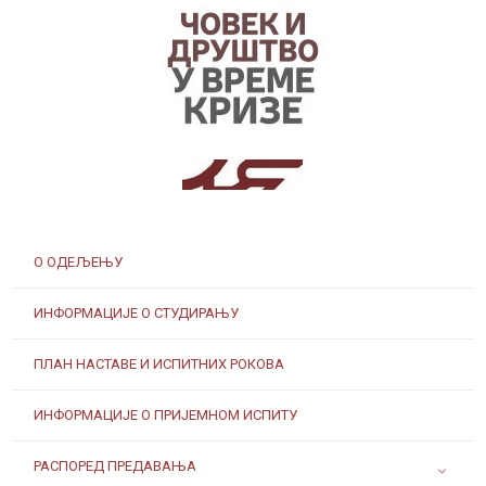
Заштита од сексуалног узнемиравања и уцењивања
О ОДЕЉЕЊУ
ИНФОРМАЦИЈЕ О СТУДИРАЊУ
Наслеђе Андреја Митровића
ПЛАН НАСТАВЕ И ИСПИТНИХ РОКОВА
ИНФОРМАЦИЈЕ О ПРИЈЕМНОМ ИСПИТУ
РАСПОРЕД ПРЕДАВАЊА