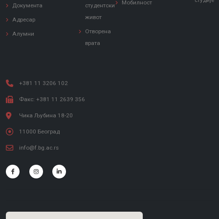
Мобилност
Документа
студентски
живот
Адресар
Отворена
Алумни
врата
+381 11 3206 102
Факс: +381 11 2639 356
Чика Љубина 18-20
11000 Београд
info@f.bg.ac.rs