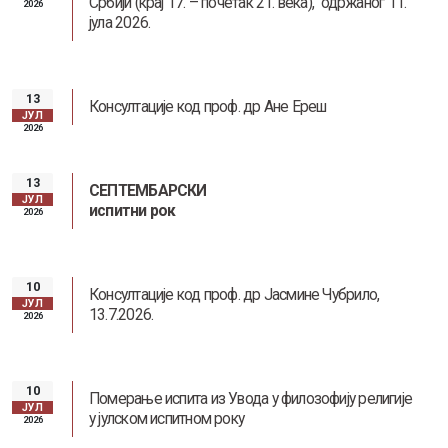
Србији (крај 17. – почетак 21. века),” одржаног 11.
2026
јула 2026.
13
Заштита од сексуалног узнемиравања и уцењивања
Консултације код проф. др Ане Ереш
ЈУЛ
2026
13
СЕПТЕМБАРСКИ
ЈУЛ
испитни рок
2026
Наслеђе Андреја Митровића
10
Консултације код проф. др Јасмине Чубрило,
ЈУЛ
13.7.2026.
2026
10
Померање испита из Увода у филозофију религије
ЈУЛ
у јулском испитном року
2026