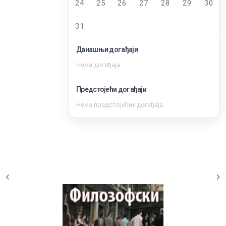
24
25
26
27
28
29
30
31
Данашњи догађаји
Нема догађаја.
Предстојећи догађаји
Нема предстојећих догађаја.