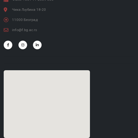
Чика Љубина 18-20
11000 Београд
info@f.bg.ac.rs