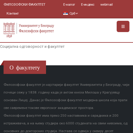
ФИЛОЗОФСКИ ФАКУЛТЕТ
Е-налог
Е-индекс
webmail
Контакт
Срб
Социјална одговорност и факултет
О факултету
Филозофски факултет је најстарији факултет Универзитета у Београду, чији
почеци сежу у 1838. годину када је актом кнеза Милоша у Крагујевцу
основан Лицеј. Данас је Филозофски факултет модерна школа која прати
све савремене токове европског академског простора.
Филозофски факултет има преко 250 наставника и сарадника и 200
истраживача, а на њему студира око 6000 студената на свим нивоима, од
основних до докторских студија. Настава се одвија у оквиру десет