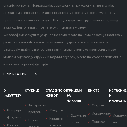
студијских група - филозофија, социологија, психологија, педагогија,
андрагогија, етнологија и антропологија, историја, историја уметности,
археологија и класичне науке. Неке од студијских група имају традицију
дужу од једног века и познате су и признате у свету.
Филозофски факултет је данас не само место на коме се одвија настава и
развија наука већ и место окупљања студената, место на коме се
одржавају трибине и спортска такмичења, на коме се промовишу нове
књиге и одржавају стручни и научни скупови, место на коме се полемише
и на коме се развијају идеје.
ПРОЧИТАЈ ВИШЕ
О
СТУДИЈЕ
СТУДЕНТСКИ
ПРИЈЕМИ
ВИ СТЕ
ИСТРАЖИ
ФАКУЛТЕТУ
ЖИВОТ
НА
И
ФАКУЛТЕТ
ИНОВАЦИЈ
Академски
Студент
Историја
Факултет
програм
Истраживач
Одлучите
Истражи
факултета
Квалитет
Научите
Партнер
се за
на
Важни
живота