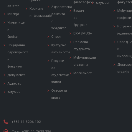
српски
филозофски
факулте
Алумни
датуми
Здравствена
Корисне
Водич
Међунар
Мисија
заштита
информације
за
пројекти
/
Чињенице
бруцоше
Истражи
хендикеп
и
ERASMUS+
јединиц
бројке
Спорт
Размена
Сарадњ
Социјална
Културне
студената
и
одговорност
активности
иноваци
Међународни
и
Ресурси
студенти
Докторс
факултет
за
студије
Мобилност
Документа
студентски
живот
Адресар
Отворена
Алумни
врата
+381 11 3206 102
Факс: +381 11 2639 356