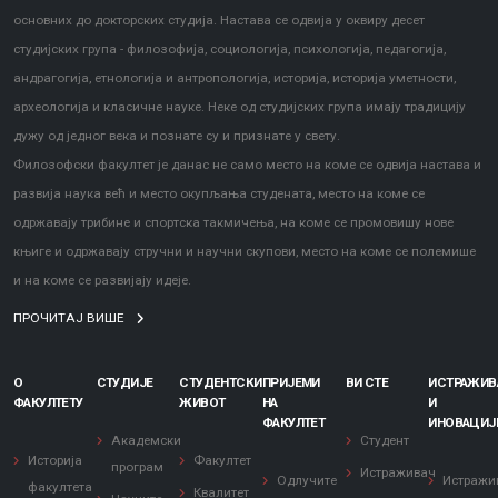
основних до докторских студија. Настава се одвија у оквиру десет
студијских група - филозофија, социологија, психологија, педагогија,
андрагогија, етнологија и антропологија, историја, историја уметности,
археологија и класичне науке. Неке од студијских група имају традицију
дужу од једног века и познате су и признате у свету.
Заштита од сексуалног узнемиравања и уцењивања
Филозофски факултет је данас не само место на коме се одвија настава и
развија наука већ и место окупљања студената, место на коме се
одржавају трибине и спортска такмичења, на коме се промовишу нове
књиге и одржавају стручни и научни скупови, место на коме се полемише
и на коме се развијају идеје.
ПРОЧИТАЈ ВИШЕ
О
СТУДИЈЕ
СТУДЕНТСКИ
ПРИЈЕМИ
ВИ СТЕ
ИСТРАЖИ
ФАКУЛТЕТУ
ЖИВОТ
НА
И
ФАКУЛТЕТ
ИНОВАЦИЈ
Академски
Студент
Историја
Факултет
програм
Истраживач
Одлучите
Истражи
факултета
Квалитет