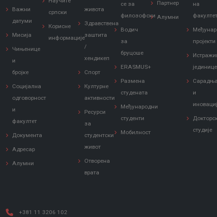
Научите
Партнер
се за
на
Важни
живота
српски
филозофски
факулте
Алумни
датуми
Здравствена
Корисне
Водич
Међунар
Мисија
заштита
информације
за
пројекти
/
Чињенице
бруцоше
Истражи
хендикеп
и
ERASMUS+
јединиц
бројке
Спорт
Размена
Сарадњ
Социјална
Културне
студената
и
одговорност
активности
иноваци
Међународни
и
Ресурси
студенти
Докторс
факултет
за
студије
Мобилност
Документа
студентски
живот
Адресар
Отворена
Алумни
врата
+381 11 3206 102