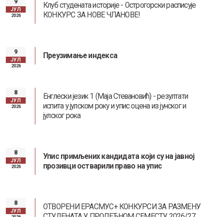
9
Клуб студената историје - Острогорски расписује
ЈУЛ
КОНКУРС ЗА НОВЕ ЧЛАНОВЕ!
2026
9
Заштита од сексуалног узнемиравања и уцењивања
Преузимање индекса
ЈУЛ
2026
8
Енглески језик 1 (Маја Стевановић) - резултати
ЈУЛ
испита у јулском року и упис оцена из јунског и
2026
јулског рока
Наслеђе Андреја Митровића
8
Упис примљених кандидата који су на јавној
ЈУЛ
прозивци остварили право на упис
2026
8
ОТВОРЕНИ ЕРАСМУС+ КОНКУРСИ ЗА РАЗМЕНУ
ЈУЛ
СТУДЕНАТА У ПРОЛЕЋНОМ СЕМЕСТУ 2026/27
2026