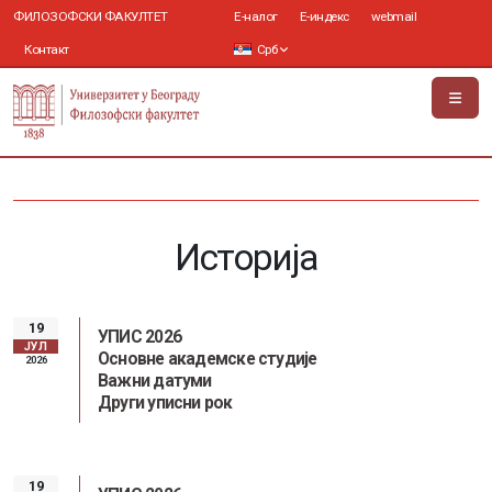
ФИЛОЗОФСКИ ФАКУЛТЕТ
Е-налог
Е-индекс
webmail
Контакт
Срб
Историја
19
УПИС 2026
ЈУЛ
Основне академске студије
2026
Важни датуми
Други уписни рок
19