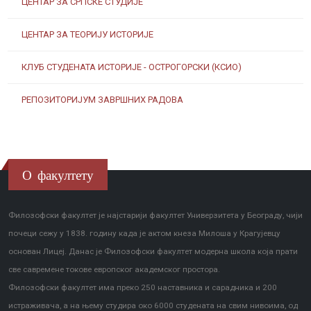
ЦЕНТАР ЗА СРПСКЕ СТУДИЈЕ
ЦЕНТАР ЗА ТЕОРИЈУ ИСТОРИЈЕ
Информатор о раду факултета
КЛУБ СТУДЕНАТА ИСТОРИЈЕ - ОСТРОГОРСКИ (КСИО)
РЕПОЗИТОРИЈУМ ЗАВРШНИХ РАДОВА
О факултету
Филозофски факултет је најстарији факултет Универзитета у Београду, чији
почеци сежу у 1838. годину када је актом кнеза Милоша у Крагујевцу
основан Лицеј. Данас је Филозофски факултет модерна школа која прати
све савремене токове европског академског простора.
Филозофски факултет има преко 250 наставника и сарадника и 200
истраживача, а на њему студира око 6000 студената на свим нивоима, од