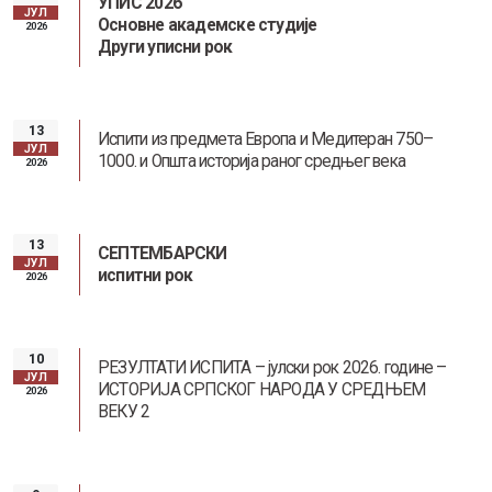
УПИС 2026
ЈУЛ
Основне академске студије
2026
Други уписни рок
13
Испити из предмета Европа и Медитеран 750–
ЈУЛ
1000. и Општа историја раног средњег века
2026
13
СЕПТЕМБАРСКИ
ЈУЛ
испитни рок
2026
10
РЕЗУЛТАТИ ИСПИТА – јулски рок 2026. године –
ЈУЛ
ИСТОРИЈA СРПСКОГ НАРОДА У СРЕДЊЕМ
2026
ВЕКУ 2