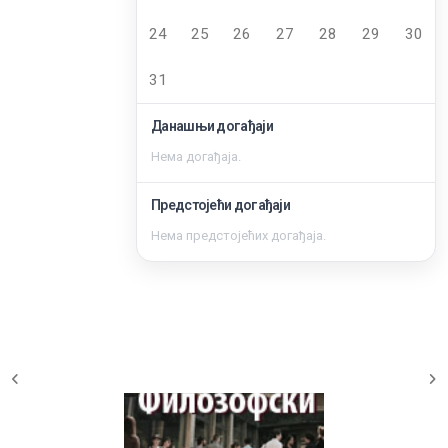
24
25
26
27
28
29
30
31
Данашњи догађаји
Нема догађаја.
Предстојећи догађаји
Нема предстојећих догађаја.