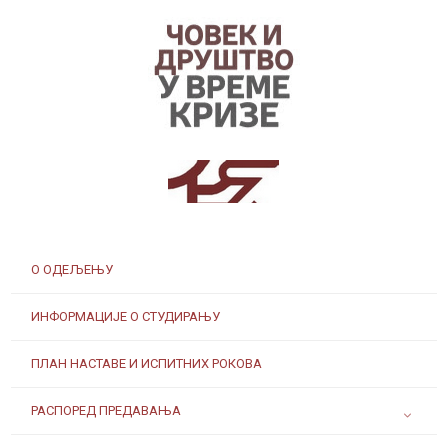
Заштита од сексуалног узнемиравања и уцењивања
О ОДЕЉЕЊУ
Наслеђе Андреја Митровића
ИНФОРМАЦИЈЕ О СТУДИРАЊУ
ПЛАН НАСТАВЕ И ИСПИТНИХ РОКОВА
РАСПОРЕД ПРЕДАВАЊА