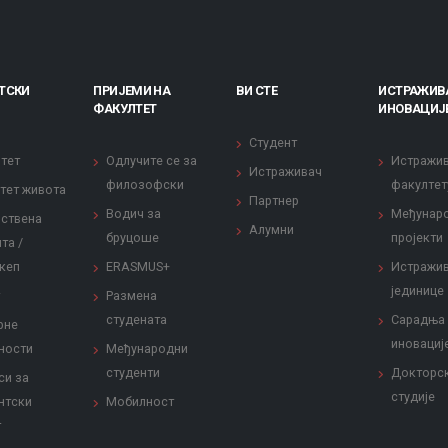
ТСКИ
ПРИЈЕМИ НА
ВИ СТЕ
ИСТРАЖИВ
ФАКУЛТЕТ
ИНОВАЦИЈ
Студент
тет
Одлучите се за
Истражи
Истраживач
филозофски
факултет
тет живота
Партнер
Водич за
Међунар
ствена
Алумни
бруцоше
пројекти
та /
кеп
ERASMUS+
Истражи
јединице
Размена
студената
Сарадња
рне
иновациј
ности
Међународни
студенти
Докторс
си за
студије
нтски
Мобилност
т