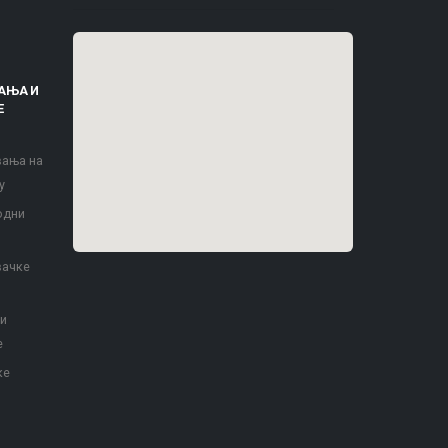
АЊА И
Е
вања на
у
одни
вачке
 и
е
ке