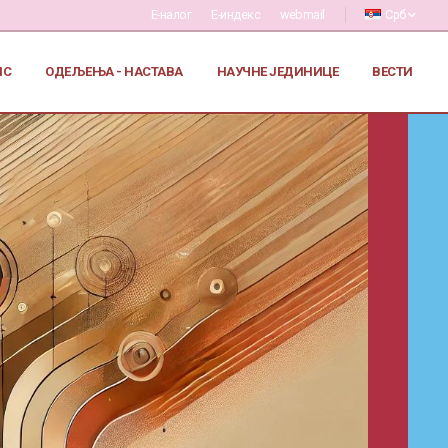
Е-налог
Е-индекс
webmail
Срб
ИС
ОДЕЉЕЊА - НАСТАВА
НАУЧНЕ ЈЕДИНИЦЕ
ВЕСТИ
Заштита од сексуалног узнемиравања
и уцењивања