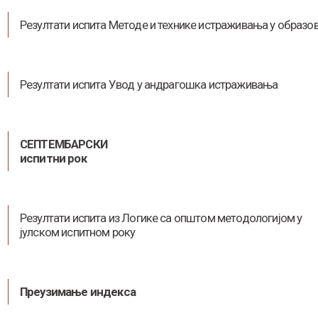
Резултати испита Методе и технике истраживања у образо
Резултати испита Увод у андрагошка истраживања
СЕПТЕМБАРСКИ
испитни рок
Резултати испита из Логике са општом методологијом у
јулском испитном року
Преузимање индекса