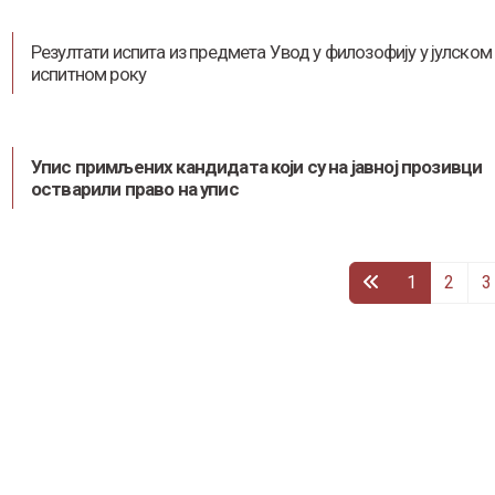
Резултати испита из предмета Увод у филозофију у јулском
испитном року
Упис примљених кандидата који су на јавној прозивци
остварили право на упис
1
2
3