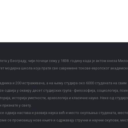
ета у Београду, чији почеци сежу у 1838. годину када је актом кнеза Мило
тет модерна школа која прати све савремене токове европског академск
дника и 200 истраживача, а на њему студира око 6000 студената на свим
е одвија у оквиру десет студијских група - филозофија, социологија, псих
сторија, историја уметности, археологија и класичне науке. Неке од студијс
и признате у свету.
е одвија настава и развија наука већ и место окупљања студената, место
оме се промовишу нове књиге и одржавају стручни и научни скупови, мес