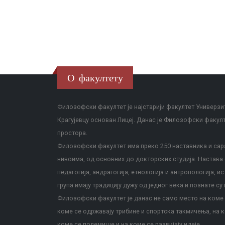
О факултету
Филозофски факултет је најстарији факултет Универзит
Крагујевцу основан Лицеј. Данас је Филозофски факул
простора.
Филозофски факултет има преко 250 наставника и сара
нивоима, од основних до докторских студија. Настава с
педагогија, андрагогија, етнологија и антропологија, и
група имају традицију дужу од једног века и познате су 
Филозофски факултет је данас не само место на коме с
коме се одржавају трибине и спортска такмичења, на к
коме се полемише и на коме се развијају идеје.