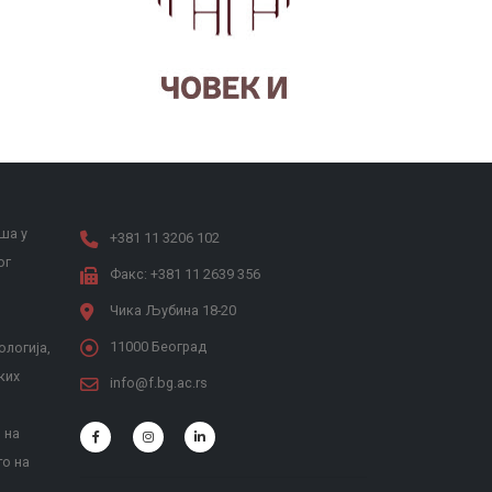
Наслеђе Андреја Митровића
ша у
+381 11 3206 102
ог
Факс: +381 11 2639 356
Чика Љубина 18-20
11000 Београд
ологија,
ких
info@f.bg.ac.rs
 на
то на