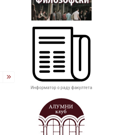
Заштита од сексуалног узнемиравања
и уцењивања