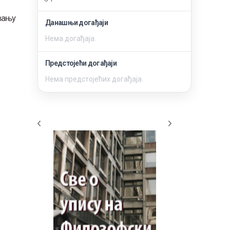
вању
Данашњи догађаји
Нема догађаја.
Предстојећи догађаји
Нема предстојећих догађаја.
Информатор о раду факултета