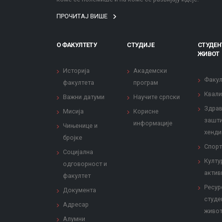
ПРОЧИТАЈ ВИШЕ
О ФАКУЛТЕТУ
СТУДИЈЕ
СТУДЕН
ЖИВОТ
Историја
Академски
Факул
факултета
програм
Квали
Важни датуми
Научите српски
Здрав
Мисија
Корисне
зашти
информације
Чињенице и
хенди
бројке
Спорт
Социјална
Култу
одговорност и
актив
факултет
Ресур
Документа
студе
Адресар
живо
Алумни