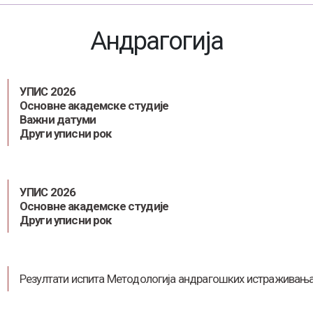
Андрагогија
УПИС 2026
Основне академске студије
Важни датуми
Други уписни рок
УПИС 2026
Основне академске студије
Други уписни рок
Резултати испита Методологија андрагошких истраживањ