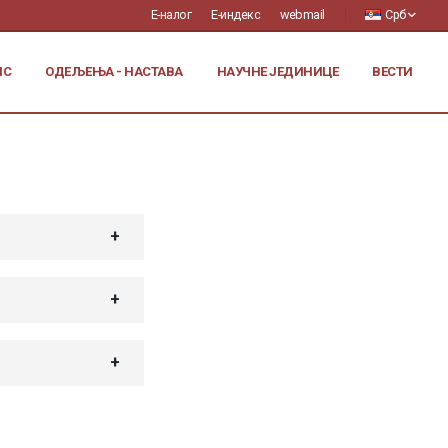
Е-налог
Е-индекс
webmail
Срб
ИС
ОДЕЉЕЊА - НАСТАВА
НАУЧНЕ ЈЕДИНИЦЕ
ВЕСТИ