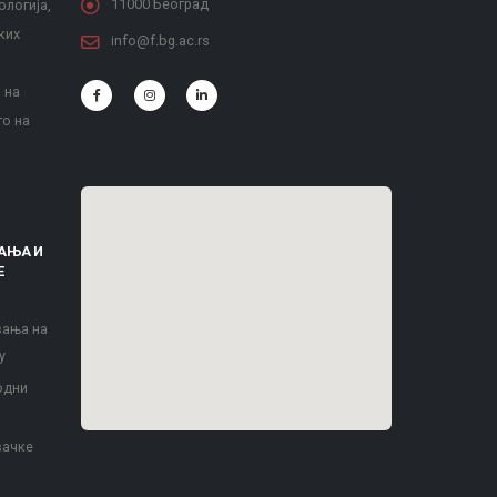
11000 Београд
ологија,
ких
info@f.bg.ac.rs
 на
то на
АЊА И
Е
вања на
у
одни
вачке