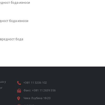
едност бода износи
дност бода износи
 вредност бода
ша у
+381 11 3206 102
ог
Факс: +381 11 2639 356
Чика Љубина 18-20