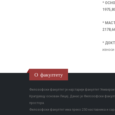
*
ОСНО
1975,8
*
МАСТ
2178,6
*
ДОКТ
износи
О факултету
Филозофски факултет је најстарији факултет Универзит
Крагујевцу основан Лицеј. Данас је Филозофски факул
простора.
Филозофски факултет има преко 250 наставника и сара