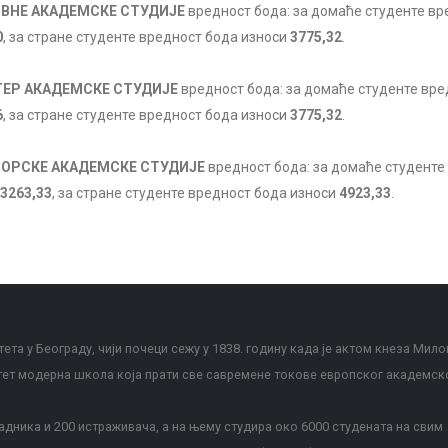
ВНЕ АКАДЕМСКЕ СТУДИЈЕ
вредност бода: за домаће студенте вр
0
, за стране студенте вредност бода износи
3775,32
.
ЕР АКАДЕМСКЕ СТУДИЈЕ
вредност бода: за домаће студенте вре
6
, за стране студенте вредност бода износи
3775,32
.
ОРСКЕ АКАДЕМСКЕ СТУДИЈЕ
вредност бода: за домаће студенте
3263,33
, за стране студенте вредност бода износи
4923,33
.
ета у Београду, чији почеци сежу у 1838. годину када је актом кнеза Мило
тет модерна школа која прати све савремене токове европског академск
дника и 200 истраживача, а на њему студира око 6000 студената на свим