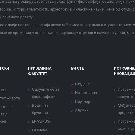
е одвија у оквиру десет студијских група - филозофија, социологија, псих
сторија, историја уметности, археологија и класичне науке. Неке од студијс
и признате у свету.
е одвија настава и развија наука већ и место окупљања студената, место
оме се промовишу нове књиге и одржавају стручни и научни скупови, мес
ТСКИ
ПРИЈЕМИ НА
ВИ СТЕ
ИСТРАЖИВ
ФАКУЛТЕТ
ИНОВАЦИЈ
Студент
тет
Одлучите се за
Истражи
Истраживач
филозофски
факултет
тет живота
Партнер
Водич за
Међунар
ствена
Алумни
бруцоше
пројекти
та /
кеп
ERASMUS+
Истражи
јединице
Размена