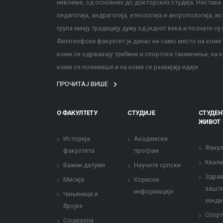
нивоима, од основних до докторских студија. Настава с
педагогија, андрагогија, етнологија и антропологија, и
група имају традицију дужу од једног века и познате су 
Филозофски факултет је данас не само место на коме с
коме се одржавају трибине и спортска такмичења, на к
коме се полемише и на коме се развијају идеје.
ПРОЧИТАЈ ВИШЕ
О ФАКУЛТЕТУ
СТУДИЈЕ
СТУДЕН
ЖИВОТ
Историја
Академски
Факул
факултета
програм
Квали
Важни датуми
Научите српски
Здрав
Мисија
Корисне
зашти
информације
Чињенице и
хенди
бројке
Спорт
Социјална