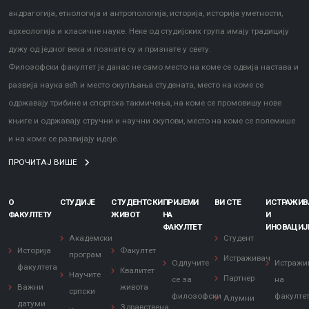
андрагогија, етнологија и антропологија, историја, историја уметности,
археологија и класичне науке. Неке од студијских група имају традицију
дужу од једног века и познате су и признате у свету.
Филозофски факултет је данас не само место на коме се одвија настава и
развија наука већ и место окупљања студената, место на коме се
одржавају трибине и спортска такмичења, на коме се промовишу нове
књиге и одржавају стручни и научни скупови, место на коме се полемише
и на коме се развијају идеје.
ПРОЧИТАЈ ВИШЕ
О
СТУДИЈЕ
СТУДЕНТСКИ
ПРИЈЕМИ
ВИ СТЕ
ИСТРАЖИ
ФАКУЛТЕТУ
ЖИВОТ
НА
И
ФАКУЛТЕТ
ИНОВАЦИЈ
Академски
Студент
Историја
Факултет
програм
Истраживач
Одлучите
Истражи
факултета
Квалитет
Научите
Партнер
се за
на
Важни
живота
српски
филозофски
факулте
Алумни
датуми
Здравствена