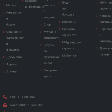
Корисне
Водич
Међунар
Мисија
заштита
информације
за
пројекти
/
Чињенице
бруцоше
Истражи
хендикеп
и
ERASMUS+
јединиц
бројке
Спорт
Размена
Сарадњ
Социјална
Културне
студената
и
одговорност
активности
иноваци
Међународни
и
Ресурси
студенти
Докторс
факултет
за
студије
Мобилност
Документа
студентски
живот
Адресар
Отворена
Алумни
врата
+381 11 3206 102
Факс: +381 11 2639 356