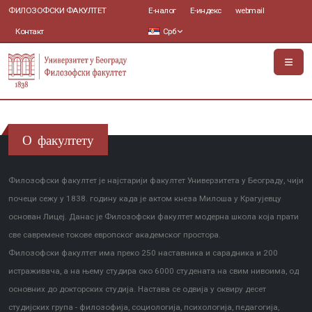
ФИЛОЗОФСКИ ФАКУЛТЕТ
Е-налог
Е-индекс
webmail
Контакт
Срб
О факултету
Филозофски факултет је најстарији факултет Универзитета у Београду, чији
почеци сежу у 1838. годину када је актом кнеза Милоша у Крагујевцу
основан Лицеј. Данас је Филозофски факултет модерна школа која прати
све савремене токове европског академског простора.
Филозофски факултет има преко 250 наставника и сарадника и 200
истраживача, а на њему студира око 6000 студената на свим нивоима, од
основних до докторских студија. Настава се одвија у оквиру десет
студијских група - филозофија, социологија, психологија, педагогија,