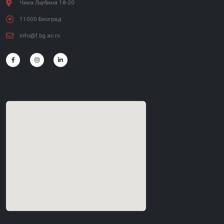
Чика Љубина 18-20
11000 Београд
info@f.bg.ac.rs