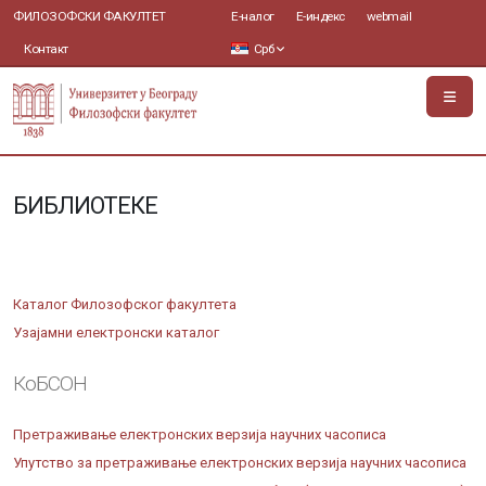
ФИЛОЗОФСКИ ФАКУЛТЕТ
Е-налог
Е-индекс
webmail
Контакт
Срб
БИБЛИОТЕКЕ
Каталог Филозофског факултета
Узајамни електронски каталог
КоБСОН
Претраживање електронских верзија научних часописа
Упутство за претраживање електронских верзија научних часописа