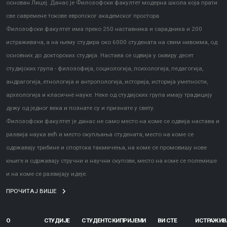
основан Лицеј. Данас је Филозофски факултет модерна школа која прати
све савремене токове европског академског простора.
Филозофски факултет има преко 250 наставника и сарадника и 200
истраживача, а на њему студира око 6000 студената на свим нивоима, од
основних до докторских студија. Настава се одвија у оквиру десет
студијских група - филозофија, социологија, психологија, педагогија,
андрагогија, етнологија и антропологија, историја, историја уметности,
археологија и класичне науке. Неке од студијских група имају традицију
дужу од једног века и познате су и признате у свету.
Филозофски факултет је данас не само место на коме се одвија настава и
развија наука већ и место окупљања студената, место на коме се
одржавају трибине и спортска такмичења, на коме се промовишу нове
књиге и одржавају стручни и научни скупови, место на коме се полемише
и на коме се развијају идеје.
ПРОЧИТАЈ ВИШЕ
О
СТУДИЈЕ
СТУДЕНТСКИ
ПРИЈЕМИ
ВИ СТЕ
ИСТРАЖИ