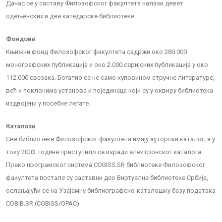
Данас се у саставу Филозофског факултета налази девет
одељенских и две катедарске библиотеке.
Фондови
Књижни фонд Филозофског факултета садржи око 280.000
монографских публикација и око 2.000 серијских публикација у око
112.000 свезака. Богатио се не само куповином стручне литературе,
већ и поклонима установа и појединаца који су у оквиру библиотека
издвојени у посебне легате.
Каталози
Све библиотеке Филозофског факултета имају ауторски каталог, а у
току 2003. године приступило се изради електронског каталога.
Преко програмског система COBISS.SR библиотеке Филозофског
факултета постале су саставни део Виртуелне библиотеке Србије,
ослањајући се на Узајамну библиографско-каталошку базу података
COBIB.SR (COBISS/OPAC).