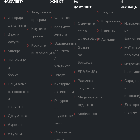
ФАКУЛТЕТУ
ЖИВОТ
НА
И
ФАКУЛТЕТ
ИНОВАЦИЈ
Академски
Студент
Историја
Факултет
програм
Истраживач
Одлучите
Истражи
факултета
Квалитет
Научите
Партнер
се за
на
Важни
живота
српски
филозофски
факулте
Алумни
датуми
Здравствена
Корисне
Водич
Међунар
Мисија
заштита
информације
за
пројекти
/
Чињенице
бруцоше
Истражи
хендикеп
и
ERASMUS+
јединиц
бројке
Спорт
Размена
Сарадњ
Социјална
Културне
студената
и
одговорност
активности
иноваци
Међународни
и
Ресурси
студенти
Докторс
факултет
за
студије
Мобилност
Документа
студентски
живот
Адресар
Отворена
Алумни
врата