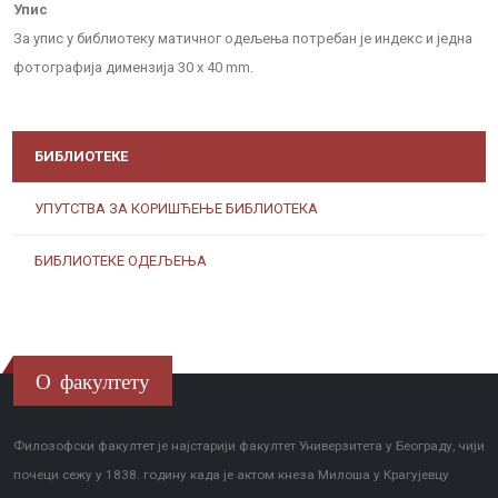
Упис
За упис у библиотеку матичног одељења потребан је индекс и једна
фотографија димензија 30 x 40 mm.
БИБЛИОТЕКЕ
УПУТСТВА ЗА КОРИШЋЕЊЕ БИБЛИОТЕКА
БИБЛИОТЕКЕ ОДЕЉЕЊА
О факултету
Филозофски факултет је најстарији факултет Универзитета у Београду, чији
почеци сежу у 1838. годину када је актом кнеза Милоша у Крагујевцу