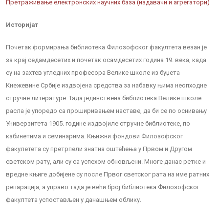
Претраживање електронских научних база (издавачи и агрегатори)
Историјат
Почетак формирања библиотека Филозофског факултета везан је
за крај седамдесетих и почетак осамдесетих година 19. века, када
су на захтев угледних професора Велике школе из буџета
Кнежевине Србије издвојена средства за набавку њима неопходне
стручне литературе. Тада јединствена библиотека Велике школе
расла је упоредо са проширивањем наставе, да би се по оснивању
Универзитета 1905. године издвојиле стручне библиотеке, по
кабинетима и семинарима. Књижни фондови Филозофског
факулетета су претрпели знатна оштећења у Првом и Другом
светском рату, али су са успехом обновљени. Многе данас ретке и
вредне књиге добијене су после Првог светског рата на име ратних
репарација, а управо тада је већи број библиотека Филозофског
факултета успостављен у данашњем облику.