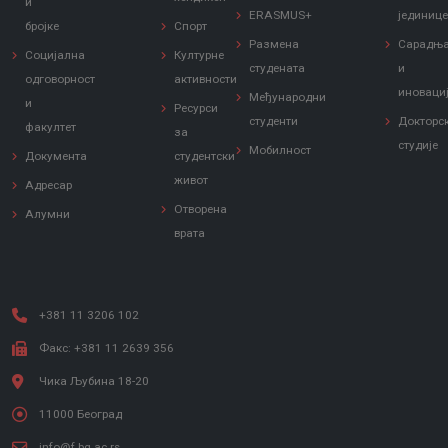
и
ERASMUS+
јединиц
бројке
Спорт
Размена
Сарадњ
Социјална
Културне
студената
и
одговорност
активности
иноваци
Међународни
и
Ресурси
студенти
Докторс
факултет
за
студије
Мобилност
Документа
студентски
живот
Адресар
Отворена
Алумни
врата
+381 11 3206 102
Факс: +381 11 2639 356
Чика Љубина 18-20
11000 Београд
info@f.bg.ac.rs