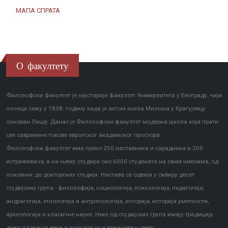
МАПА СПРАТА
О факултету
Филозофски факултет је најстарији факултет Универзитета у Београду, чији
почеци сежу у 1838. годину када је актом кнеза Милоша у Крагујевцу
основан Лицеј. Данас је Филозофски факултет модерна школа која прати
све савремене токове европског академског простора.
Филозофски факултет има преко 250 наставника и сарадника и 200
истраживача, а на њему студира око 6000 студената на свим нивоима, од
основних до докторских студија. Настава се одвија у оквиру десет
студијских група - филозофија, социологија, психологија, педагогија,
андрагогија, етнологија и антропологија, историја, историја уметности,
археологија и класичне науке. Неке од студијских група имају традицију
дужу од једног века и познате су и признате у свету.