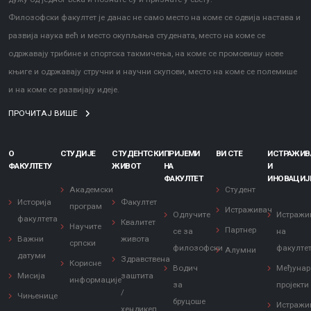
Филозофски факултет је данас не само место на коме се одвија настава и
развија наука већ и место окупљања студената, место на коме се
одржавају трибине и спортска такмичења, на коме се промовишу нове
књиге и одржавају стручни и научни скупови, место на коме се полемише
и на коме се развијају идеје.
ПРОЧИТАЈ ВИШЕ
О
СТУДИЈЕ
СТУДЕНТСКИ
ПРИЈЕМИ
ВИ СТЕ
ИСТРАЖИ
ФАКУЛТЕТУ
ЖИВОТ
НА
И
ФАКУЛТЕТ
ИНОВАЦИЈ
Академски
Студент
Историја
Факултет
програм
Истраживач
Одлучите
Истражи
факултета
Квалитет
Научите
Партнер
се за
на
Важни
живота
српски
филозофски
факулте
Алумни
датуми
Здравствена
Корисне
Водич
Међунар
Мисија
заштита
информације
за
пројекти
/
Чињенице
бруцоше
Истражи
хендикеп