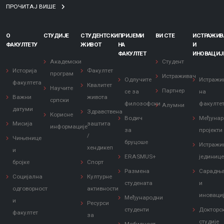
ПРОЧИТАЈ ВИШЕ
О
СТУДИЈЕ
СТУДЕНТСКИ
ПРИЈЕМИ
ВИ СТЕ
ИСТРАЖИ
ФАКУЛТЕТУ
ЖИВОТ
НА
И
ФАКУЛТЕТ
ИНОВАЦИЈ
Академски
Студент
Историја
Факултет
програм
Истраживач
Одлучите
Истражи
факултета
Квалитет
Научите
Партнер
се за
на
Важни
живота
српски
филозофски
факулте
Алумни
датуми
Здравствена
Корисне
Водич
Међунар
Мисија
заштита
информације
за
пројекти
/
Чињенице
бруцоше
Истражи
хендикеп
и
ERASMUS+
јединиц
бројке
Спорт
Размена
Сарадњ
Социјална
Културне
студената
и
одговорност
активности
иноваци
Међународни
и
Ресурси
студенти
Докторс
факултет
за
студије