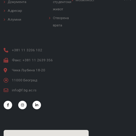
Мобилност
Документа
студентски
живот
Адресар
Отворена
Алумни
врата
+381 11 3206 102
Факс: +381 11 2639 356
Чика Љубина 18-20
11000 Београд
info@f.bg.ac.rs