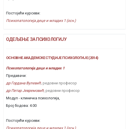
Постојећи курсеви:
Психопатологија деце и младих 1 (осн.)
ОДЕЉЕЊЕ ЗА ПСИХОЛОГИЈУ
ОСНОВНЕ АКАДЕМСКЕ СТУДИЈЕ ПСИХОЛОГИЈЕ (2014)
Психопатологија деце и младих 1
Предавачи:
др Гордана Вулевић
, редовни професор
др Петар Јевремовић
, редовни професор
Модул - клиничка психологија,
Број бодова: 4.00
Постојећи курсеви:
Психопатологија деце и младих 1 (осн.)