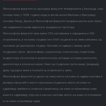
Филозофски факултет је најстарији факултет Универзитета у Београду, чији
почеци сежу у 1838. годину када је актом кнеза Милоша у Крагујевцу
основан Лицеј. Данас је Филозофски факултет модерна школа која прати
све савремене токове европског академског простора.
Филозофски факултет има преко 250 наставника и сарадника и 200
истраживача, а на њему студира око 6000 студената на свим нивоима, од
основних до докторских студија. Настава се одвија у оквиру десет
студијских група - филозофија, социологија, психологија, педагогија,
андрагогија, етнологија и антропологија, историја, историја уметности,
археологија и класичне науке. Неке од студијских група имају традицију
дужу од једног века и познате су и признате у свету.
Филозофски факултет је данас не само место на коме се одвија настава и
развија наука већ и место окупљања студената, место на коме се
одржавају трибине и спортска такмичења, на коме се промовишу нове
књиге и одржавају стручни и научни скупови, место на коме се полемише
и на коме се развијају идеје.