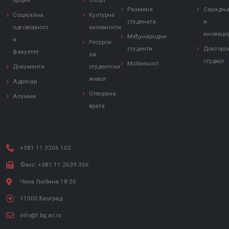
бројке
Спорт
Размена
Сарадњ
Социјална
Културне
студената
и
одговорност
активности
иноваци
Међународни
и
Ресурси
студенти
Докторс
факултет
за
студије
Мобилност
Документа
студентски
живот
Адресар
Отворена
Алумни
врата
+381 11 3206 102
Факс: +381 11 2639 356
Чика Љубина 18-20
11000 Београд
info@f.bg.ac.rs