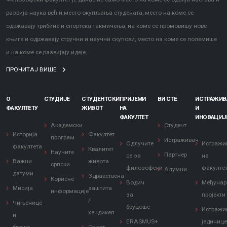
развија наука већ и место окупљања студената, место на коме се
одржавају трибине и спортска такмичења, на коме се промовишу нове
књиге и одржавају стручни и научни скупови, место на коме се полемише
и на коме се развијају идеје.
ПРОЧИТАЈ ВИШЕ
О
СТУДИЈЕ
СТУДЕНТСКИ
ПРИЈЕМИ
ВИ СТЕ
ИСТРАЖИ
ФАКУЛТЕТУ
ЖИВОТ
НА
И
ФАКУЛТЕТ
ИНОВАЦИЈ
Академски
Студент
Историја
Факултет
програм
Истраживач
Одлучите
Истражи
факултета
Квалитет
Научите
Партнер
се за
на
Важни
живота
српски
филозофски
факулте
Алумни
датуми
Здравствена
Корисне
Водич
Међунар
Мисија
заштита
информације
за
пројекти
/
Чињенице
бруцоше
Истражи
хендикеп
и
ERASMUS+
јединиц