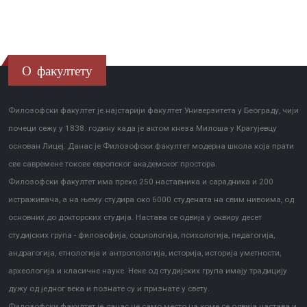
О факултету
Филозофски факултет је најстарији факултет Универзитета у Београду, чији
почеци сежу у 1838. годину када је актом кнеза Милоша у Крагујевцу
основан Лицеј. Данас је Филозофски факултет модерна школа која прати
све савремене токове европског академског простора.
Филозофски факултет има преко 250 наставника и сарадника и 200
истраживача, а на њему студира око 6000 студената на свим нивоима, од
основних до докторских студија. Настава се одвија у оквиру десет
студијских група - филозофија, социологија, психологија, педагогија,
андрагогија, етнологија и антропологија, историја, историја уметности,
археологија и класичне науке. Неке од студијских група имају традицију
дужу од једног века и познате су и признате у свету.
Филозофски факултет је данас не само место на коме се одвија настава и