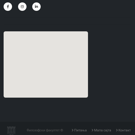
Филозофски факултет ©
Питања
Мапа сајта
Контакт