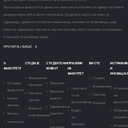
Филозофски факултет је данас не само место на коме се одвија настава и
развија наука већ и место окупљања студената, место на коме се
одржавају трибине и спортска такмичења, на коме се промовишу нове
књиге и одржавају стручни и научни скупови, место на коме се полемише
и на коме се развијају идеје.
ПРОЧИТАЈ ВИШЕ
О
СТУДИЈЕ
СТУДЕНТСКИ
ПРИЈЕМИ
ВИ СТЕ
ИСТРАЖИ
ФАКУЛТЕТУ
ЖИВОТ
НА
И
ФАКУЛТЕТ
ИНОВАЦИЈ
Академски
Студент
Историја
Факултет
програм
Истраживач
Одлучите
Истражи
факултета
Квалитет
Научите
Партнер
се за
на
Важни
живота
српски
филозофски
факулте
Алумни
датуми
Здравствена
Корисне
Водич
Међунар
Мисија
заштита
информације
за
пројекти
/
Чињенице
бруцоше
Истражи
хендикеп