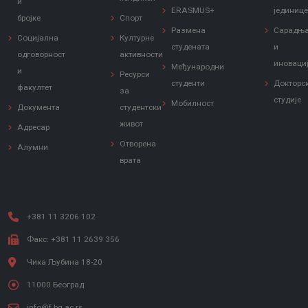
и
ERASMUS+
јединиц
бројке
Спорт
Размена
Сарадњ
Социјална
Културне
студената
и
одговорност
активности
иноваци
Међународни
и
Ресурси
студенти
Докторс
факултет
за
студије
Мобилност
Документа
студентски
живот
Адресар
Отворена
Алумни
врата
+381 11 3206 102
Факс: +381 11 2639 356
Чика Љубина 18-20
11000 Београд
info@f.bg.ac.rs