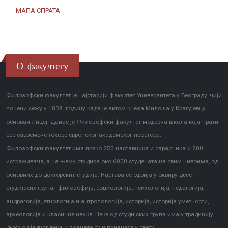
МАПА СПРАТА
О факултету
Филозофски факултет је најстарији факултет Универзитета у Београду, чији
почеци сежу у 1838. годину када је актом кнеза Милоша у Крагујевцу
основан Лицеј. Данас је Филозофски факултет модерна школа која прати
све савремене токове европског академског простора.
Филозофски факултет има преко 250 наставника и сарадника и 200
истраживача, а на њему студира око 6000 студената на свим нивоима, од
основних до докторских студија. Настава се одвија у оквиру десет
студијских група - филозофија, социологија, психологија, педагогија,
андрагогија, етнологија и антропологија, историја, историја уметности,
археологија и класичне науке. Неке од студијских група имају традицију
дужу од једног века и познате су и признате у свету.