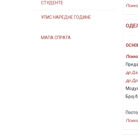
СТУДЕНТЕ
Психо
УПИС НАРЕДНЕ ГОДИНЕ
ОДЕ
МАПА СПРАТА
ОСНОВ
Психо
Преда
др Да
др Др
Модул
Број б
Посто
Психо