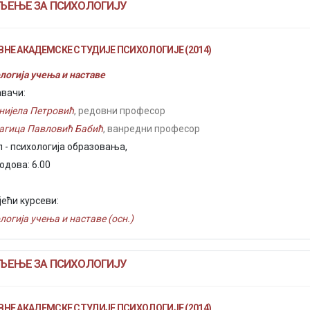
ЉЕЊЕ ЗА ПСИХОЛОГИЈУ
НЕ АКАДЕМСКЕ СТУДИЈЕ ПСИХОЛОГИЈЕ (2014)
логија учења и наставе
вачи:
нијела Петровић
, редовни професор
агица Павловић Бабић
, ванредни професор
 - психологија образовања,
одова: 6.00
јећи курсеви:
логија учења и наставе (осн.)
ЉЕЊЕ ЗА ПСИХОЛОГИЈУ
НЕ АКАДЕМСКЕ СТУДИЈЕ ПСИХОЛОГИЈЕ (2014)