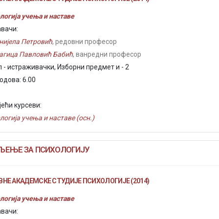
логија учења и наставе
вачи:
нијела Петровић
, редовни професор
агица Павловић Бабић
, ванредни професор
 - истраживачки, Изборни предмет и - 2
одова: 6.00
јећи курсеви:
логија учења и наставе (осн.)
ЉЕЊЕ ЗА ПСИХОЛОГИЈУ
НЕ АКАДЕМСКЕ СТУДИЈЕ ПСИХОЛОГИЈЕ (2014)
логија учења и наставе
вачи: