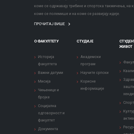
коме се одржавају трибине и спортска такмичења, на к
коме се полемише и на коме се развијају идеје.
ПРОЧИТАЈ ВИШЕ
О ФАКУЛТЕТУ
СТУДИЈЕ
СТУДЕН
ЖИВОТ
Историја
Академски
Факул
факултета
програм
Квали
Важни датуми
Научите српски
Здрав
Мисија
Корисне
зашти
информације
Чињенице и
хенди
бројке
Спорт
Социјална
Култу
одговорност и
актив
факултет
Ресур
Документа