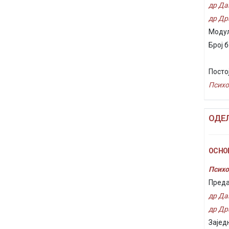
др Да
др Др
Модул
Број б
Посто
Психо
ОДЕЉ
ОСНОВ
Психо
Преда
др Да
др Др
Зајед