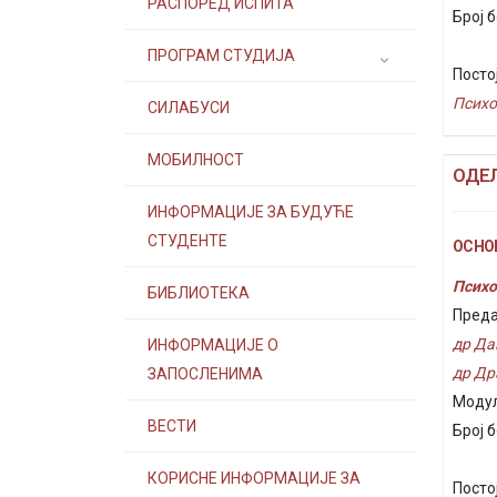
РАСПОРЕД ИСПИТА
Број б
ПРОГРАМ СТУДИЈА
Посто
Психо
СИЛАБУСИ
МОБИЛНОСТ
ОДЕ
ИНФОРМАЦИЈЕ ЗА БУДУЋЕ
СТУДЕНТЕ
ОСНОВ
Психо
БИБЛИОТЕКА
Преда
др Да
ИНФОРМАЦИЈЕ О
др Др
ЗАПОСЛЕНИМА
Модул
ВЕСТИ
Број б
КОРИСНЕ ИНФОРМАЦИЈЕ ЗА
Посто