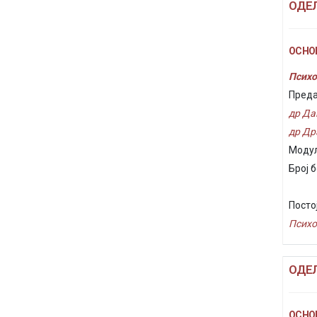
ОДЕ
ОСНОВ
Психо
Преда
др Да
др Др
Модул
Број б
Посто
Психо
ОДЕ
ОСНОВ