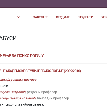
ФАКУЛТЕТ
СТУДИЈЕ
СТУДЕНТИ
УП
АБУСИ
ЉЕЊЕ ЗА ПСИХОЛОГИЈУ
НЕ АКАДЕМСКЕ СТУДИЈЕ ПСИХОЛОГИЈЕ (2009/2010)
логија учења и наставе
вачи:
нијела Петровић
, редовни професор
агица Павловић Бабић
, ванредни професор
 - психологија образовања,