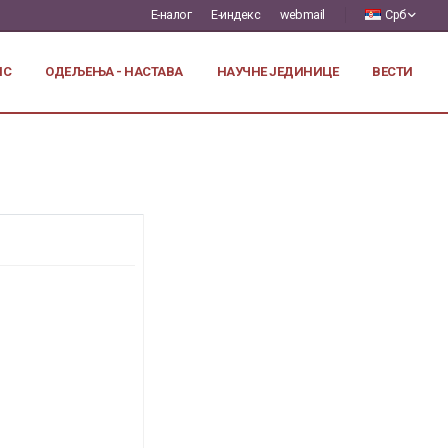
Е-налог
Е-индекс
webmail
Срб
ИС
ОДЕЉЕЊА - НАСТАВА
НАУЧНЕ ЈЕДИНИЦЕ
ВЕСТИ