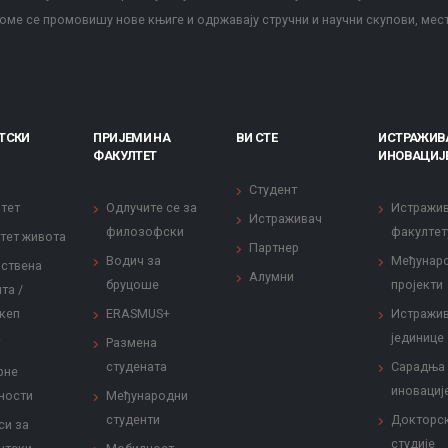
оме се промовишу нове књиге и одржавају стручни и научни скупови, мес
ТСКИ
ПРИЈЕМИ НА
ВИ СТЕ
ИСТРАЖИВ
ФАКУЛТЕТ
ИНОВАЦИЈ
Студент
тет
Одлучите се за
Истражи
Истраживач
филозофски
факултет
тет живота
Партнер
Водич за
Међунар
ствена
Алумни
бруцоше
пројекти
та /
кеп
ERASMUS+
Истражи
јединице
Размена
студената
Сарадња
рне
иновациј
ности
Међународни
студенти
Докторс
си за
студије