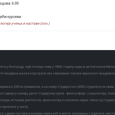
одова: 6.00
јећи курсеви:
логија учења и наставе (осн.)
ета у Београду, чији почеци сежу у 1838. годину када је актом кнеза Мило
тет модерна школа која прати све савремене токове европског академск
дника и 200 истраживача, а на њему студира око 6000 студената на свим
е одвија у оквиру десет студијских група - филозофија, социологија, псих
сторија, историја уметности, археологија и класичне науке. Неке од студијс
и признате у свету.
е одвија настава и развија наука већ и место окупљања студената, место