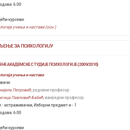
одова: 6.00
јећи курсеви:
логија учења и наставе (осн.)
ЉЕЊЕ ЗА ПСИХОЛОГИЈУ
НЕ АКАДЕМСКЕ СТУДИЈЕ ПСИХОЛОГИЈЕ (2009/2010)
логија учења и наставе
вачи:
нијела Петровић
, редовни професор
агица Павловић Бабић
, ванредни професор
 - истраживачки, Изборни предмет и - 1
одова: 6.00
јећи курсеви: