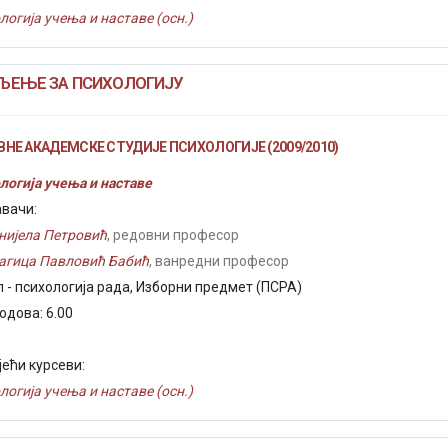
логија учења и наставе (осн.)
ЉЕЊЕ ЗА ПСИХОЛОГИЈУ
НЕ АКАДЕМСКЕ СТУДИЈЕ ПСИХОЛОГИЈЕ (2009/2010)
логија учења и наставе
вачи:
нијела Петровић
, редовни професор
агица Павловић Бабић
, ванредни професор
 - психологија рада, Изборни предмет (ПСРА)
одова: 6.00
јећи курсеви:
логија учења и наставе (осн.)