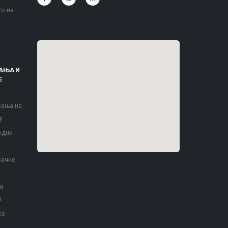
то на
АЊА И
Е
вања на
у
одни
вачке
 и
е
ке