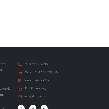
ша у
+381 11 3206 102
ог
Факс: +381 11 2639 356
Чика Љубина 18-20
11000 Београд
ологија,
ких
info@f.bg.ac.rs
 на