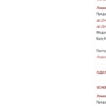
Психо
Преда
др Да
др Др
Модул
Број б
Посто
Психо
ОДЕ
ОСНОВ
Психо
Преда