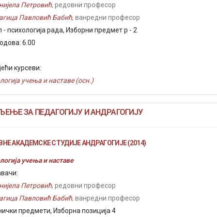
нијела Петровић
, редовни професор
агица Павловић Бабић
, ванредни професор
 - психологија рада, Изборни предмет р - 2
одова: 6.00
јећи курсеви:
логија учења и наставе (осн.)
ЕЊЕ ЗА ПЕДАГОГИЈУ И АНДРАГОГИЈУ
НЕ АКАДЕМСКЕ СТУДИЈЕ АНДРАГОГИЈЕ (2014)
логија учења и наставе
вачи:
нијела Петровић
, редовни професор
агица Павловић Бабић
, ванредни професор
нички предмети, Изборна позиција 4