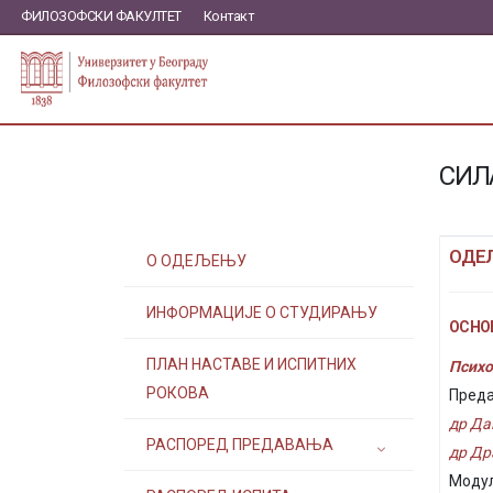
ФИЛОЗОФСКИ ФАКУЛТЕТ
Контакт
СИЛ
ОДЕ
О ОДЕЉЕЊУ
ИНФОРМАЦИЈЕ О СТУДИРАЊУ
ОСНОВ
ПЛАН НАСТАВЕ И ИСПИТНИХ
Психо
РОКОВА
Преда
др Да
РАСПОРЕД ПРЕДАВАЊА
др Др
Модул