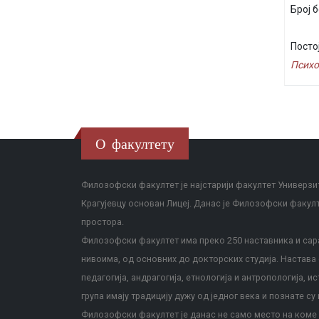
Број б
Посто
Психо
О факултету
Филозофски факултет је најстарији факултет Универзит
Крагујевцу основан Лицеј. Данас је Филозофски факул
простора.
Филозофски факултет има преко 250 наставника и сара
нивоима, од основних до докторских студија. Настава с
педагогија, андрагогија, етнологија и антропологија, и
група имају традицију дужу од једног века и познате су 
Филозофски факултет је данас не само место на коме с