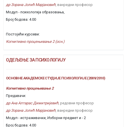
др Зорана Јолић Марјановић
, ванредни професор
Модул - психологија образовања,
Број бодова: 4.00
Постојећи курсеви:
Когнитивно процењивање 2 (осн.)
ОДЕЉЕЊЕ ЗА ПСИХОЛОГИЈУ
ОСНОВНЕ АКАДЕМСКЕ СТУДИЈЕ ПСИХОЛОГИЈЕ (2009/2010)
Когнитивно процењивање 2
Предавачи:
др Ана Алтарас Димитријевић
, редовни професор
др Зорана Јолић Марјановић
, ванредни професор
Модул - истраживачки, Изборни предмет и - 2
Број бодова: 4.00