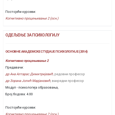
Постојећи курсеви:
Когнитивно процењивање 2 (осн.)
ОДЕЉЕЊЕ ЗА ПСИХОЛОГИЈУ
ОСНОВНЕ АКАДЕМСКЕ СТУДИЈЕ ПСИХОЛОГИЈЕ (2014)
Когнитивно процењивање 2
Предавачи:
др Ана Алтарас Димитријевић
, редовни професор
др Зорана Јолић Марјановић
, ванредни професор
Модул - психологија образовања,
Број бодова: 4.00
Постојећи курсеви:
Когнитивно процењивање 2 (осн.)