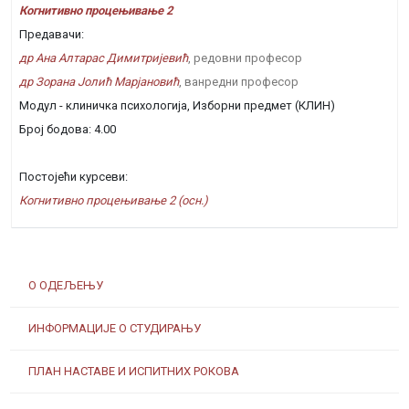
Когнитивно процењивање 2
Предавачи:
др Ана Алтарас Димитријевић
, редовни професор
др Зорана Јолић Марјановић
, ванредни професор
Модул - клиничка психологија, Изборни предмет (КЛИН)
Број бодова: 4.00
Постојећи курсеви:
Когнитивно процењивање 2 (осн.)
О ОДЕЉЕЊУ
ИНФОРМАЦИЈЕ О СТУДИРАЊУ
ПЛАН НАСТАВЕ И ИСПИТНИХ РОКОВА