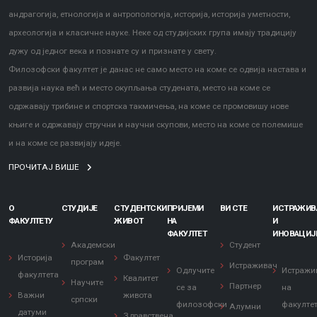
андрагогија, етнологија и антропологија, историја, историја уметности,
археологија и класичне науке. Неке од студијских група имају традицију
дужу од једног века и познате су и признате у свету.
Филозофски факултет је данас не само место на коме се одвија настава и
развија наука већ и место окупљања студената, место на коме се
одржавају трибине и спортска такмичења, на коме се промовишу нове
књиге и одржавају стручни и научни скупови, место на коме се полемише
и на коме се развијају идеје.
ПРОЧИТАЈ ВИШЕ
О
СТУДИЈЕ
СТУДЕНТСКИ
ПРИЈЕМИ
ВИ СТЕ
ИСТРАЖИ
ФАКУЛТЕТУ
ЖИВОТ
НА
И
ФАКУЛТЕТ
ИНОВАЦИЈ
Академски
Студент
Историја
Факултет
програм
Истраживач
Одлучите
Истражи
факултета
Квалитет
Научите
Партнер
се за
на
Важни
живота
српски
филозофски
факулте
Алумни
датуми
Здравствена