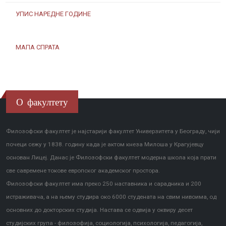
УПИС НАРЕДНЕ ГОДИНЕ
МАПА СПРАТА
О факултету
Филозофски факултет је најстарији факултет Универзитета у Београду, чији
почеци сежу у 1838. годину када је актом кнеза Милоша у Крагујевцу
основан Лицеј. Данас је Филозофски факултет модерна школа која прати
све савремене токове европског академског простора.
Филозофски факултет има преко 250 наставника и сарадника и 200
истраживача, а на њему студира око 6000 студената на свим нивоима, од
основних до докторских студија. Настава се одвија у оквиру десет
студијских група - филозофија, социологија, психологија, педагогија,