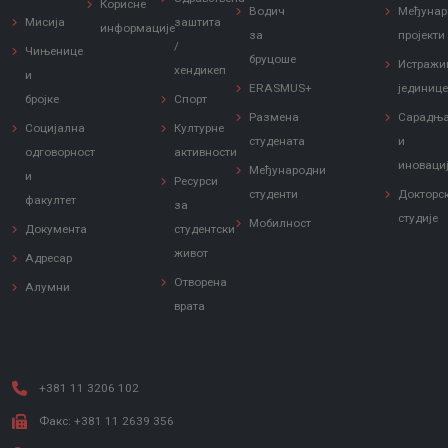
Корисне
Водич
Међунар
Мисија
заштита
информације
за
пројекти
/
Чињенице
бруцоше
Истражи
хендикеп
и
ERASMUS+
јединиц
бројке
Спорт
Размена
Сарадњ
Социјална
Културне
студената
и
одговорност
активности
иноваци
Међународни
и
Ресурси
студенти
Докторс
факултет
за
студије
Мобилност
Документа
студентски
живот
Адресар
Отворена
Алумни
врата
+381 11 3206 102
Факс: +381 11 2639 356