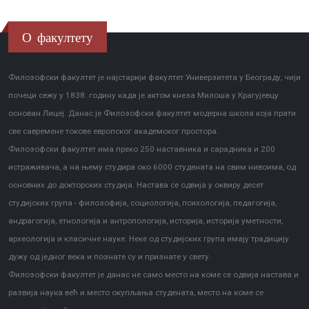
О факултету
Филозофски факултет је најстарији факултет Универзитета у Београду, чији
почеци сежу у 1838. годину када је актом кнеза Милоша у Крагујевцу
основан Лицеј. Данас је Филозофски факултет модерна школа која прати
све савремене токове европског академског простора.
Филозофски факултет има преко 250 наставника и сарадника и 200
истраживача, а на њему студира око 6000 студената на свим нивоима, од
основних до докторских студија. Настава се одвија у оквиру десет
студијских група - филозофија, социологија, психологија, педагогија,
андрагогија, етнологија и антропологија, историја, историја уметности,
археологија и класичне науке. Неке од студијских група имају традицију
дужу од једног века и познате су и признате у свету.
Филозофски факултет је данас не само место на коме се одвија настава и
развија наука већ и место окупљања студената, место на коме се