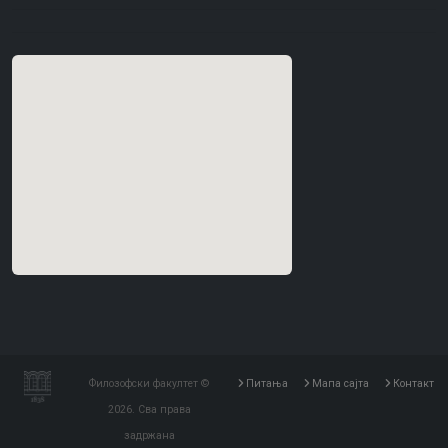
Филозофски факултет ©
Питања
Мапа сајта
Контакт
2026. Сва права
задржана