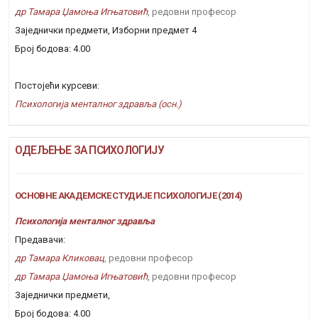
др Тамара Џамоња Игњатовић
, редовни професор
Заједнички предмети, Изборни предмет 4
Број бодова: 4.00
Постојећи курсеви:
Психологија менталног здравља (осн.)
ОДЕЉЕЊЕ ЗА ПСИХОЛОГИЈУ
ОСНОВНЕ АКАДЕМСКЕ СТУДИЈЕ ПСИХОЛОГИЈЕ (2014)
Психологија менталног здравља
Предавачи:
др Тамара Кликовац
, редовни професор
др Тамара Џамоња Игњатовић
, редовни професор
Заједнички предмети,
Број бодова: 4.00