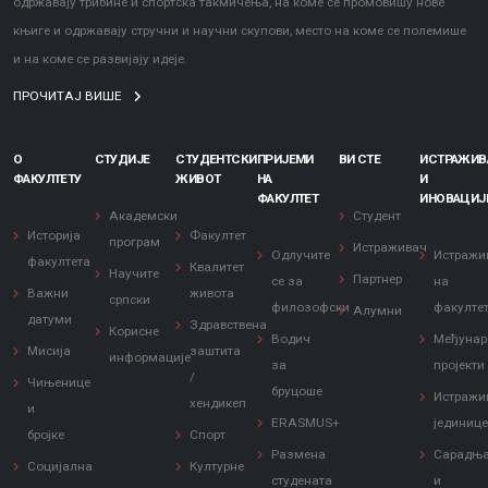
одржавају трибине и спортска такмичења, на коме се промовишу нове
књиге и одржавају стручни и научни скупови, место на коме се полемише
и на коме се развијају идеје.
ПРОЧИТАЈ ВИШЕ
О
СТУДИЈЕ
СТУДЕНТСКИ
ПРИЈЕМИ
ВИ СТЕ
ИСТРАЖИ
ФАКУЛТЕТУ
ЖИВОТ
НА
И
ФАКУЛТЕТ
ИНОВАЦИЈ
Академски
Студент
Историја
Факултет
програм
Истраживач
Одлучите
Истражи
факултета
Квалитет
Научите
Партнер
се за
на
Важни
живота
српски
филозофски
факулте
Алумни
датуми
Здравствена
Корисне
Водич
Међунар
Мисија
заштита
информације
за
пројекти
/
Чињенице
бруцоше
Истражи
хендикеп
и
ERASMUS+
јединиц
бројке
Спорт
Размена
Сарадњ
Социјална
Културне
студената
и