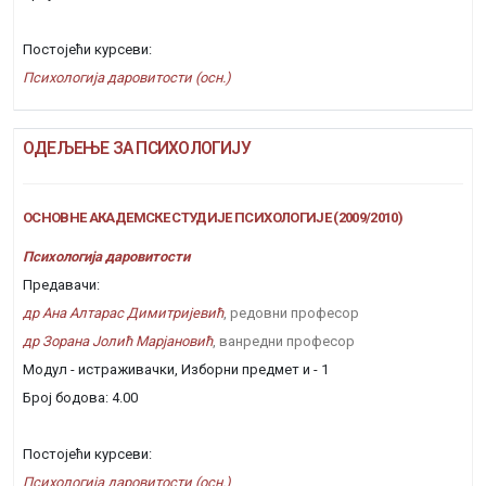
Постојећи курсеви:
Психологија даровитости (осн.)
ОДЕЉЕЊЕ ЗА ПСИХОЛОГИЈУ
ОСНОВНЕ АКАДЕМСКЕ СТУДИЈЕ ПСИХОЛОГИЈЕ (2009/2010)
Психологија даровитости
Предавачи:
др Ана Алтарас Димитријевић
, редовни професор
др Зорана Јолић Марјановић
, ванредни професор
Модул - истраживачки, Изборни предмет и - 1
Број бодова: 4.00
Постојећи курсеви:
Психологија даровитости (осн.)