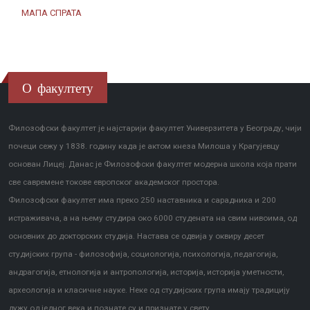
МАПА СПРАТА
О факултету
Филозофски факултет је најстарији факултет Универзитета у Београду, чији
почеци сежу у 1838. годину када је актом кнеза Милоша у Крагујевцу
основан Лицеј. Данас је Филозофски факултет модерна школа која прати
све савремене токове европског академског простора.
Филозофски факултет има преко 250 наставника и сарадника и 200
истраживача, а на њему студира око 6000 студената на свим нивоима, од
основних до докторских студија. Настава се одвија у оквиру десет
студијских група - филозофија, социологија, психологија, педагогија,
андрагогија, етнологија и антропологија, историја, историја уметности,
археологија и класичне науке. Неке од студијских група имају традицију
дужу од једног века и познате су и признате у свету.