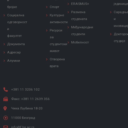
и
ERASMUS+
јединиц
бројке
Спорт
Размена
Сарадњ
Социјална
Културне
студената
и
одговорност
активности
иноваци
Међународни
и
Ресурси
студенти
Докторс
факултет
за
студије
Мобилност
Документа
студентски
живот
Адресар
Отворена
Алумни
врата
+381 11 3206 102
Факс: +381 11 2639 356
Чика Љубина 18-20
11000 Београд
info@f.bg.ac.rs