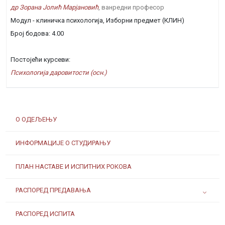
др Зорана Јолић Марјановић
, ванредни професор
Модул - клиничка психологија, Изборни предмет (КЛИН)
Број бодова: 4.00
Постојећи курсеви:
Психологија даровитости (осн.)
О ОДЕЉЕЊУ
ИНФОРМАЦИЈЕ О СТУДИРАЊУ
ПЛАН НАСТАВЕ И ИСПИТНИХ РОКОВА
РАСПОРЕД ПРЕДАВАЊА
РАСПОРЕД ИСПИТА