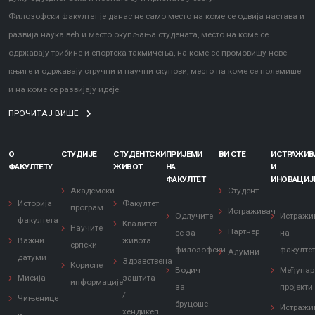
Филозофски факултет је данас не само место на коме се одвија настава и
развија наука већ и место окупљања студената, место на коме се
одржавају трибине и спортска такмичења, на коме се промовишу нове
књиге и одржавају стручни и научни скупови, место на коме се полемише
и на коме се развијају идеје.
ПРОЧИТАЈ ВИШЕ
О
СТУДИЈЕ
СТУДЕНТСКИ
ПРИЈЕМИ
ВИ СТЕ
ИСТРАЖИ
ФАКУЛТЕТУ
ЖИВОТ
НА
И
ФАКУЛТЕТ
ИНОВАЦИЈ
Академски
Студент
Историја
Факултет
програм
Истраживач
Одлучите
Истражи
факултета
Квалитет
Научите
Партнер
се за
на
Важни
живота
српски
филозофски
факулте
Алумни
датуми
Здравствена
Корисне
Водич
Међунар
Мисија
заштита
информације
за
пројекти
/
Чињенице
бруцоше
Истражи
хендикеп