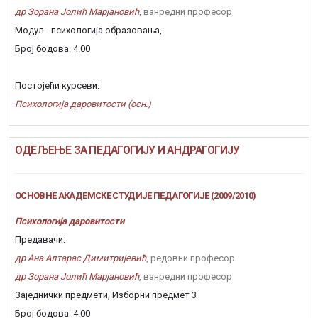
др Зорана Јолић Марјановић
, ванредни професор
Модул - психологија образовања,
Број бодова: 4.00
Постојећи курсеви:
Психологија даровитости (осн.)
ОДЕЉЕЊЕ ЗА ПЕДАГОГИЈУ И АНДРАГОГИЈУ
ОСНОВНЕ АКАДЕМСКЕ СТУДИЈЕ ПЕДАГОГИЈЕ (2009/2010)
Психологија даровитости
Предавачи:
др Ана Алтарас Димитријевић
, редовни професор
др Зорана Јолић Марјановић
, ванредни професор
Заједнички предмети, Изборни предмет 3
Број бодова: 4.00