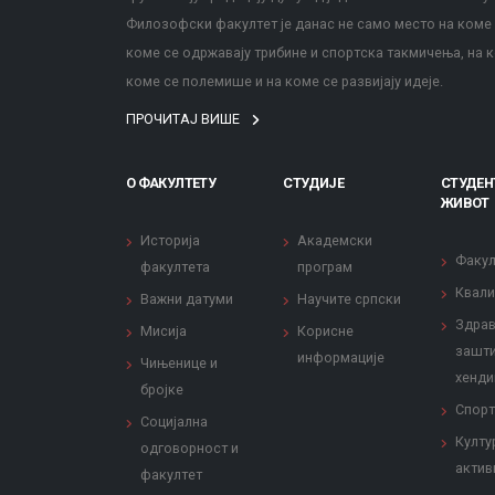
Филозофски факултет је данас не само место на коме с
коме се одржавају трибине и спортска такмичења, на к
коме се полемише и на коме се развијају идеје.
ПРОЧИТАЈ ВИШЕ
О ФАКУЛТЕТУ
СТУДИЈЕ
СТУДЕН
ЖИВОТ
Историја
Академски
Факул
факултета
програм
Квали
Важни датуми
Научите српски
Здрав
Мисија
Корисне
зашти
информације
Чињенице и
хенди
бројке
Спорт
Социјална
Култу
одговорност и
актив
факултет