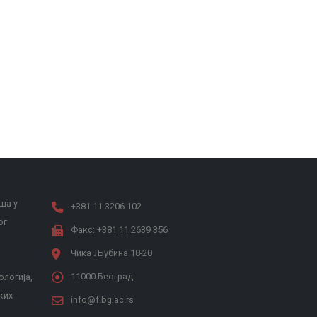
ша у
+381 11 3206 102
ог
Факс: +381 11 2639 356
Чика Љубина 18-20
11000 Београд
ологија,
ких
info@f.bg.ac.rs