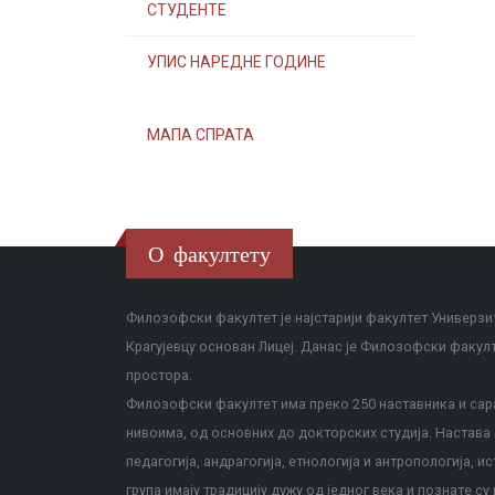
СТУДЕНТЕ
УПИС НАРЕДНЕ ГОДИНЕ
МАПА СПРАТА
О факултету
Филозофски факултет је најстарији факултет Универзит
Крагујевцу основан Лицеј. Данас је Филозофски факул
простора.
Филозофски факултет има преко 250 наставника и сара
нивоима, од основних до докторских студија. Настава с
педагогија, андрагогија, етнологија и антропологија, и
група имају традицију дужу од једног века и познате су 