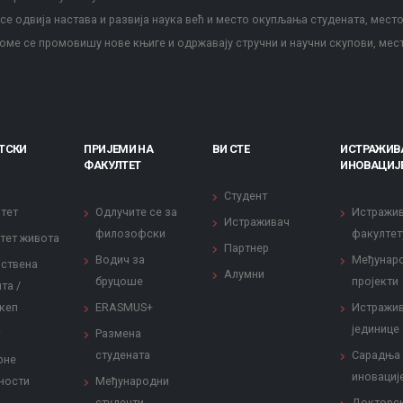
е одвија настава и развија наука већ и место окупљања студената, место
оме се промовишу нове књиге и одржавају стручни и научни скупови, мес
ТСКИ
ПРИЈЕМИ НА
ВИ СТЕ
ИСТРАЖИВ
ФАКУЛТЕТ
ИНОВАЦИЈ
Студент
тет
Одлучите се за
Истражи
Истраживач
филозофски
факултет
тет живота
Партнер
Водич за
Међунар
ствена
Алумни
бруцоше
пројекти
та /
кеп
ERASMUS+
Истражи
јединице
Размена
студената
Сарадња
рне
иновациј
ности
Међународни
студенти
Докторс