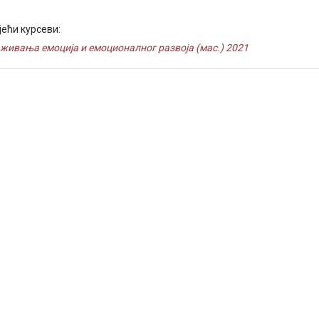
јећи курсеви:
живања емоција и емоционалног развоја (мас.) 2021