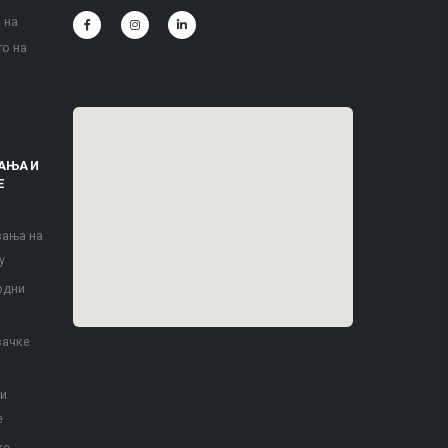
 на
то на
АЊА И
Е
вања на
у
одни
вачке
 и
е
ке