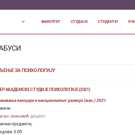
ФАКУЛТЕТ
СТУДИЈЕ
СТУДЕНТИ
УП
АБУСИ
ЉЕЊЕ ЗА ПСИХОЛОГИЈУ
Р АКАДЕМСКЕ СТУДИЈЕ ПСИХОЛОГИЈЕ (2021)
живања емоција и емоционалног развоја (мас.) 2021
вачи:
аган Јанковић
, доцент
нички предмети,
одова: 6.00