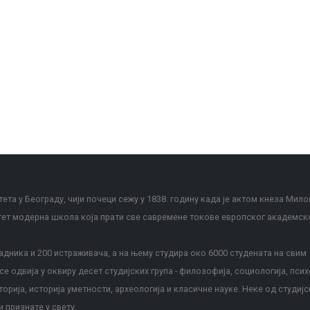
ета у Београду, чији почеци сежу у 1838. годину када је актом кнеза Мило
тет модерна школа која прати све савремене токове европског академск
дника и 200 истраживача, а на њему студира око 6000 студената на свим
е одвија у оквиру десет студијских група - филозофија, социологија, псих
сторија, историја уметности, археологија и класичне науке. Неке од студијс
и признате у свету.