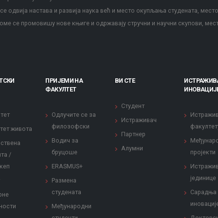
е одвија настава и развија наука већ и место окупљања студената, место
оме се промовишу нове књиге и одржавају стручни и научни скупови, мес
ТСКИ
ПРИЈЕМИ НА
ВИ СТЕ
ИСТРАЖИВ
ФАКУЛТЕТ
ИНОВАЦИЈ
Студент
тет
Одлучите се за
Истражи
Истраживач
филозофски
факултет
тет живота
Партнер
Водич за
Међунар
ствена
Алумни
бруцоше
пројекти
та /
кеп
ERASMUS+
Истражи
јединице
Размена
студената
Сарадња
рне
иновациј
ности
Међународни
студенти
Докторс