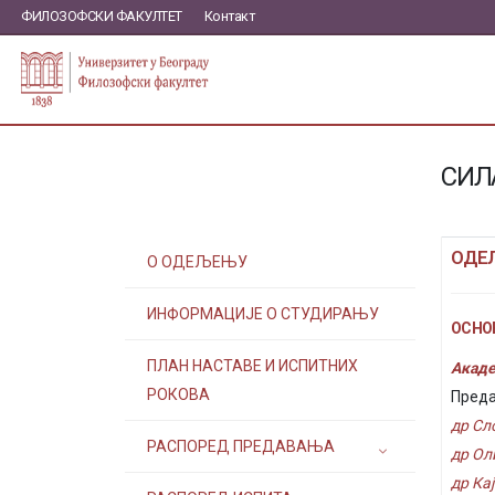
ФИЛОЗОФСКИ ФАКУЛТЕТ
Контакт
СИЛ
ОДЕ
О ОДЕЉЕЊУ
ИНФОРМАЦИЈЕ О СТУДИРАЊУ
ОСНОВ
ПЛАН НАСТАВЕ И ИСПИТНИХ
Акаде
РОКОВА
Преда
др Сл
РАСПОРЕД ПРЕДАВАЊА
др Ол
др Ка