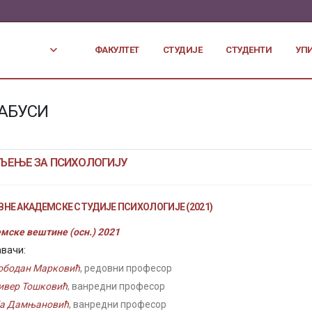
ФАКУЛТЕТ
СТУДИЈЕ
СТУДЕНТИ
УП
АБУСИ
ЉЕЊЕ ЗА ПСИХОЛОГИЈУ
НЕ АКАДЕМСКЕ СТУДИЈЕ ПСИХОЛОГИЈЕ (2021)
мске вештине (осн.) 2021
вачи:
ободан Марковић
, редовни професор
ивер Тошковић
, ванредни професор
ја Дамњановић
, ванредни професор