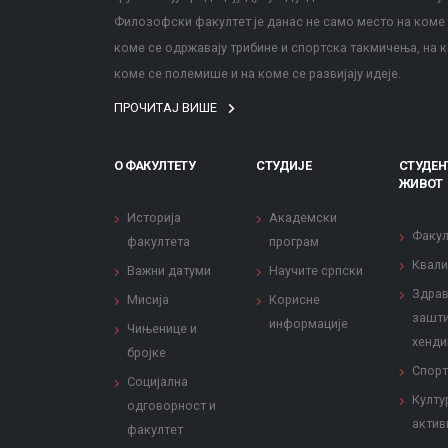
Филозофски факултет је данас не само место на коме с
коме се одржавају трибине и спортска такмичења, на к
коме се полемише и на коме се развијају идеје.
ПРОЧИТАЈ ВИШЕ
О ФАКУЛТЕТУ
СТУДИЈЕ
СТУДЕН
ЖИВОТ
Историја
Академски
Факул
факултета
програм
Квали
Важни датуми
Научите српски
Здрав
Мисија
Корисне
зашти
информације
Чињенице и
хенди
бројке
Спорт
Социјална
Култу
одговорност и
актив
факултет