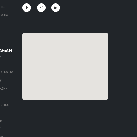
 на
то на
АЊА И
Е
вања на
у
одни
вачке
 и
е
ке