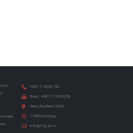
ша у
+381 11 3206 102
ог
Факс: +381 11 2639 356
Чика Љубина 18-20
11000 Београд
ологија,
ких
info@f.bg.ac.rs