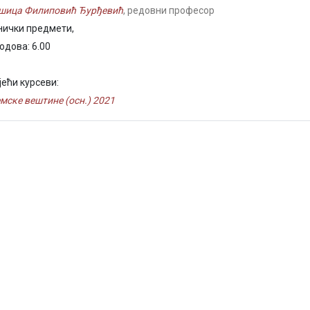
шица Филиповић Ђурђевић
, редовни професор
нички предмети,
одова: 6.00
јећи курсеви:
мске вештине (осн.) 2021