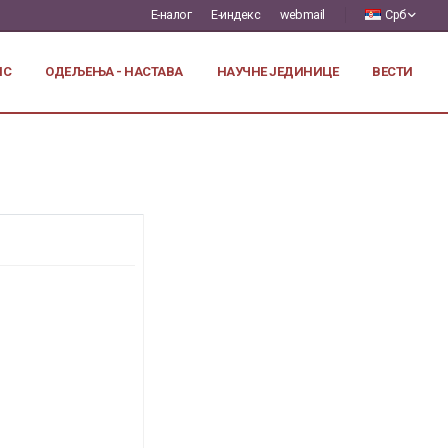
Е-налог
Е-индекс
webmail
Срб
ИС
ОДЕЉЕЊА - НАСТАВА
НАУЧНЕ ЈЕДИНИЦЕ
ВЕСТИ