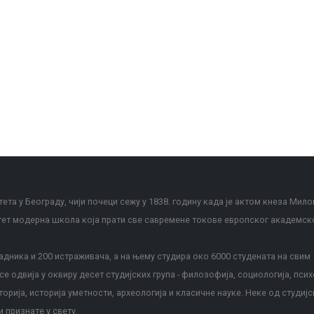
ета у Београду, чији почеци сежу у 1838. годину када је актом кнеза Мило
тет модерна школа која прати све савремене токове европског академск
дника и 200 истраживача, а на њему студира око 6000 студената на свим
е одвија у оквиру десет студијских група - филозофија, социологија, псих
сторија, историја уметности, археологија и класичне науке. Неке од студијс
и признате у свету.