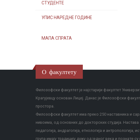
СТУДЕНТЕ
УПИС НАРЕДНЕ ГОДИНЕ
МАПА СПРАТА
О факултету
Филозофски факултет је најстарији факултет Универзит
Крагујевцу основан Лицеј. Данас је Филозофски факул
простора.
Филозофски факултет има преко 250 наставника и сара
нивоима, од основних до докторских студија. Настава с
педагогија, андрагогија, етнологија и антропологија, и
група имају традицију дужу од једног века и познате су 