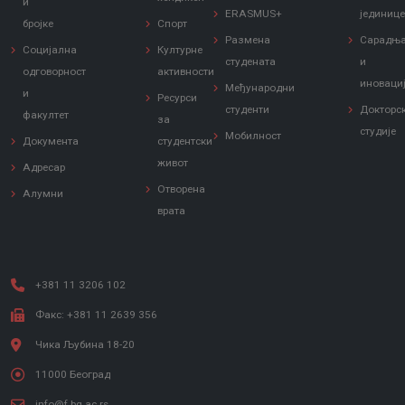
и
ERASMUS+
јединиц
бројке
Спорт
Размена
Сарадњ
Социјална
Културне
студената
и
одговорност
активности
иноваци
Међународни
и
Ресурси
студенти
Докторс
факултет
за
студије
Мобилност
Документа
студентски
живот
Адресар
Отворена
Алумни
врата
+381 11 3206 102
Факс: +381 11 2639 356
Чика Љубина 18-20
11000 Београд
info@f.bg.ac.rs