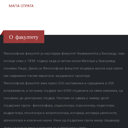
МАПА СПРАТА
О факултету
Филозофски факултет је најстарији факултет Универзитета у Београду, чији
почеци сежу у 1838. годину када је актом кнеза Милоша у Крагујевцу
основан Лицеј. Данас је Филозофски факултет модерна школа која прати
све савремене токове европског академског простора.
Филозофски факултет има преко 250 наставника и сарадника и 200
истраживача, а на њему студира око 6000 студената на свим нивоима, од
основних до докторских студија. Настава се одвија у оквиру десет
студијских група - филозофија, социологија, психологија, педагогија,
андрагогија, етнологија и антропологија, историја, историја уметности,
археологија и класичне науке. Неке од студијских група имају традицију
дужу од једног века и познате су и признате у свету.