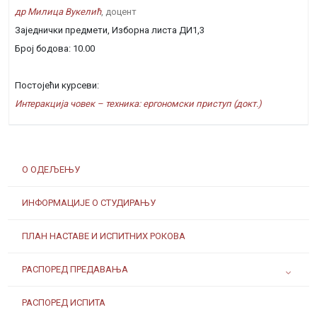
др Милица Вукелић
, доцент
Заједнички предмети, Изборна листа ДИ1,3
Број бодова: 10.00
Постојећи курсеви:
Интеракција човек – техника: ергономски приступ (докт.)
О ОДЕЉЕЊУ
ИНФОРМАЦИЈЕ О СТУДИРАЊУ
ПЛАН НАСТАВЕ И ИСПИТНИХ РОКОВА
РАСПОРЕД ПРЕДАВАЊА
РАСПОРЕД ИСПИТА