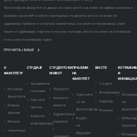
Филозофски факултет је данас не само место на коме се одвија настава и
развија наука већ и место окупљања студената, место на коме се
одржавају трибине и спортска такмичења, на коме се промовишу нове
књиге и одржавају стручни и научни скупови, место на коме се полемише
и на коме се развијају идеје.
ПРОЧИТАЈ ВИШЕ
О
СТУДИЈЕ
СТУДЕНТСКИ
ПРИЈЕМИ
ВИ СТЕ
ИСТРАЖИ
ФАКУЛТЕТУ
ЖИВОТ
НА
И
ФАКУЛТЕТ
ИНОВАЦИЈ
Академски
Студент
Историја
Факултет
програм
Истраживач
Одлучите
Истражи
факултета
Квалитет
Научите
Партнер
се за
на
Важни
живота
српски
филозофски
факулте
Алумни
датуми
Здравствена
Корисне
Водич
Међунар
Мисија
заштита
информације
за
пројекти
/
Чињенице
бруцоше
Истражи
хендикеп