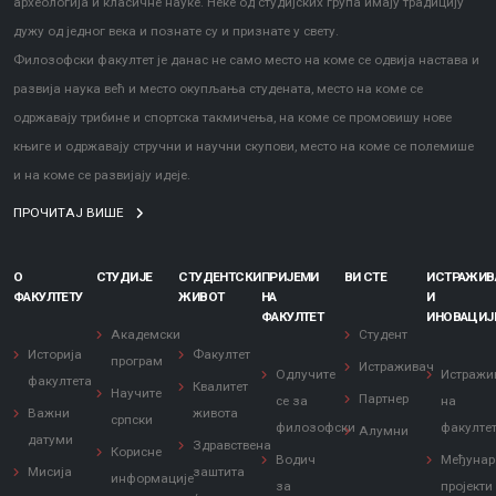
археологија и класичне науке. Неке од студијских група имају традицију
дужу од једног века и познате су и признате у свету.
Филозофски факултет је данас не само место на коме се одвија настава и
развија наука већ и место окупљања студената, место на коме се
одржавају трибине и спортска такмичења, на коме се промовишу нове
књиге и одржавају стручни и научни скупови, место на коме се полемише
и на коме се развијају идеје.
ПРОЧИТАЈ ВИШЕ
О
СТУДИЈЕ
СТУДЕНТСКИ
ПРИЈЕМИ
ВИ СТЕ
ИСТРАЖИ
ФАКУЛТЕТУ
ЖИВОТ
НА
И
ФАКУЛТЕТ
ИНОВАЦИЈ
Академски
Студент
Историја
Факултет
програм
Истраживач
Одлучите
Истражи
факултета
Квалитет
Научите
Партнер
се за
на
Важни
живота
српски
филозофски
факулте
Алумни
датуми
Здравствена
Корисне
Водич
Међунар
Мисија
заштита
информације
за
пројекти