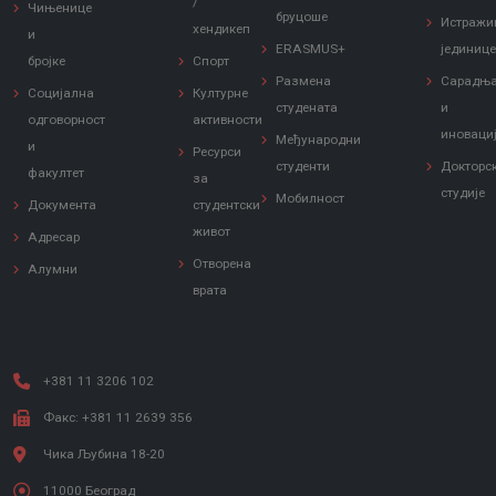
/
Чињенице
бруцоше
Истражи
хендикеп
и
ERASMUS+
јединиц
бројке
Спорт
Размена
Сарадњ
Социјална
Културне
студената
и
одговорност
активности
иноваци
Међународни
и
Ресурси
студенти
Докторс
факултет
за
студије
Мобилност
Документа
студентски
живот
Адресар
Отворена
Алумни
врата
+381 11 3206 102
Факс: +381 11 2639 356
Чика Љубина 18-20
11000 Београд