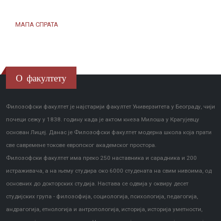
МАПА СПРАТА
О факултету
Филозофски факултет је најстарији факултет Универзитета у Београду, чији
почеци сежу у 1838. годину када је актом кнеза Милоша у Крагујевцу
основан Лицеј. Данас је Филозофски факултет модерна школа која прати
све савремене токове европског академског простора.
Филозофски факултет има преко 250 наставника и сарадника и 200
истраживача, а на њему студира око 6000 студената на свим нивоима, од
основних до докторских студија. Настава се одвија у оквиру десет
студијских група - филозофија, социологија, психологија, педагогија,
андрагогија, етнологија и антропологија, историја, историја уметности,