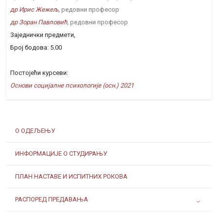
др Ирис Жежељ
, редовни професор
др Зоран Павловић
, редовни професор
Заједнички предмети,
Број бодова: 5.00
Постојећи курсеви:
Основи социјалне психологије (осн.) 2021
О ОДЕЉЕЊУ
ИНФОРМАЦИЈЕ О СТУДИРАЊУ
ПЛАН НАСТАВЕ И ИСПИТНИХ РОКОВА
РАСПОРЕД ПРЕДАВАЊА