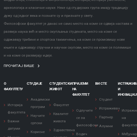
археологија и класичне науке. Неке од студијских група имају традицију
дужу од једног века и познате су и признате у свету.
Филозофски факултет је данас не само место на коме се одвија настава и
развија наука већ и место окупљања студената, место на коме се
одржавају трибине и спортска такмичења, на коме се промовишу нове
књиге и одржавају стручни и научни скупови, место на коме се полемише
и на коме се развијају идеје.
ПРОЧИТАЈ ВИШЕ
О
СТУДИЈЕ
СТУДЕНТСКИ
ПРИЈЕМИ
ВИ СТЕ
ИСТРАЖИ
ФАКУЛТЕТУ
ЖИВОТ
НА
И
ФАКУЛТЕТ
ИНОВАЦИЈ
Академски
Студент
Историја
Факултет
програм
Истраживач
Одлучите
Истражи
факултета
Квалитет
Научите
Партнер
се за
на
Важни
живота
српски
филозофски
факулте
Алумни
датуми
Здравствена
Корисне
Водич
Међунар