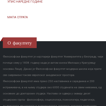
УПИС НАРЕДНЕ ГОДИНЕ
МАПА СПРАТА
О факултету
Филозофски факултет је најстарији факултет Универзитета у Београду, чији
почеци сежу у 1838. годину када је актом кнеза Милоша у Крагујевцу
основан Лицеј. Данас је Филозофски факултет модерна школа која прати
све савремене токове европског академског простора.
Филозофски факултет има преко 250 наставника и сарадника и 200
истраживача, а на њему студира око 6000 студената на свим нивоима, од
основних до докторских студија. Настава се одвија у оквиру десет
студијских група - филозофија, социологија, психологија, педагогија,
андрагогија, етнологија и антропологија, историја, историја уметности,