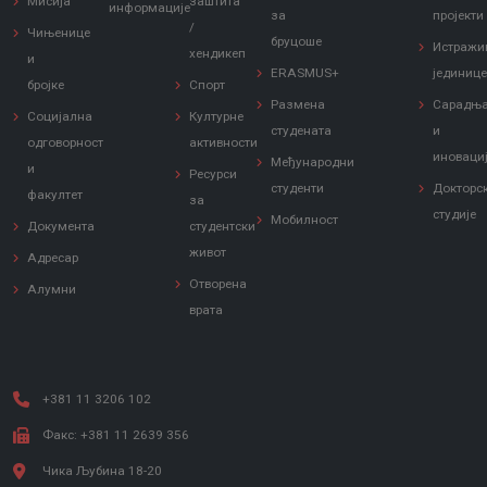
Мисија
заштита
информације
за
пројекти
/
Чињенице
бруцоше
Истражи
хендикеп
и
ERASMUS+
јединиц
бројке
Спорт
Размена
Сарадњ
Социјална
Културне
студената
и
одговорност
активности
иноваци
Међународни
и
Ресурси
студенти
Докторс
факултет
за
студије
Мобилност
Документа
студентски
живот
Адресар
Отворена
Алумни
врата
+381 11 3206 102
Факс: +381 11 2639 356
Чика Љубина 18-20