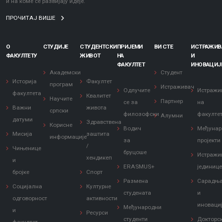
и на коме се развијају идеје.
ПРОЧИТАЈ ВИШЕ
О
СТУДИЈЕ
СТУДЕНТСКИ
ПРИЈЕМИ
ВИ СТЕ
ИСТРАЖИ
ФАКУЛТЕТУ
ЖИВОТ
НА
И
ФАКУЛТЕТ
ИНОВАЦИЈ
Академски
Студент
Историја
Факултет
програм
Истраживач
Одлучите
Истражи
факултета
Квалитет
Научите
Партнер
се за
на
Важни
живота
српски
филозофски
факулте
Алумни
датуми
Здравствена
Корисне
Водич
Међунар
Мисија
заштита
информације
за
пројекти
/
Чињенице
бруцоше
Истражи
хендикеп
и
ERASMUS+
јединиц
бројке
Спорт
Размена
Сарадњ
Социјална
Културне
студената
и
одговорност
активности
иноваци
Међународни
и
Ресурси
студенти
Докторс