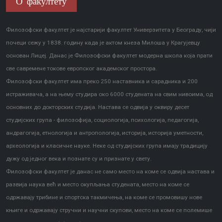
О факултету
Филозофски факултет је најстарији факултет Универзитета у Београду, чији
почеци сежу у 1838. годину када је актом кнеза Милоша у Крагујевцу
основан Лицеј. Данас је Филозофски факултет модерна школа која прати
све савремене токове европског академског простора.
Филозофски факултет има преко 250 наставника и сарадника и 200
истраживача, а на њему студира око 6000 студената на свим нивоима, од
основних до докторских студија. Настава се одвија у оквиру десет
студијских група - филозофија, социологија, психологија, педагогија,
андрагогија, етнологија и антропологија, историја, историја уметности,
археологија и класичне науке. Неке од студијских група имају традицију
дужу од једног века и познате су и признате у свету.
Филозофски факултет је данас не само место на коме се одвија настава и
развија наука већ и место окупљања студената, место на коме се
одржавају трибине и спортска такмичења, на коме се промовишу нове
књиге и одржавају стручни и научни скупови, место на коме се полемише