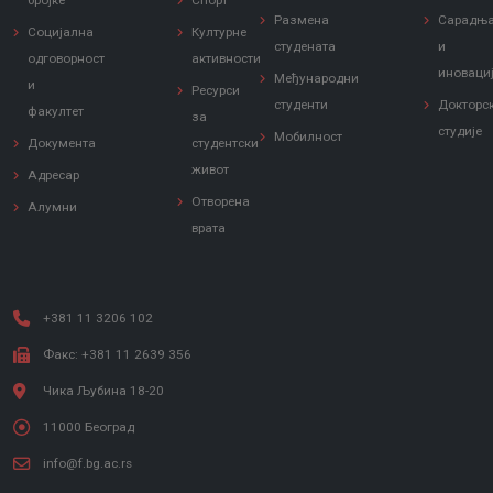
бројке
Спорт
Размена
Сарадњ
Социјална
Културне
студената
и
одговорност
активности
иноваци
Међународни
и
Ресурси
студенти
Докторс
факултет
за
студије
Мобилност
Документа
студентски
живот
Адресар
Отворена
Алумни
врата
+381 11 3206 102
Факс: +381 11 2639 356
Чика Љубина 18-20
11000 Београд
info@f.bg.ac.rs