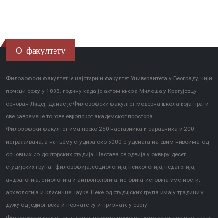
О факултету
Филозофски факултет је најстарији факултет Универзитета у Београду, чији
почеци сежу у 1838. годину када је актом кнеза Милоша у Крагујевцу
основан Лицеј. Данас је Филозофски факултет модерна школа која прати
све савремене токове европског академског простора.
Филозофски факултет има преко 250 наставника и сарадника и 200
истраживача, а на њему студира око 6000 студената на свим нивоима, од
основних до докторских студија. Настава се одвија у оквиру десет
студијских група - филозофија, социологија, психологија, педагогија,
андрагогија, етнологија и антропологија, историја, историја уметности,
археологија и класичне науке. Неке од студијских група имају традицију
дужу од једног века и познате су и признате у свету.
Филозофски факултет је данас не само место на коме се одвија настава и