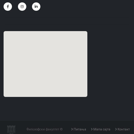
Филозофски факултет ©
Питања
Мапа сајта
Контакт