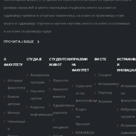
развија наука већ и место окупљања студената, место на коме се
одржавају трибине и спортска такмичења, на коме се промовишу нове
књиге и одржавају стручни и научни скупови, место на коме се полемише
и на коме се развијају идеје.
ПРОЧИТАЈ ВИШЕ
О
СТУДИЈЕ
СТУДЕНТСКИ
ПРИЈЕМИ
ВИ СТЕ
ИСТРАЖИ
ФАКУЛТЕТУ
ЖИВОТ
НА
И
ФАКУЛТЕТ
ИНОВАЦИЈ
Академски
Студент
Историја
Факултет
програм
Истраживач
Одлучите
Истражи
факултета
Квалитет
Научите
Партнер
се за
на
Важни
живота
српски
филозофски
факулте
Алумни
датуми
Здравствена
Корисне
Водич
Међунар
Мисија
заштита
информације
за
пројекти
/
Чињенице
бруцоше
Истражи
хендикеп
и
ERASMUS+
јединиц