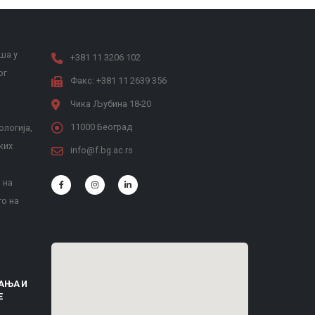
ша у
+381 11 3206 102
ог
Факс: +381 11 2639 356
Чика Љубина 18-20
11000 Београд
ологија,
ких
info@f.bg.ac.rs
 на
то на
АЊА И
Е