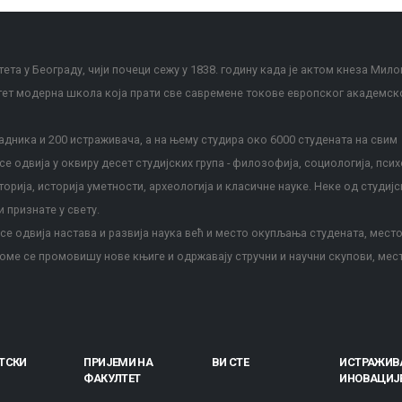
ета у Београду, чији почеци сежу у 1838. годину када је актом кнеза Мило
тет модерна школа која прати све савремене токове европског академск
дника и 200 истраживача, а на њему студира око 6000 студената на свим
е одвија у оквиру десет студијских група - филозофија, социологија, псих
сторија, историја уметности, археологија и класичне науке. Неке од студијс
и признате у свету.
е одвија настава и развија наука већ и место окупљања студената, место
оме се промовишу нове књиге и одржавају стручни и научни скупови, мес
ТСКИ
ПРИЈЕМИ НА
ВИ СТЕ
ИСТРАЖИВ
ФАКУЛТЕТ
ИНОВАЦИЈ