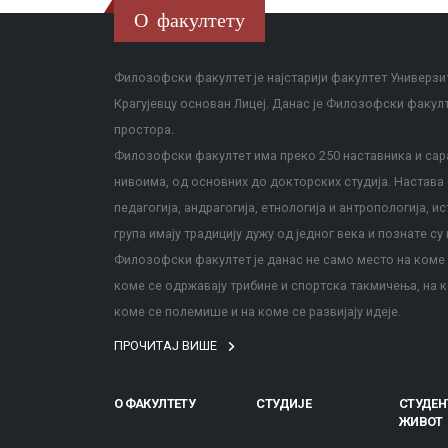
О факултету
Филозофски факултет је најстарији факултет Универзит
Крагујевцу основан Лицеј. Данас је Филозофски факул
простора.
Филозофски факултет има преко 250 наставника и сара
нивоима, од основних до докторских студија. Настава с
педагогија, андрагогија, етнологија и антропологија, и
група имају традицију дужу од једног века и познате су 
Филозофски факултет је данас не само место на коме с
коме се одржавају трибине и спортска такмичења, на к
коме се полемише и на коме се развијају идеје.
ПРОЧИТАЈ ВИШЕ
О ФАКУЛТЕТУ
СТУДИЈЕ
СТУДЕН
ЖИВОТ