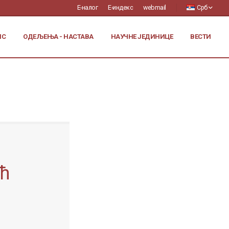
Е-налог
Е-индекс
webmail
Срб
ИС
ОДЕЉЕЊА - НАСТАВА
НАУЧНЕ ЈЕДИНИЦЕ
ВЕСТИ
ћ