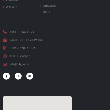
Отворена
Алумни
врата
+381 11 3206 102
Факс: +381 11 2639 356
Чика Љубина 18-20
11000 Београд
info@f.bg.ac.rs