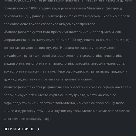
Филозофски факултет је најстарији факултет Универзитета у Београду, чији
почеци сежу у 1838. годину када је актом кнеза Милоша у Крагујевцу
основан Лицеј. Данас је Филозофски факултет модерна школа која прати
све савремене токове европског академског простора.
Филозофски факултет има преко 250 наставника и сарадника и 200
истраживача, а на њему студира око 6000 студената на свим нивоима, од
основних до докторских студија. Настава се одвија у оквиру десет
студијских група - филозофија, социологија, психологија, педагогија,
андрагогија, етнологија и антропологија, историја, историја уметности,
археологија и класичне науке. Неке од студијских група имају традицију
дужу од једног века и познате су и признате у свету.
Филозофски факултет је данас не само место на коме се одвија настава и
развија наука већ и место окупљања студената, место на коме се
одржавају трибине и спортска такмичења, на коме се промовишу нове
књиге и одржавају стручни и научни скупови, место на коме се полемише
и на коме се развијају идеје.
ПРОЧИТАЈ ВИШЕ