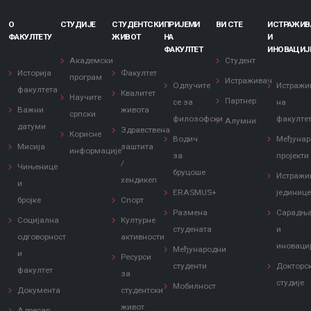
О
СТУДИЈЕ
СТУДЕНТСКИ
ПРИЈЕМИ
ВИ СТЕ
ИСТРАЖИ
ФАКУЛТЕТУ
ЖИВОТ
НА
И
ФАКУЛТЕТ
ИНОВАЦИЈ
Академски
Студент
Историја
Факултет
програм
Истраживач
Одлучите
Истражи
факултета
Квалитет
Научите
Партнер
се за
на
Важни
живота
српски
филозофски
факулте
Алумни
датуми
Здравствена
Корисне
Водич
Међунар
Мисија
заштита
информације
за
пројекти
/
Чињенице
бруцоше
Истражи
хендикеп
и
ERASMUS+
јединиц
бројке
Спорт
Размена
Сарадњ
Социјална
Културне
студената
и
одговорност
активности
иноваци
Међународни
и
Ресурси
студенти
Докторс
факултет
за
студије
Мобилност
Документа
студентски
живот
Адресар