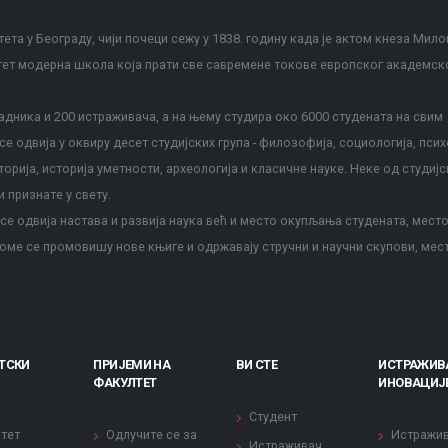
ета у Београду, чији почеци сежу у 1838. годину када је актом кнеза Мило
тет модерна школа која прати све савремене токове европског академск
дника и 200 истраживача, а на њему студира око 6000 студената на свим
е одвија у оквиру десет студијских група - филозофија, социологија, псих
сторија, историја уметности, археологија и класичне науке. Неке од студијс
и признате у свету.
е одвија настава и развија наука већ и место окупљања студената, место
оме се промовишу нове књиге и одржавају стручни и научни скупови, мес
ТСКИ
ПРИЈЕМИ НА
ВИ СТЕ
ИСТРАЖИВ
ФАКУЛТЕТ
ИНОВАЦИЈ
Студент
тет
Одлучите се за
Истражи
Истраживач