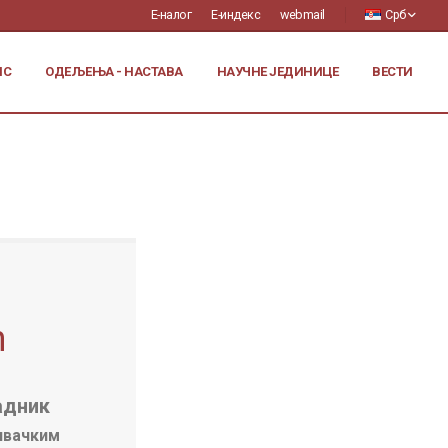
Е-налог
Е-индекс
webmail
Срб
ИС
ОДЕЉЕЊА - НАСТАВА
НАУЧНЕ ЈЕДИНИЦЕ
ВЕСТИ
ћ
адник
ивачким