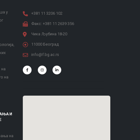
ша у
+381 11 3206 102
ог
Факс: +381 11 2639 356
Чика Љубина 18-20
11000 Београд
ологија,
ких
info@f.bg.ac.rs
 на
то на
АЊА И
Е
вања на