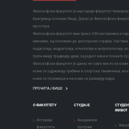
Филозофски факултет је најстарији факултет Универзит
Крагујевцу основан Лицеј. Данас је Филозофски факул
простора.
Филозофски факултет има преко 250 наставника и сара
нивоима, од основних до докторских студија. Настава с
педагогија, андрагогија, етнологија и антропологија, и
група имају традицију дужу од једног века и познате су 
Филозофски факултет је данас не само место на коме с
коме се одржавају трибине и спортска такмичења, на к
коме се полемише и на коме се развијају идеје.
ПРОЧИТАЈ ВИШЕ
О ФАКУЛТЕТУ
СТУДИЈЕ
СТУДЕН
ЖИВОТ
Историја
Академски
Факул
факултета
програм