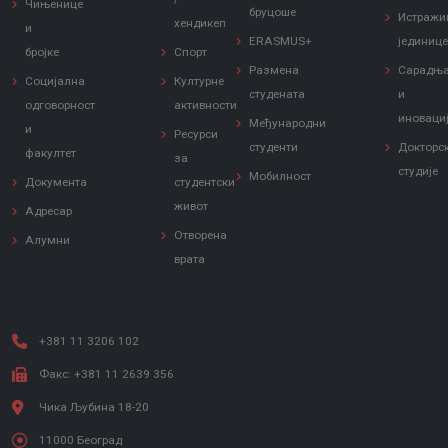
Чињенице
бруцоше
Истражи
хендикеп
и
ERASMUS+
јединиц
бројке
Спорт
Размена
Сарадњ
Социјална
Културне
студената
и
одговорност
активности
иноваци
Међународни
и
Ресурси
студенти
Докторс
факултет
за
студије
Мобилност
Документа
студентски
живот
Адресар
Отворена
Алумни
врата
+381 11 3206 102
Факс: +381 11 2639 356
Чика Љубина 18-20
11000 Београд