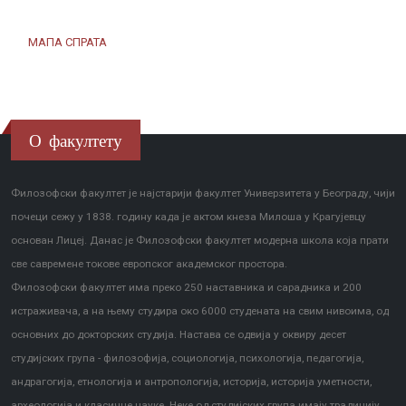
МАПА СПРАТА
О факултету
Филозофски факултет је најстарији факултет Универзитета у Београду, чији
почеци сежу у 1838. годину када је актом кнеза Милоша у Крагујевцу
основан Лицеј. Данас је Филозофски факултет модерна школа која прати
све савремене токове европског академског простора.
Филозофски факултет има преко 250 наставника и сарадника и 200
истраживача, а на њему студира око 6000 студената на свим нивоима, од
основних до докторских студија. Настава се одвија у оквиру десет
студијских група - филозофија, социологија, психологија, педагогија,
андрагогија, етнологија и антропологија, историја, историја уметности,
археологија и класичне науке. Неке од студијских група имају традицију