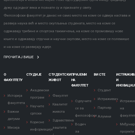
дужу од једног века и познате су и признате у свету.
Филозофски факултет је данас не само место на коме се одвија настава и
развија наука већ и место окупљања студената, место на коме се
одржавају трибине и спортска такмичења, на коме се промовишу нове
књиге и одржавају стручни и научни скупови, место на коме се полемише
и на коме се развијају идеје.
ПРОЧИТАЈ ВИШЕ
О
СТУДИЈЕ
СТУДЕНТСКИ
ПРИЈЕМИ
ВИ СТЕ
ИСТРАЖИ
ФАКУЛТЕТУ
ЖИВОТ
НА
И
ФАКУЛТЕТ
ИНОВАЦИЈ
Академски
Студент
Историја
Факултет
програм
Истраживач
Одлучите
Истражи
факултета
Квалитет
Научите
Партнер
се за
на
Важни
живота
српски
филозофски
факулте
Алумни
датуми
Здравствена
Корисне
Водич
Међунар
Мисија
заштита
информације
за
пројекти
/