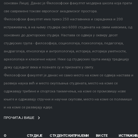
основан Лицеј. Данас је Филозофски факултет модерна школа која прати
све савремене токове европског академског простора.
Филозофски факултет има преко 250 наставника и сарадника и 200
истраживача, а на њему студира око 6000 студената на свим нивоима, од
основних до докторских студија. Настава се одвија у оквиру десет
студијских група - филозофија, социологија, психологија, педагогија,
андрагогија, етнологија и антропологија, историја, историја уметности,
археологија и класичне науке. Неке од студијских група имају традицију
дужу од једног века и познате су и признате у свету.
Филозофски факултет је данас не само место на коме се одвија настава и
развија наука већ и место окупљања студената, место на коме се
одржавају трибине и спортска такмичења, на коме се промовишу нове
књиге и одржавају стручни и научни скупови, место на коме се полемише
и на коме се развијају идеје.
ПРОЧИТАЈ ВИШЕ
О
СТУДИЈЕ
СТУДЕНТСКИ
ПРИЈЕМИ
ВИ СТЕ
ИСТРАЖИ