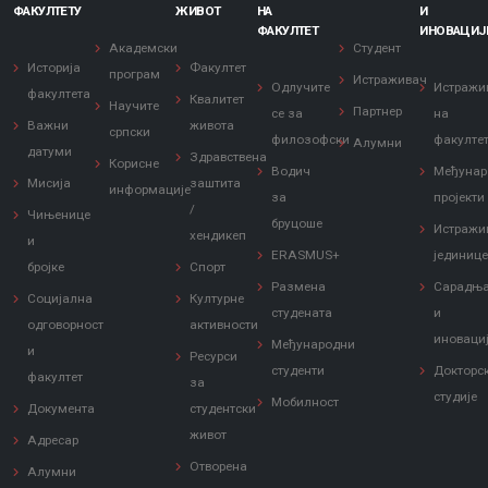
ФАКУЛТЕТУ
ЖИВОТ
НА
И
ФАКУЛТЕТ
ИНОВАЦИЈ
Академски
Студент
Историја
Факултет
програм
Истраживач
Одлучите
Истражи
факултета
Квалитет
Научите
Партнер
се за
на
Важни
живота
српски
филозофски
факулте
Алумни
датуми
Здравствена
Корисне
Водич
Међунар
Мисија
заштита
информације
за
пројекти
/
Чињенице
бруцоше
Истражи
хендикеп
и
ERASMUS+
јединиц
бројке
Спорт
Размена
Сарадњ
Социјална
Културне
студената
и
одговорност
активности
иноваци
Међународни
и
Ресурси
студенти
Докторс
факултет
за
студије
Мобилност
Документа
студентски
живот
Адресар
Отворена
Алумни