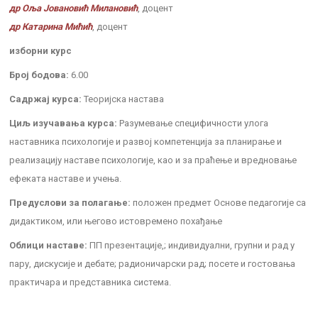
др Оља Јовановић Милановић
, доцент
др Катарина Мићић
, доцент
изборни курс
Број бодова:
6.00
Садржај курса:
Теоријска настава
Циљ изучавања курса:
Разумевање специфичности улога
наставника психологије и развој компетенција за планирање и
реализацију наставе психологије, као и за праћење и вредновање
ефеката наставе и учења.
Предуслови за полагање:
положен предмет Основе педагогије са
дидактиком, или његово истовремено похађање
Облици наставе:
ПП презентације,; индивидуални, групни и рад у
пару, дискусије и дебате; радионичарски рад; посете и гостовања
практичара и представника система.