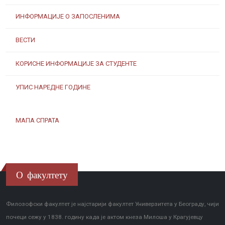
ИНФОРМАЦИЈЕ О ЗАПОСЛЕНИМА
ВЕСТИ
КОРИСНЕ ИНФОРМАЦИЈЕ ЗА СТУДЕНТЕ
УПИС НАРЕДНЕ ГОДИНЕ
МАПА СПРАТА
О факултету
Филозофски факултет је најстарији факултет Универзитета у Београду, чији
почеци сежу у 1838. годину када је актом кнеза Милоша у Крагујевцу