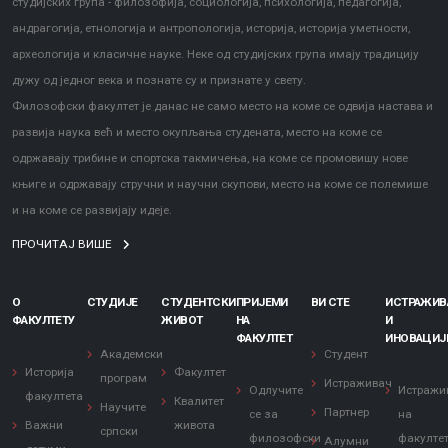
студијских група - филозофија, социологија, психологија, педагогија,
андрагогија, етнологија и антропологија, историја, историја уметности,
археологија и класичне науке. Неке од студијских група имају традицију
дужу од једног века и познате су и признате у свету.
Филозофски факултет је данас не само место на коме се одвија настава и
развија наука већ и место окупљања студената, место на коме се
одржавају трибине и спортска такмичења, на коме се промовишу нове
књиге и одржавају стручни и научни скупови, место на коме се полемише
и на коме се развијају идеје.
ПРОЧИТАЈ ВИШЕ
О
СТУДИЈЕ
СТУДЕНТСКИ
ПРИЈЕМИ
ВИ СТЕ
ИСТРАЖИ
ФАКУЛТЕТУ
ЖИВОТ
НА
И
ФАКУЛТЕТ
ИНОВАЦИЈ
Академски
Студент
Историја
Факултет
програм
Истраживач
Одлучите
Истражи
факултета
Квалитет
Научите
Партнер
се за
на
Важни
живота
српски
филозофски
факулте
Алумни