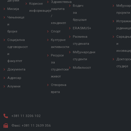
датуми
Здравствена
Корисне
Водич
Међунар
Мисија
заштита
информације
за
пројекти
/
Чињенице
бруцоше
Истражи
хендикеп
и
ERASMUS+
јединиц
бројке
Спорт
Размена
Сарадњ
Социјална
Културне
студената
и
одговорност
активности
иноваци
Међународни
и
Ресурси
студенти
Докторс
факултет
за
студије
Мобилност
Документа
студентски
живот
Адресар
Отворена
Алумни
врата
+381 11 3206 102
Факс: +381 11 2639 356