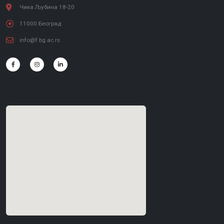
Чика Љубина 18-20
11000 Београд
info@f.bg.ac.rs