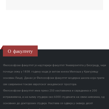
О факултету
Филозофски факултет је најстарији факултет Универзитета у Београду, чији
почеци сежу у 1838. годину када је актом кнеза Милоша у Крагујевцу
основан Лицеј. Данас је Филозофски факултет модерна школа која прати
све савремене токове европског академског простора.
Филозофски факултет има преко 250 наставника и сарадника и 200
истраживача, а на њему студира око 6000 студената на свим нивоима, од
основних до докторских студија. Настава се одвија у оквиру десет