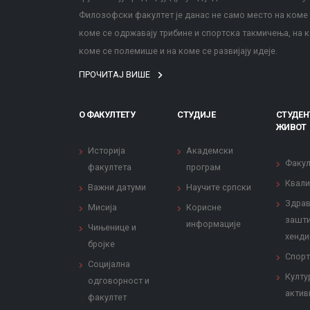
Филозофски факултет је данас не само место на коме с
коме се одржавају трибине и спортска такмичења, на к
коме се полемише и на коме се развијају идеје.
ПРОЧИТАЈ ВИШЕ
О ФАКУЛТЕТУ
СТУДИЈЕ
СТУДЕН
ЖИВОТ
Историја
Академски
Факул
факултета
програм
Квали
Важни датуми
Научите српски
Здрав
Мисија
Корисне
зашти
информације
Чињенице и
хенди
бројке
Спорт
Социјална
Култу
одговорност и
актив
факултет