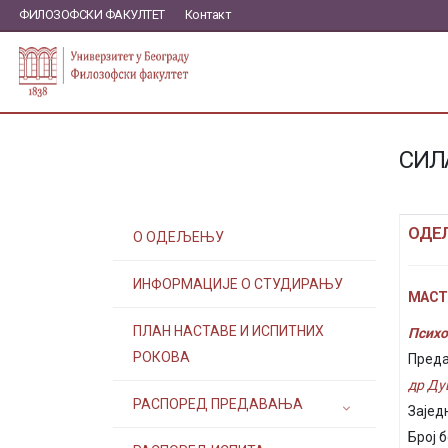
ФИЛОЗОФСКИ ФАКУЛТЕТ
Контакт
СИЛ
ОДЕ
О ОДЕЉЕЊУ
ИНФОРМАЦИЈЕ О СТУДИРАЊУ
МАСТЕ
ПЛАН НАСТАВЕ И ИСПИТНИХ
Психо
РОКОВА
Преда
др Ду
РАСПОРЕД ПРЕДАВАЊА
Зајед
Број б