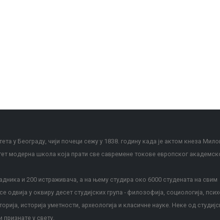
ета у Београду, чији почеци сежу у 1838. годину када је актом кнеза Мило
тет модерна школа која прати све савремене токове европског академск
дника и 200 истраживача, а на њему студира око 6000 студената на свим
е одвија у оквиру десет студијских група - филозофија, социологија, псих
сторија, историја уметности, археологија и класичне науке. Неке од студијс
и признате у свету.