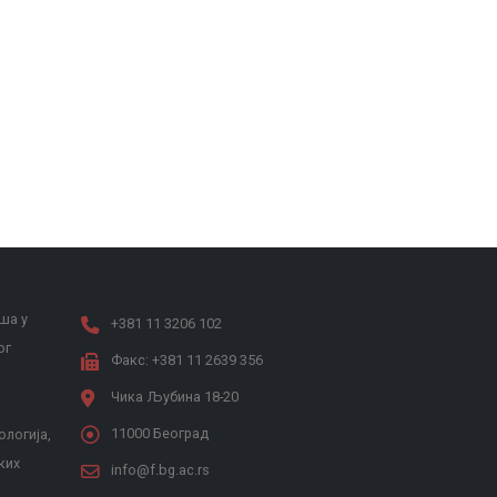
ша у
+381 11 3206 102
ог
Факс: +381 11 2639 356
Чика Љубина 18-20
11000 Београд
ологија,
ких
info@f.bg.ac.rs