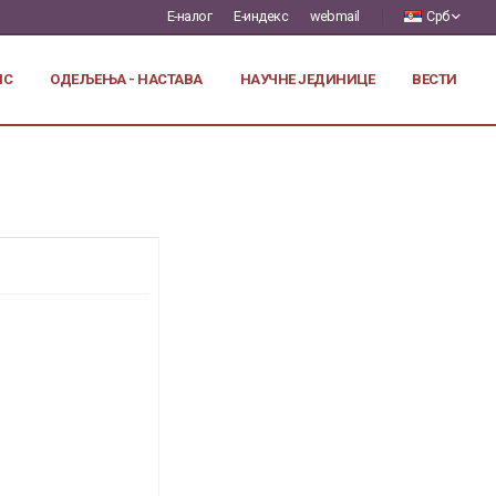
Е-налог
Е-индекс
webmail
Срб
ИС
ОДЕЉЕЊА - НАСТАВА
НАУЧНЕ ЈЕДИНИЦЕ
ВЕСТИ