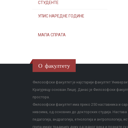
СТУДЕНТЕ
УПИС НАРЕДНЕ ГОДИНЕ
МАПА СПРАТА
О факултету
Филозофски факултет је најстарији факултет Универзит
Крагујевцу основан Лицеј. Данас је Филозофски факул
простора.
Филозофски факултет има преко 250 наставника и сара
нивоима, од основних до докторских студија. Настава с
педагогија, андрагогија, етнологија и антропологија, и
група имају традицију дужу од једног века и познате су 