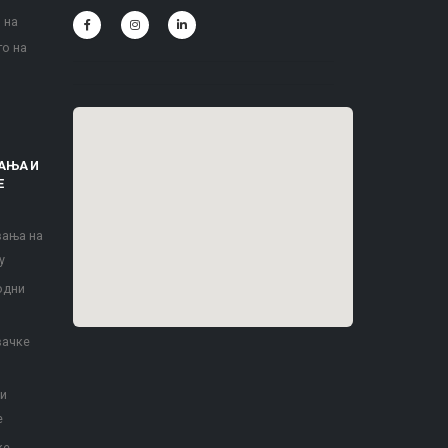
 на
то на
АЊА И
Е
вања на
у
одни
вачке
 и
е
ке