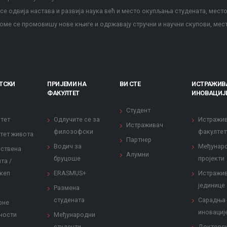
е одвија настава и развија наука већ и место окупљања студената, место
оме се промовишу нове књиге и одржавају стручни и научни скупови, мес
ТСКИ
ПРИЈЕМИ НА
ВИ СТЕ
ИСТРАЖИВ
ФАКУЛТЕТ
ИНОВАЦИЈ
Студент
тет
Одлучите се за
Истражи
Истраживач
филозофски
факултет
тет живота
Партнер
Водич за
Међунар
ствена
Алумни
бруцоше
пројекти
та /
кеп
ERASMUS+
Истражи
јединице
Размена
студената
Сарадња
рне
иновациј
ности
Међународни
студенти
Докторс