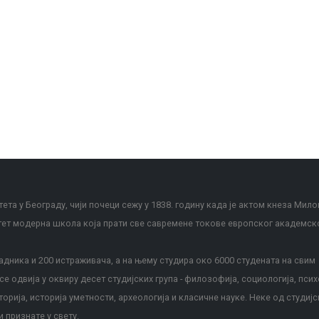
ета у Београду, чији почеци сежу у 1838. годину када је актом кнеза Мило
тет модерна школа која прати све савремене токове европског академск
дника и 200 истраживача, а на њему студира око 6000 студената на свим
е одвија у оквиру десет студијских група - филозофија, социологија, псих
сторија, историја уметности, археологија и класичне науке. Неке од студијс
и признате у свету.