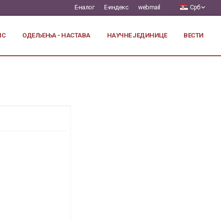
Е-налог
Е-индекс
webmail
Срб
ИС
ОДЕЉЕЊА - НАСТАВА
НАУЧНЕ ЈЕДИНИЦЕ
ВЕСТИ