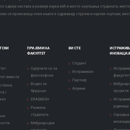
е одвија настава и развија наука већ и место окупљања студената, место
оме се промовишу нове књиге и одржавају стручни и научни скупови, мес
ТСКИ
ПРИЈЕМИ НА
ВИ СТЕ
ИСТРАЖИВ
ФАКУЛТЕТ
ИНОВАЦИЈ
Студент
тет
Одлучите се за
Истражи
Истраживач
филозофски
факултет
тет живота
Партнер
Водич за
Међунар
ствена
Алумни
бруцоше
пројекти
та /
кеп
ERASMUS+
Истражи
јединице
Размена
студената
Сарадња
рне
иновациј
ности
Међународни
студенти
Докторс