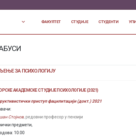
ФАКУЛТЕТ
СТУДИЈЕ
СТУДЕНТИ
УП
АБУСИ
ЉЕЊЕ ЗА ПСИХОЛОГИЈУ
РСКЕ АКАДЕМСКЕ СТУДИЈЕ ПСИХОЛОГИЈЕ (2021)
руктивистички приступ фацилитацији (докт.) 2021
вачи:
шан Стојнов
, редовни професор у пензији
нички предмети,
бодова: 10.00