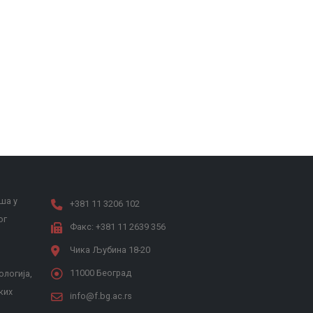
ша у
+381 11 3206 102
ог
Факс: +381 11 2639 356
Чика Љубина 18-20
11000 Београд
ологија,
ких
info@f.bg.ac.rs