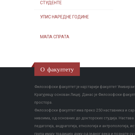
СТУДЕНТЕ
УПИС НАРЕДНЕ ГОДИНЕ
МАПА СПРАТА
О факултету
Филозофски факултет је најстарији факултет Универзит
Крагујевцу основан Лицеј. Данас је Филозофски факул
простора.
Филозофски факултет има преко 250 наставника и сара
нивоима, од основних до докторских студија. Настава с
педагогија, андрагогија, етнологија и антропологија, и
група имају традицију дужу од једног века и познате су 