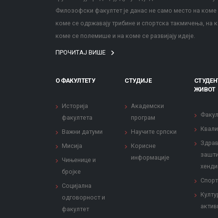
Филозофски факултет је данас не само место на коме с
коме се одржавају трибине и спортска такмичења, на к
коме се полемише и на коме се развијају идеје.
ПРОЧИТАЈ ВИШЕ
О ФАКУЛТЕТУ
СТУДИЈЕ
СТУДЕН
ЖИВОТ
Историја
Академски
Факул
факултета
програм
Квали
Важни датуми
Научите српски
Здрав
Мисија
Корисне
зашти
информације
Чињенице и
хенди
бројке
Спорт
Социјална
Култу
одговорност и
актив
факултет