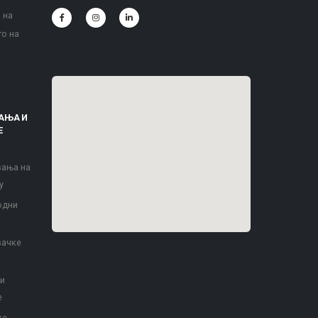
 на
то на
АЊА И
Е
вања на
у
одни
вачке
 и
е
ке