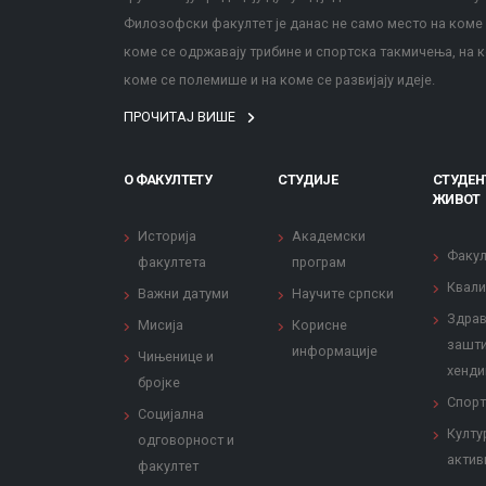
Филозофски факултет је данас не само место на коме с
коме се одржавају трибине и спортска такмичења, на к
коме се полемише и на коме се развијају идеје.
ПРОЧИТАЈ ВИШЕ
О ФАКУЛТЕТУ
СТУДИЈЕ
СТУДЕН
ЖИВОТ
Историја
Академски
Факул
факултета
програм
Квали
Важни датуми
Научите српски
Здрав
Мисија
Корисне
зашти
информације
Чињенице и
хенди
бројке
Спорт
Социјална
Култу
одговорност и
актив
факултет