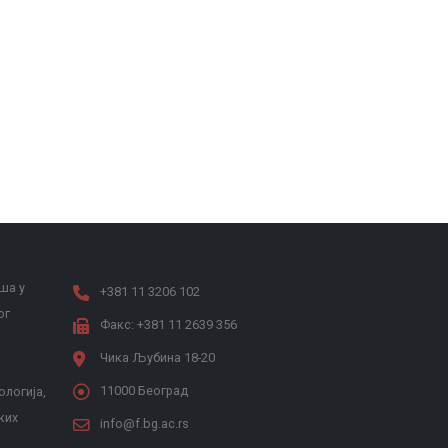
ша у
+381 11 3206 102
ог
Факс: +381 11 2639 356
Чика Љубина 18-20
11000 Београд
ологија,
ких
info@f.bg.ac.rs