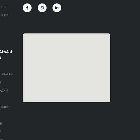
 на
то на
АЊА И
Е
вања на
у
одни
вачке
 и
е
ке