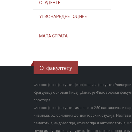
СТУДЕНТЕ
УПИС НАРЕДНЕ ГОДИНЕ
МАПА СПРАТА
О факултету
Филозофски факултет је најстарији факултет Универзит
Крагујевцу основан Лицеј. Данас је Филозофски факул
простора.
Филозофски факултет има преко 250 наставника и сара
нивоима, од основних до докторских студија. Настава с
педагогија, андрагогија, етнологија и антропологија, и
група имају традицију дужу од једног века и познате су 