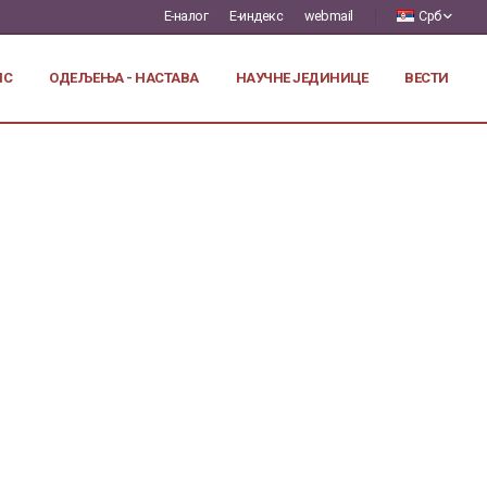
Е-налог
Е-индекс
webmail
Срб
ИС
ОДЕЉЕЊА - НАСТАВА
НАУЧНЕ ЈЕДИНИЦЕ
ВЕСТИ