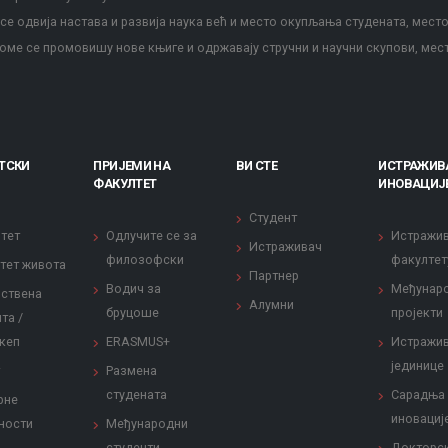
е одвија настава и развија наука већ и место окупљања студената, место
оме се промовишу нове књиге и одржавају стручни и научни скупови, мес
ТСКИ
ПРИЈЕМИ НА
ВИ СТЕ
ИСТРАЖИВ
ФАКУЛТЕТ
ИНОВАЦИЈ
Студент
тет
Одлучите се за
Истражи
Истраживач
филозофски
факултет
тет живота
Партнер
Водич за
Међунар
ствена
Алумни
бруцоше
пројекти
та /
кеп
ERASMUS+
Истражи
јединице
Размена
студената
Сарадња
рне
иновациј
ности
Међународни
студенти
Докторс