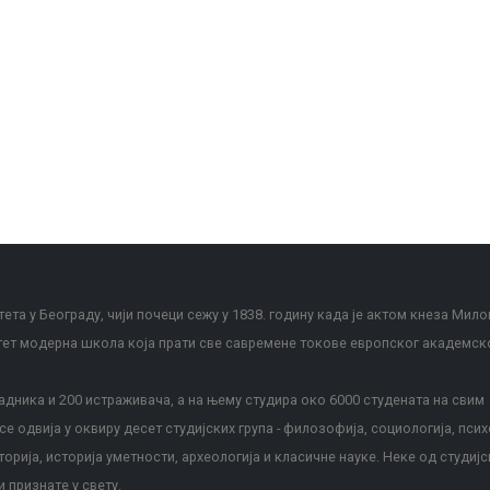
ета у Београду, чији почеци сежу у 1838. годину када је актом кнеза Мило
тет модерна школа која прати све савремене токове европског академск
дника и 200 истраживача, а на њему студира око 6000 студената на свим
е одвија у оквиру десет студијских група - филозофија, социологија, псих
сторија, историја уметности, археологија и класичне науке. Неке од студијс
и признате у свету.