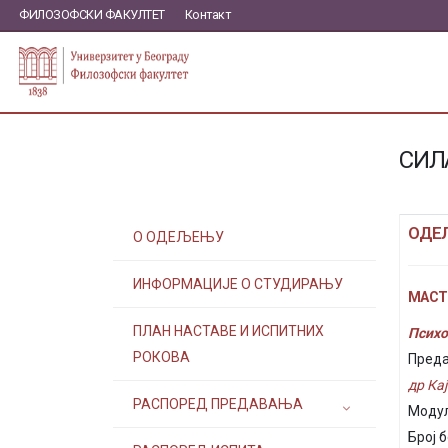
ФИЛОЗОФСКИ ФАКУЛТЕТ
Контакт
СИЛ
ОДЕ
О ОДЕЉЕЊУ
ИНФОРМАЦИЈЕ О СТУДИРАЊУ
МАСТЕ
ПЛАН НАСТАВЕ И ИСПИТНИХ
Психо
РОКОВА
Преда
др Ка
РАСПОРЕД ПРЕДАВАЊА
Модул
Број б