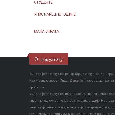
СТУДЕНТЕ
УПИС НАРЕДНЕ ГОДИНЕ
МАПА СПРАТА
О факултету
Филозофски факултет је најстарији факултет Универзит
Крагујевцу основан Лицеј. Данас је Филозофски факул
простора.
Филозофски факултет има преко 250 наставника и сара
нивоима, од основних до докторских студија. Настава с
педагогија, андрагогија, етнологија и антропологија, и
група имају традицију дужу од једног века и познате су 