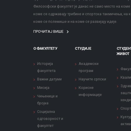
Филозофски факултет је данас не само место на коме с
коме се одржавају трибине и спортска такмичења, на к
коме се полемише и на коме се развијају идеје.
ПРОЧИТАЈ ВИШЕ
О ФАКУЛТЕТУ
СТУДИЈЕ
СТУДЕН
ЖИВОТ
Историја
Академски
Факул
факултета
програм
Квали
Важни датуми
Научите српски
Здрав
Мисија
Корисне
зашти
информације
Чињенице и
хенди
бројке
Спорт
Социјална
Култу
одговорност и
актив
факултет