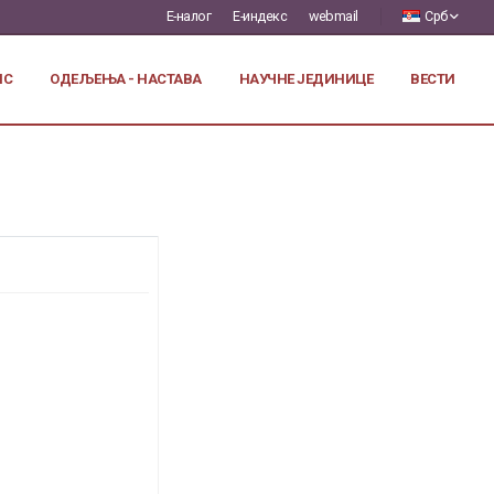
Е-налог
Е-индекс
webmail
Срб
ИС
ОДЕЉЕЊА - НАСТАВА
НАУЧНЕ ЈЕДИНИЦЕ
ВЕСТИ