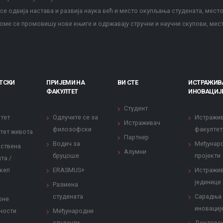
е одвија настава и развија наука већ и место окупљања студената, место
оме се промовишу нове књиге и одржавају стручни и научни скупови, мес
ТСКИ
ПРИЈЕМИ НА
ВИ СТЕ
ИСТРАЖИВ
ФАКУЛТЕТ
ИНОВАЦИЈ
Студент
тет
Одлучите се за
Истражи
Истраживач
филозофски
факултет
тет живота
Партнер
Водич за
Међунар
ствена
Алумни
бруцоше
пројекти
та /
кеп
ERASMUS+
Истражи
јединице
Размена
студената
Сарадња
рне
иновациј
ности
Међународни
студенти
Докторс