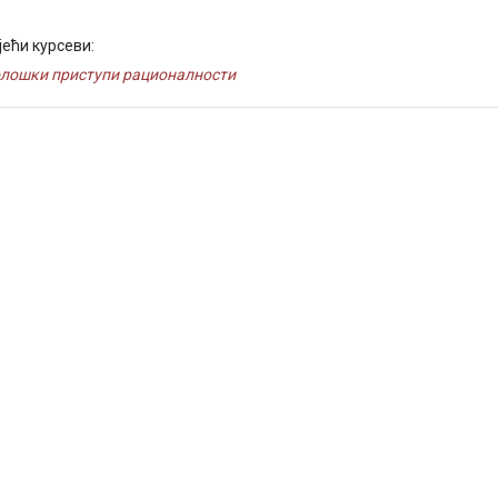
јећи курсеви:
лошки приступи рационалности