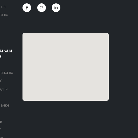
 на
то на
АЊА И
Е
вања на
у
одни
вачке
 и
е
ке