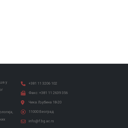
ша у
+381 11 3206 102
ог
Факс: +381 11 2639 356
Чика Љубина 18-20
11000 Београд
ологија,
ких
info@f.bg.ac.rs