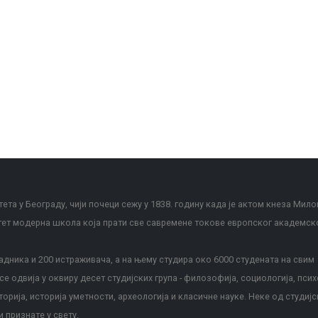
ета у Београду, чији почеци сежу у 1838. годину када је актом кнеза Мило
тет модерна школа која прати све савремене токове европског академск
дника и 200 истраживача, а на њему студира око 6000 студената на свим
е одвија у оквиру десет студијских група - филозофија, социологија, псих
сторија, историја уметности, археологија и класичне науке. Неке од студијс
и признате у свету.