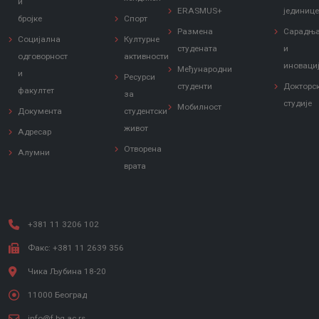
и
ERASMUS+
јединиц
бројке
Спорт
Размена
Сарадњ
Социјална
Културне
студената
и
одговорност
активности
иноваци
Међународни
и
Ресурси
студенти
Докторс
факултет
за
студије
Мобилност
Документа
студентски
живот
Адресар
Отворена
Алумни
врата
+381 11 3206 102
Факс: +381 11 2639 356
Чика Љубина 18-20
11000 Београд
info@f.bg.ac.rs