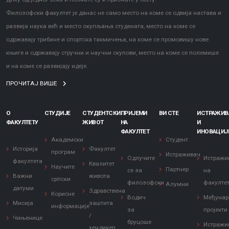
Филозофски факултет је данас не само место на коме се одвија настава и
развија наука већ и место окупљања студената, место на коме се
одржавају трибине и спортска такмичења, на коме се промовишу нове
књиге и одржавају стручни и научни скупови, место на коме се полемише
и на коме се развијају идеје.
ПРОЧИТАЈ ВИШЕ
О
СТУДИЈЕ
СТУДЕНТСКИ
ПРИЈЕМИ
ВИ СТЕ
ИСТРАЖИ
ФАКУЛТЕТУ
ЖИВОТ
НА
И
ФАКУЛТЕТ
ИНОВАЦИЈ
Академски
Студент
Историја
Факултет
програм
Истраживач
Одлучите
Истражи
факултета
Квалитет
Научите
Партнер
се за
на
Важни
живота
српски
филозофски
факулте
Алумни
датуми
Здравствена
Корисне
Водич
Међунар
Мисија
заштита
информације
за
пројекти
/
Чињенице
бруцоше
Истражи
хендикеп