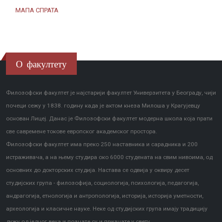
МАПА СПРАТА
О факултету
Филозофски факултет је најстарији факултет Универзитета у Београду, чији
почеци сежу у 1838. годину када је актом кнеза Милоша у Крагујевцу
основан Лицеј. Данас је Филозофски факултет модерна школа која прати
све савремене токове европског академског простора.
Филозофски факултет има преко 250 наставника и сарадника и 200
истраживача, а на њему студира око 6000 студената на свим нивоима, од
основних до докторских студија. Настава се одвија у оквиру десет
студијских група - филозофија, социологија, психологија, педагогија,
андрагогија, етнологија и антропологија, историја, историја уметности,
археологија и класичне науке. Неке од студијских група имају традицију
дужу од једног века и познате су и признате у свету.