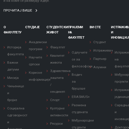
и на коме се развијају идеје.
ПРОЧИТАЈ ВИШЕ
О
СТУДИЈЕ
СТУДЕНТСКИ
ПРИЈЕМИ
ВИ СТЕ
ИСТРАЖИ
ФАКУЛТЕТУ
ЖИВОТ
НА
И
ФАКУЛТЕТ
ИНОВАЦИЈ
Академски
Студент
Историја
Факултет
програм
Истраживач
Одлучите
Истражи
факултета
Квалитет
Научите
Партнер
се за
на
Важни
живота
српски
филозофски
факулте
Алумни
датуми
Здравствена
Корисне
Водич
Међунар
Мисија
заштита
информације
за
пројекти
/
Чињенице
бруцоше
Истражи
хендикеп
и
ERASMUS+
јединиц
бројке
Спорт
Размена
Сарадњ
Социјална
Културне
студената
и
одговорност
активности
иноваци
Међународни
и
Ресурси
студенти
Докторс