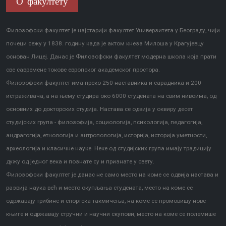
О факултету
Филозофски факултет је најстарији факултет Универзитета у Београду, чији
почеци сежу у 1838. годину када је актом кнеза Милоша у Крагујевцу
основан Лицеј. Данас је Филозофски факултет модерна школа која прати
све савремене токове европског академског простора.
Филозофски факултет има преко 250 наставника и сарадника и 200
истраживача, а на њему студира око 6000 студената на свим нивоима, од
основних до докторских студија. Настава се одвија у оквиру десет
студијских група - филозофија, социологија, психологија, педагогија,
андрагогија, етнологија и антропологија, историја, историја уметности,
археологија и класичне науке. Неке од студијских група имају традицију
дужу од једног века и познате су и признате у свету.
Филозофски факултет је данас не само место на коме се одвија настава и
развија наука већ и место окупљања студената, место на коме се
одржавају трибине и спортска такмичења, на коме се промовишу нове
књиге и одржавају стручни и научни скупови, место на коме се полемише