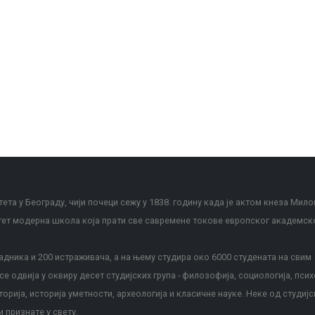
ета у Београду, чији почеци сежу у 1838. годину када је актом кнеза Мило
тет модерна школа која прати све савремене токове европског академск
дника и 200 истраживача, а на њему студира око 6000 студената на свим
е одвија у оквиру десет студијских група - филозофија, социологија, псих
сторија, историја уметности, археологија и класичне науке. Неке од студијс
и признате у свету.