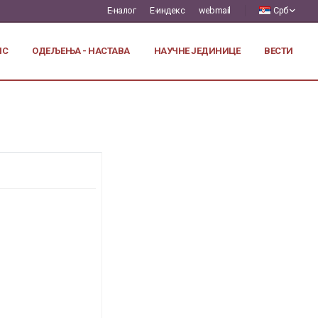
Е-налог
Е-индекс
webmail
Срб
ИС
ОДЕЉЕЊА - НАСТАВА
НАУЧНЕ ЈЕДИНИЦЕ
ВЕСТИ