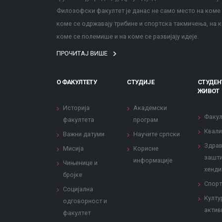
Филозофски факултет је данас не само место на коме с
коме се одржавају трибине и спортска такмичења, на к
коме се полемише и на коме се развијају идеје.
ПРОЧИТАЈ ВИШЕ
О ФАКУЛТЕТУ
СТУДИЈЕ
СТУДЕН
ЖИВОТ
Историја
Академски
Факул
факултета
програм
Квали
Важни датуми
Научите српски
Здрав
Мисија
Корисне
зашти
информације
Чињенице и
хенди
бројке
Спорт
Социјална
Култу
одговорност и
актив
факултет