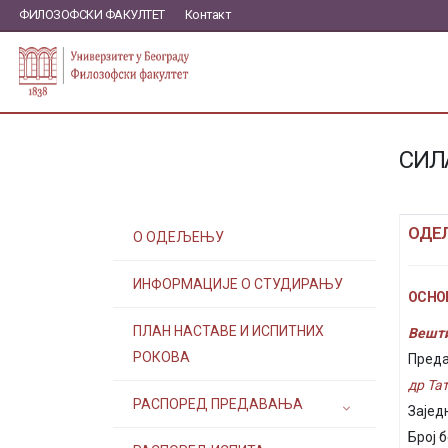
ФИЛОЗОФСКИ ФАКУЛТЕТ
Контакт
СИЛ
ОДЕ
О ОДЕЉЕЊУ
ИНФОРМАЦИЈЕ О СТУДИРАЊУ
ОСНОВ
ПЛАН НАСТАВЕ И ИСПИТНИХ
Вешти
РОКОВА
Преда
др Та
РАСПОРЕД ПРЕДАВАЊА
Зајед
Број б