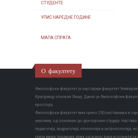
СТУДЕНТЕ
УПИС НАРЕДНЕ ГОДИНЕ
МАПА СПРАТА
О факултету
Филозофски факултет је најстарији факултет Универзит
Крагујевцу основан Лицеј. Данас је Филозофски факул
простора.
Филозофски факултет има преко 250 наставника и сара
нивоима, од основних до докторских студија. Настава с
педагогија, андрагогија, етнологија и антропологија, и
група имају традицију дужу од једног века и познате су 