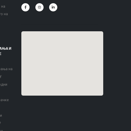
 на
то на
АЊА И
Е
вања на
у
одни
вачке
 и
е
ке