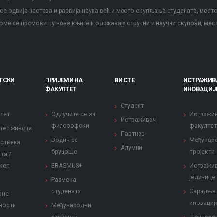
е одвија настава и развија наука већ и место окупљања студената, место
оме се промовишу нове књиге и одржавају стручни и научни скупови, мес
ТСКИ
ПРИЈЕМИ НА
ВИ СТЕ
ИСТРАЖИВ
ФАКУЛТЕТ
ИНОВАЦИЈ
Студент
тет
Одлучите се за
Истражи
Истраживач
филозофски
факултет
тет живота
Партнер
Водич за
Међунар
ствена
Алумни
бруцоше
пројекти
та /
кеп
ERASMUS+
Истражи
јединице
Размена
студената
Сарадња
рне
иновациј
ности
Међународни
студенти
Докторс