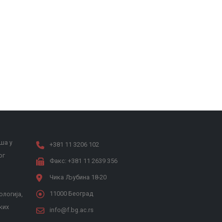
ша у
+381 11 3206 102
ог
Факс: +381 11 2639 356
Чика Љубина 18-20
11000 Београд
ологија,
ких
info@f.bg.ac.rs