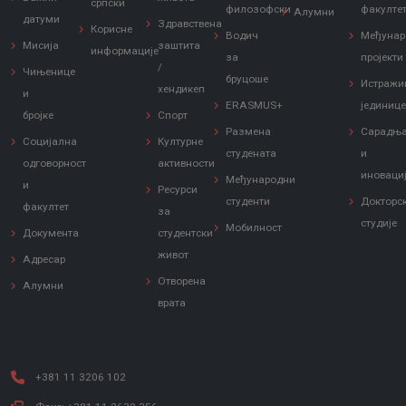
српски
филозофски
факулте
Алумни
датуми
Здравствена
Корисне
Водич
Међунар
Мисија
заштита
информације
за
пројекти
/
Чињенице
бруцоше
Истражи
хендикеп
и
ERASMUS+
јединиц
бројке
Спорт
Размена
Сарадњ
Социјална
Културне
студената
и
одговорност
активности
иноваци
Међународни
и
Ресурси
студенти
Докторс
факултет
за
студије
Мобилност
Документа
студентски
живот
Адресар
Отворена
Алумни
врата
+381 11 3206 102