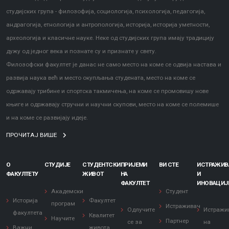
студијских група - филозофија, социологија, психологија, педагогија,
андрагогија, етнологија и антропологија, историја, историја уметности,
археологија и класичне науке. Неке од студијских група имају традицију
дужу од једног века и познате су и признате у свету.
Филозофски факултет је данас не само место на коме се одвија настава и
развија наука већ и место окупљања студената, место на коме се
одржавају трибине и спортска такмичења, на коме се промовишу нове
књиге и одржавају стручни и научни скупови, место на коме се полемише
и на коме се развијају идеје.
ПРОЧИТАЈ ВИШЕ
О
СТУДИЈЕ
СТУДЕНТСКИ
ПРИЈЕМИ
ВИ СТЕ
ИСТРАЖИ
ФАКУЛТЕТУ
ЖИВОТ
НА
И
ФАКУЛТЕТ
ИНОВАЦИЈ
Академски
Студент
Историја
Факултет
програм
Истраживач
Одлучите
Истражи
факултета
Квалитет
Научите
Партнер
се за
на
Важни
живота