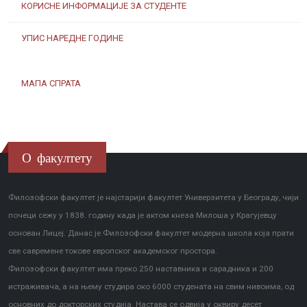
КОРИСНЕ ИНФОРМАЦИЈЕ ЗА СТУДЕНТЕ
УПИС НАРЕДНЕ ГОДИНЕ
МАПА СПРАТА
О факултету
Филозофски факултет је најстарији факултет Универзитета у Београду, чији
почеци сежу у 1838. годину када је актом кнеза Милоша у Крагујевцу
основан Лицеј. Данас је Филозофски факултет модерна школа која прати
све савремене токове европског академског простора.
Филозофски факултет има преко 250 наставника и сарадника и 200
истраживача, а на њему студира око 6000 студената на свим нивоима, од
основних до докторских студија. Настава се одвија у оквиру десет