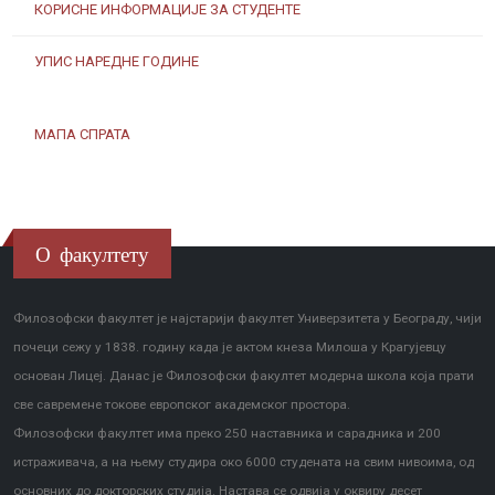
КОРИСНЕ ИНФОРМАЦИЈЕ ЗА СТУДЕНТЕ
УПИС НАРЕДНЕ ГОДИНЕ
МАПА СПРАТА
О факултету
Филозофски факултет је најстарији факултет Универзитета у Београду, чији
почеци сежу у 1838. годину када је актом кнеза Милоша у Крагујевцу
основан Лицеј. Данас је Филозофски факултет модерна школа која прати
све савремене токове европског академског простора.
Филозофски факултет има преко 250 наставника и сарадника и 200
истраживача, а на њему студира око 6000 студената на свим нивоима, од
основних до докторских студија. Настава се одвија у оквиру десет