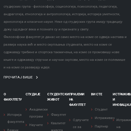
студијских група - филозофија, социологија, психологија, педагогија,
андрагогија, етнологија и антропологија, историја, историја уметности,
археологија и класичне науке. Неке од студијских група имају традицију
дужу од једног века и познате су и признате у свету.
Филозофски факултет је данас не само место на коме се одвија настава и
развија наука већ и место окупљања студената, место на коме се
одржавају трибине и спортска такмичења, на коме се промовишу нове
књиге и одржавају стручни и научни скупови, место на коме се полемише
и на коме се развијају идеје.
ПРОЧИТАЈ ВИШЕ
О
СТУДИЈЕ
СТУДЕНТСКИ
ПРИЈЕМИ
ВИ СТЕ
ИСТРАЖИ
ФАКУЛТЕТУ
ЖИВОТ
НА
И
ФАКУЛТЕТ
ИНОВАЦИЈ
Академски
Студент
Историја
Факултет
програм
Истраживач
Одлучите
Истражи
факултета
Квалитет
Научите
Партнер
се за
на
Важни
живота