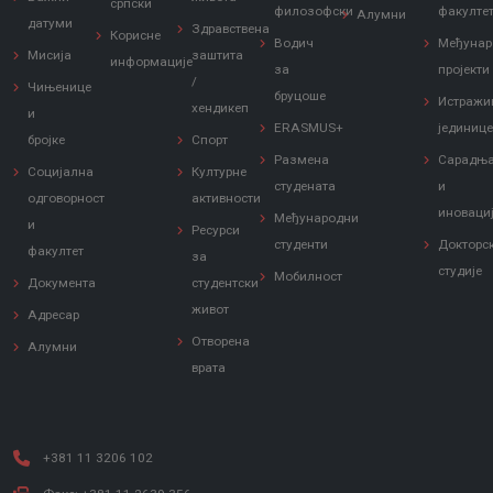
српски
филозофски
факулте
Алумни
датуми
Здравствена
Корисне
Водич
Међунар
Мисија
заштита
информације
за
пројекти
/
Чињенице
бруцоше
Истражи
хендикеп
и
ERASMUS+
јединиц
бројке
Спорт
Размена
Сарадњ
Социјална
Културне
студената
и
одговорност
активности
иноваци
Међународни
и
Ресурси
студенти
Докторс
факултет
за
студије
Мобилност
Документа
студентски
живот
Адресар
Отворена
Алумни
врата
+381 11 3206 102