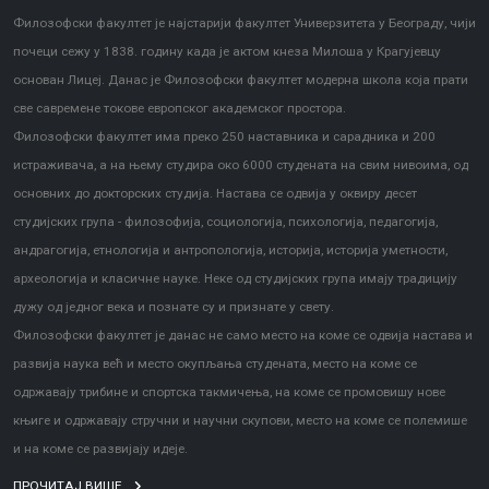
Филозофски факултет је најстарији факултет Универзитета у Београду, чији
почеци сежу у 1838. годину када је актом кнеза Милоша у Крагујевцу
основан Лицеј. Данас је Филозофски факултет модерна школа која прати
све савремене токове европског академског простора.
Филозофски факултет има преко 250 наставника и сарадника и 200
истраживача, а на њему студира око 6000 студената на свим нивоима, од
основних до докторских студија. Настава се одвија у оквиру десет
студијских група - филозофија, социологија, психологија, педагогија,
андрагогија, етнологија и антропологија, историја, историја уметности,
археологија и класичне науке. Неке од студијских група имају традицију
дужу од једног века и познате су и признате у свету.
Филозофски факултет је данас не само место на коме се одвија настава и
развија наука већ и место окупљања студената, место на коме се
одржавају трибине и спортска такмичења, на коме се промовишу нове
књиге и одржавају стручни и научни скупови, место на коме се полемише
и на коме се развијају идеје.
ПРОЧИТАЈ ВИШЕ