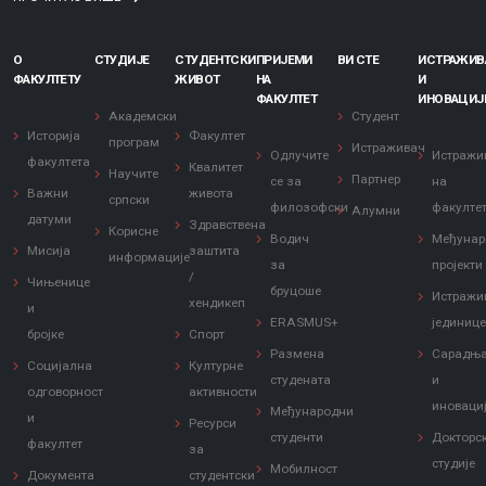
О
СТУДИЈЕ
СТУДЕНТСКИ
ПРИЈЕМИ
ВИ СТЕ
ИСТРАЖИ
ФАКУЛТЕТУ
ЖИВОТ
НА
И
ФАКУЛТЕТ
ИНОВАЦИЈ
Академски
Студент
Историја
Факултет
програм
Истраживач
Одлучите
Истражи
факултета
Квалитет
Научите
Партнер
се за
на
Важни
живота
српски
филозофски
факулте
Алумни
датуми
Здравствена
Корисне
Водич
Међунар
Мисија
заштита
информације
за
пројекти
/
Чињенице
бруцоше
Истражи
хендикеп
и
ERASMUS+
јединиц
бројке
Спорт
Размена
Сарадњ
Социјална
Културне
студената
и
одговорност
активности
иноваци
Међународни
и
Ресурси
студенти
Докторс
факултет
за
студије
Мобилност
Документа
студентски