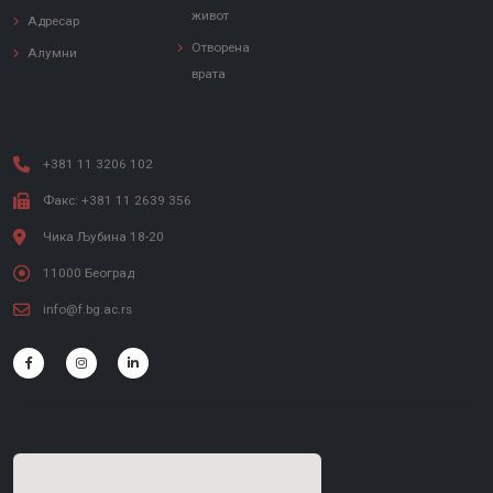
живот
Адресар
Отворена
Алумни
врата
+381 11 3206 102
Факс: +381 11 2639 356
Чика Љубина 18-20
11000 Београд
info@f.bg.ac.rs