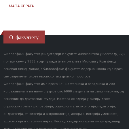
МАПА СПРАТА
О факултету
Филозофски факултет је најстарији факултет Универзитета у Београду, чији
почеци сежу у 1838. годину када је актом кнеза Милоша у Крагујевцу
основан Лицеј. Данас је Филозофски факултет модерна школа која прати
све савремене токове европског академског простора.
Филозофски факултет има преко 250 наставника и сарадника и 200
истраживача, а на њему студира око 6000 студената на свим нивоима, од
основних до докторских студија. Настава се одвија у оквиру десет
студијских група - филозофија, социологија, психологија, педагогија,
андрагогија, етнологија и антропологија, историја, историја уметности,
археологија и класичне науке. Неке од студијских група имају традицију
дужу од једног века и познате су и признате у свету.