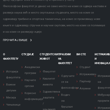
Филозофски факултет је данас не само место на коме се одвија настава и
развија наука већ и место окупљања студената, место на коме се
одржавају трибине и спортска такмичења, на коме се промовишу нове
књиге и одржавају стручни и научни скупови, место на коме се полемише
и на коме се развијају идеје.
ПРОЧИТАЈ ВИШЕ
О
СТУДИЈЕ
СТУДЕНТСКИ
ПРИЈЕМИ
ВИ СТЕ
ИСТРАЖИ
ФАКУЛТЕТУ
ЖИВОТ
НА
И
ФАКУЛТЕТ
ИНОВАЦИЈ
Академски
Студент
Историја
Факултет
програм
Истраживач
Одлучите
Истражи
факултета
Квалитет
Научите
Партнер
се за
на
Важни
живота
српски
филозофски
факулте
Алумни
датуми
Здравствена
Корисне
Водич
Међунар
Мисија
заштита
информације
за
пројекти
/
Чињенице
бруцоше
Истражи
хендикеп