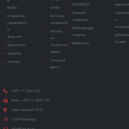
и
ERASMUS+
јединиц
бројке
Спорт
Размена
Сарадњ
Социјална
Културне
студената
и
одговорност
активности
иноваци
Међународни
и
Ресурси
студенти
Докторс
факултет
за
студије
Мобилност
Документа
студентски
живот
Адресар
Отворена
Алумни
врата
+381 11 3206 102
Факс: +381 11 2639 356
Чика Љубина 18-20
11000 Београд
info@f.bg.ac.rs