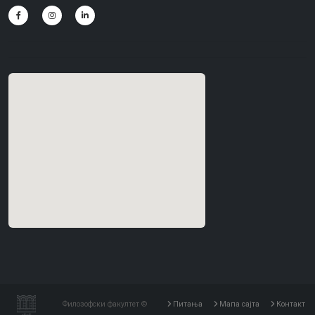
Филозофски факултет ©
Питања
Мапа сајта
Контакт