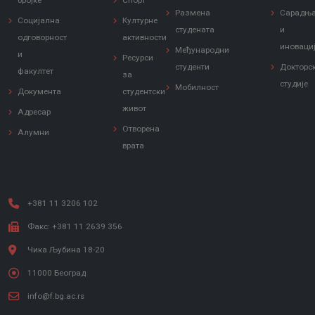
бројке
Спорт
Размена
Сарадњ
Социјална
Културне
студената
и
одговорност
активности
иноваци
Међународни
и
Ресурси
студенти
Докторс
факултет
за
студије
Мобилност
Документа
студентски
живот
Адресар
Отворена
Алумни
врата
+381 11 3206 102
Факс: +381 11 2639 356
Чика Љубина 18-20
11000 Београд
info@f.bg.ac.rs