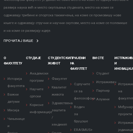
развија наука већ и место окупљања студената, место на коме се
одржавају трибине и спортска такмичења, на коме се промовишу нове
књиге и одржавају стручни и научни скупови, место на коме се полемише
и на коме се развијају идеје.
ПРОЧИТАЈ ВИШЕ
О
СТУДИЈЕ
СТУДЕНТСКИ
ПРИЈЕМИ
ВИ СТЕ
ИСТРАЖИ
ФАКУЛТЕТУ
ЖИВОТ
НА
И
ФАКУЛТЕТ
ИНОВАЦИЈ
Академски
Студент
Историја
Факултет
програм
Истраживач
Одлучите
Истражи
факултета
Квалитет
Научите
Партнер
се за
на
Важни
живота
српски
филозофски
факулте
Алумни
датуми
Здравствена
Корисне
Водич
Међунар
Мисија
заштита
информације
за
пројекти
/
Чињенице
бруцоше
Истражи
хендикеп
и
ERASMUS+
јединиц