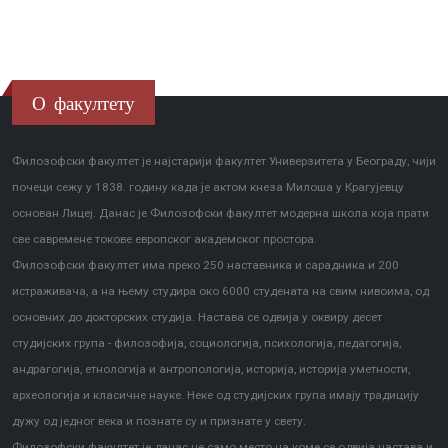
О факултету
Филозофски факултет је најстарији факултет Универзитета у Београду, чији
почеци сежу у 1838. годину када је актом кнеза Милоша у Крагујевцу
основан Лицеј. Данас је Филозофски факултет модерна школа која прати
све савремене токове европског академског простора.
Филозофски факултет има преко 250 наставника и сарадника и 200
истраживача, а на њему студира око 6000 студената на свим нивоима, од
основних до докторских студија. Настава се одвија у оквиру десет
студијских група - филозофија, социологија, психологија, педагогија,
андрагогија, етнологија и антропологија, историја, историја уметности,
археологија и класичне науке. Неке од студијских група имају традицију
дужу од једног века и познате су и признате у свету.
Филозофски факултет је данас не само место на коме се одвија настава и