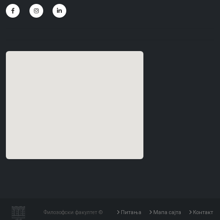
Филозофски факултет ©
Питања
Мапа сајта
Контакт