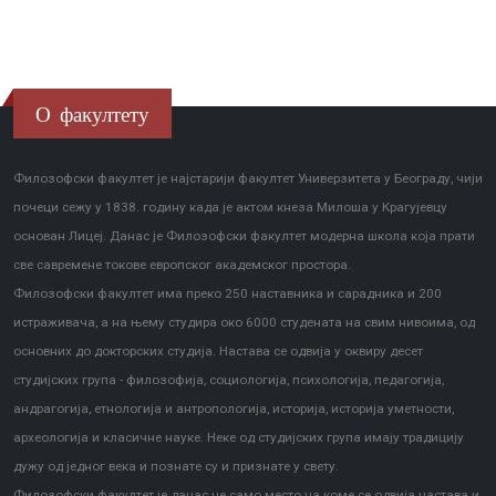
О факултету
Филозофски факултет је најстарији факултет Универзитета у Београду, чији
почеци сежу у 1838. годину када је актом кнеза Милоша у Крагујевцу
основан Лицеј. Данас је Филозофски факултет модерна школа која прати
све савремене токове европског академског простора.
Филозофски факултет има преко 250 наставника и сарадника и 200
истраживача, а на њему студира око 6000 студената на свим нивоима, од
основних до докторских студија. Настава се одвија у оквиру десет
студијских група - филозофија, социологија, психологија, педагогија,
андрагогија, етнологија и антропологија, историја, историја уметности,
археологија и класичне науке. Неке од студијских група имају традицију
дужу од једног века и познате су и признате у свету.
Филозофски факултет је данас не само место на коме се одвија настава и