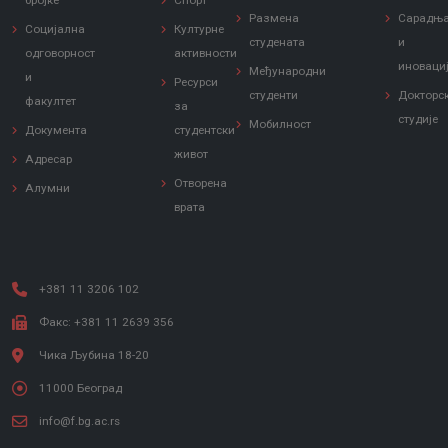
бројке
Спорт
Размена
Сарадњ
Социјална
Културне
студената
и
одговорност
активности
иноваци
Међународни
и
Ресурси
студенти
Докторс
факултет
за
студије
Мобилност
Документа
студентски
живот
Адресар
Отворена
Алумни
врата
+381 11 3206 102
Факс: +381 11 2639 356
Чика Љубина 18-20
11000 Београд
info@f.bg.ac.rs