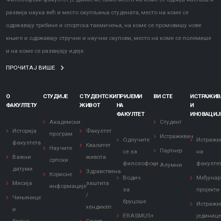
развија наука већ и место окупљања студената, место на коме се
одржавају трибине и спортска такмичења, на коме се промовишу нове
књиге и одржавају стручни и научни скупови, место на коме се полемише
и на коме се развијају идеје.
ПРОЧИТАЈ ВИШЕ
О
СТУДИЈЕ
СТУДЕНТСКИ
ПРИЈЕМИ
ВИ СТЕ
ИСТРАЖИ
ФАКУЛТЕТУ
ЖИВОТ
НА
И
ФАКУЛТЕТ
ИНОВАЦИЈ
Академски
Студент
Историја
Факултет
програм
Истраживач
Одлучите
Истражи
факултета
Квалитет
Научите
Партнер
се за
на
Важни
живота
српски
филозофски
факулте
Алумни
датуми
Здравствена
Корисне
Водич
Међунар
Мисија
заштита
информације
за
пројекти
/
Чињенице
бруцоше
Истражи
хендикеп
и
ERASMUS+
јединиц