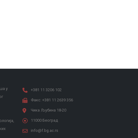
ша у
+381 11 3206 102
ог
Факс: +381 11 2639 356
Чика Љубина 18-20
11000 Београд
ологија,
ких
info@f.bg.ac.rs