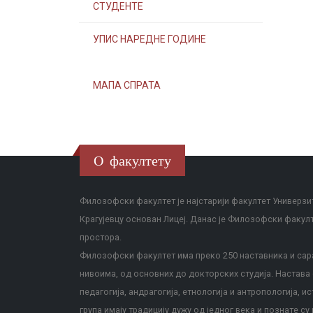
СТУДЕНТЕ
УПИС НАРЕДНЕ ГОДИНЕ
МАПА СПРАТА
О факултету
Филозофски факултет је најстарији факултет Универзит
Крагујевцу основан Лицеј. Данас је Филозофски факул
простора.
Филозофски факултет има преко 250 наставника и сара
нивоима, од основних до докторских студија. Настава с
педагогија, андрагогија, етнологија и антропологија, и
група имају традицију дужу од једног века и познате су 