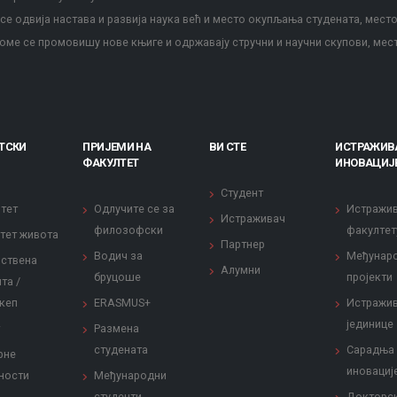
е одвија настава и развија наука већ и место окупљања студената, место
оме се промовишу нове књиге и одржавају стручни и научни скупови, мес
ТСКИ
ПРИЈЕМИ НА
ВИ СТЕ
ИСТРАЖИВ
ФАКУЛТЕТ
ИНОВАЦИЈ
Студент
тет
Одлучите се за
Истражи
Истраживач
филозофски
факултет
тет живота
Партнер
Водич за
Међунар
ствена
Алумни
бруцоше
пројекти
та /
кеп
ERASMUS+
Истражи
јединице
Размена
студената
Сарадња
рне
иновациј
ности
Међународни
студенти
Докторс