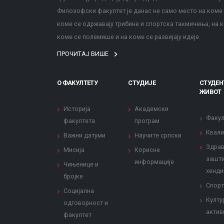
Филозофски факултет је данас не само место на коме с
коме се одржавају трибине и спортска такмичења, на к
коме се полемише и на коме се развијају идеје.
ПРОЧИТАЈ ВИШЕ
О ФАКУЛТЕТУ
СТУДИЈЕ
СТУДЕН
ЖИВОТ
Историја
Академски
Факул
факултета
програм
Квали
Важни датуми
Научите српски
Здрав
Мисија
Корисне
зашти
информације
Чињенице и
хенди
бројке
Спорт
Социјална
Култу
одговорност и
актив
факултет