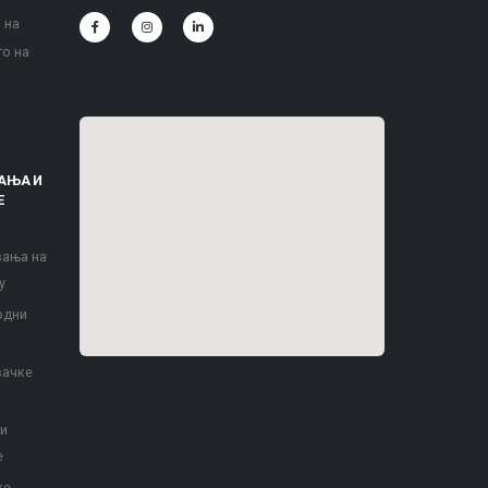
 на
то на
АЊА И
Е
вања на
у
одни
вачке
 и
е
ке