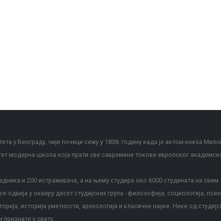
ета у Београду, чији почеци сежу у 1838. годину када је актом кнеза Мило
тет модерна школа која прати све савремене токове европског академск
дника и 200 истраживача, а на њему студира око 6000 студената на свим
е одвија у оквиру десет студијских група - филозофија, социологија, псих
сторија, историја уметности, археологија и класичне науке. Неке од студијс
и признате у свету.