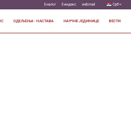
Е-налог
Е-индекс
webmail
Срб
ИС
ОДЕЉЕЊА - НАСТАВА
НАУЧНЕ ЈЕДИНИЦЕ
ВЕСТИ