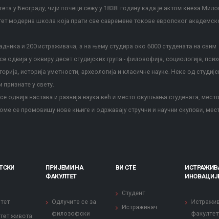
ета у Београду, чији почеци сежу у 1838. годину када је актом кнеза Мило
тет модерна школа која прати све савремене токове европског академск
дника и 200 истраживача, а на њему студира око 6000 студената на свим
е одвија у оквиру десет студијских група - филозофија, социологија, псих
сторија, историја уметности, археологија и класичне науке. Неке од студијс
и признате у свету.
е одвија настава и развија наука већ и место окупљања студената, место
оме се промовишу нове књиге и одржавају стручни и научни скупови, мес
ТСКИ
ПРИЈЕМИ НА
ВИ СТЕ
ИСТРАЖИВ
ФАКУЛТЕТ
ИНОВАЦИЈ
Студент
тет
Одлучите се за
Истражи
Истраживач
филозофски
факултет
тет живота