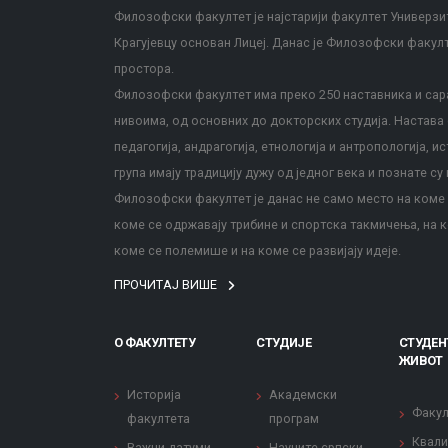
Филозофски факултет је најстарији факултет Универзит
Крагујевцу основан Лицеј. Данас је Филозофски факул
простора.
Филозофски факултет има преко 250 наставника и сара
нивоима, од основних до докторских студија. Настава с
педагогија, андрагогија, етнологија и антропологија, и
група имају традицију дужу од једног века и познате су 
Филозофски факултет је данас не само место на коме с
коме се одржавају трибине и спортска такмичења, на к
коме се полемише и на коме се развијају идеје.
ПРОЧИТАЈ ВИШЕ
О ФАКУЛТЕТУ
СТУДИЈЕ
СТУДЕН
ЖИВОТ
Историја
Академски
Факул
факултета
програм
Квали
Важни датуми
Научите српски