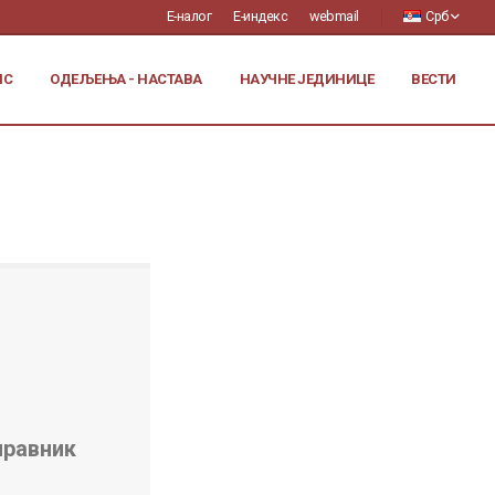
Е-налог
Е-индекс
webmail
Срб
ИС
ОДЕЉЕЊА - НАСТАВА
НАУЧНЕ ЈЕДИНИЦЕ
ВЕСТИ
правник