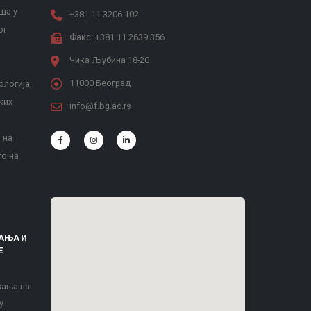
ша у
+381 11 3206 102
ог
Факс: +381 11 2639 356
Чика Љубина 18-20
11000 Београд
ологија,
ких
info@f.bg.ac.rs
 на
то на
АЊА И
Е
вања на
у