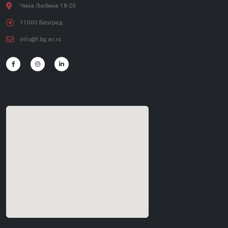
Чика Љубина 18-20
11000 Београд
info@f.bg.ac.rs