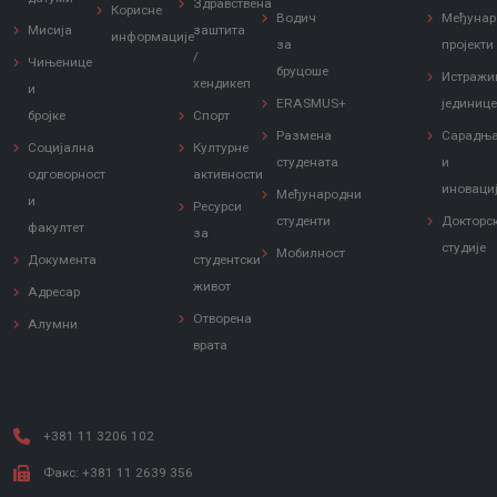
Здравствена
Корисне
Водич
Међунар
Мисија
заштита
информације
за
пројекти
/
Чињенице
бруцоше
Истражи
хендикеп
и
ERASMUS+
јединиц
бројке
Спорт
Размена
Сарадњ
Социјална
Културне
студената
и
одговорност
активности
иноваци
Међународни
и
Ресурси
студенти
Докторс
факултет
за
студије
Мобилност
Документа
студентски
живот
Адресар
Отворена
Алумни
врата
+381 11 3206 102
Факс: +381 11 2639 356