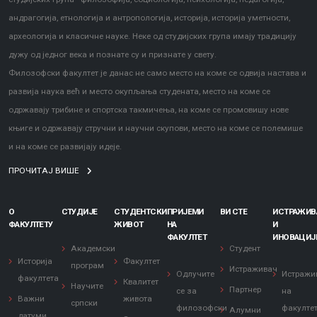
андрагогија, етнологија и антропологија, историја, историја уметности,
археологија и класичне науке. Неке од студијских група имају традицију
дужу од једног века и познате су и признате у свету.
Филозофски факултет је данас не само место на коме се одвија настава и
развија наука већ и место окупљања студената, место на коме се
одржавају трибине и спортска такмичења, на коме се промовишу нове
књиге и одржавају стручни и научни скупови, место на коме се полемише
и на коме се развијају идеје.
ПРОЧИТАЈ ВИШЕ
О
СТУДИЈЕ
СТУДЕНТСКИ
ПРИЈЕМИ
ВИ СТЕ
ИСТРАЖИ
ФАКУЛТЕТУ
ЖИВОТ
НА
И
ФАКУЛТЕТ
ИНОВАЦИЈ
Академски
Студент
Историја
Факултет
програм
Истраживач
Одлучите
Истражи
факултета
Квалитет
Научите
Партнер
се за
на
Важни
живота
српски
филозофски
факулте
Алумни
датуми