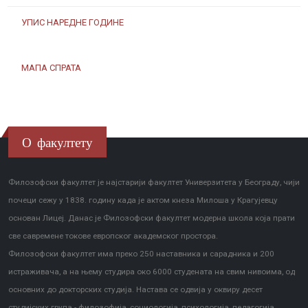
УПИС НАРЕДНЕ ГОДИНЕ
МАПА СПРАТА
О факултету
Филозофски факултет је најстарији факултет Универзитета у Београду, чији
почеци сежу у 1838. годину када је актом кнеза Милоша у Крагујевцу
основан Лицеј. Данас је Филозофски факултет модерна школа која прати
све савремене токове европског академског простора.
Филозофски факултет има преко 250 наставника и сарадника и 200
истраживача, а на њему студира око 6000 студената на свим нивоима, од
основних до докторских студија. Настава се одвија у оквиру десет
студијских група - филозофија, социологија, психологија, педагогија,