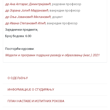
др Ана Алтарас Димитријевић
, редовни професор
др Зорана Јолић Марјановић
, ванредни професор
др Оља Јовановић Милановић
, доцент
др Ивана Степановић Илић
, ванредни професор
Заједнички предмети,
Број бодова: 6.00
Постојећи курсеви:
Модели и програми подршке развоју и образовању (мас.) 2021
О ОДЕЉЕЊУ
ИНФОРМАЦИЈЕ О СТУДИРАЊУ
ПЛАН НАСТАВЕ И ИСПИТНИХ РОКОВА